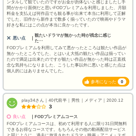
ンタルして観ていたのですがお金が勿体ないと感じましたし手
間がかかり面倒だと思いFODプレミアムを利用しました、月額
料金を支払えば何作品でも観る事が出来て本当に利用して正解
でした、旧作から新作まで数多く揃っていたので映画やドラマ
好きな私にはこの点が本当に良かったです。
観たいドラマが無かった時が残念に感じ
悪い点
｜
た‥
FODプレミアムを利用してみて悪かったところは観たい作品が
無かったところでした、とはいえ大抵の観たい作品は揃ってい
たので満足は出来たのですが観たい作品が無かった時は正直残
念な気持ちになりました、こうした事以外に悪いと感じた点は
個人的にはありませんでした。
参考になった
0
play34さん｜40代前半｜男性｜メディア｜2020.12
3
良い点
｜
FODプレミアムコース
FODプレミアムコースは、初めて利用する人に限り31日間無料
できるお得なコースです。もちろんその他の動画配信サービス
と同じように、過去に放送されたドラマ・映画・アニメ・スポ