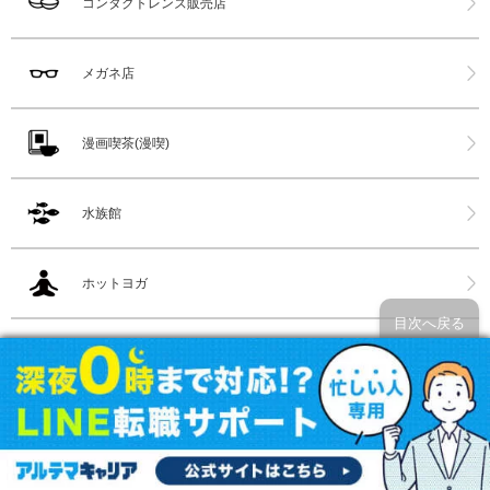
コンタクトレンズ販売店
メガネ店
漫画喫茶(漫喫)
水族館
ホットヨガ
目次へ戻る
スポーツクラブ
都内サウナ