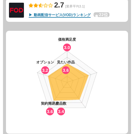
2.7
[業界平均3.1]
22位
動画配信サービス(VOD)ランキング
価格満足度
3.0
オプション
見たい作品
3.2
3.6
契約簡易度
作品数
3.6
3.4