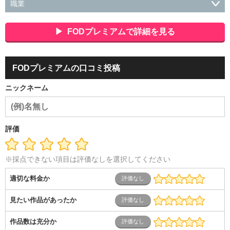
職業
会社役員・経営者
事務・財務・会計・経理
秘書・受付
ス
ポーツ関連
広告・マスコミ
接客・小売・流通・外食・食
FODプレミアムで詳細を見る
品
アミューズメント・エンターテイメント・ゲーム関連
美
容・エステ・リラクゼーション
旅行・ホテル・航空・ブライ
ダル・葬祭
メディア職
クリエイティブ・デザイン・映像・
FODプレミアムの口コミ投稿
音響
芸能・イベント・コンパニオン
ITエンジニア（システ
ム開発・SE・インフラ）
エンジニア（機械・電気・電子・半
ニックネーム
導体・制御）
警備・交通・建築・土木技術職
医療・福祉・
介護
その他
教育・公務員
学生
自営業・フリーラン
ス
士業・コンサルティング
金融・商社
不動産・保険・サ
ービス
コールセンター
マーケティング・企画
製造業
評価
専業主婦（夫）
営業
※採点できない項目は評価なしを選択してください
適切な料金か
見たい作品があったか
作品数は充分か