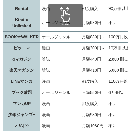
Renta!
漫画
都度購入
90万冊以上
Kindle
オールジャンル
月額980円
不明
scroll
Unlimited
BOOK☆WALKER
オールジャンル
月額830円～
100万冊以
ピッコマ
漫画
月額300円～
10万冊以上
dマガジン
雑誌
月額440円
2,800冊以
楽天マガジン
雑誌
月額418円
5,000冊以
LINEマンガ
漫画
都度購入
110万冊以
ブック放題
オールジャンル
月額550円
6万冊以上
マンガUP
漫画
都度購入
不明
少年ジャンプ+
漫画
月額980円
不明
マガポケ
漫画
月額1080円
不明