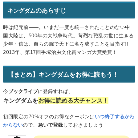
のあらすじ
キングダム
時は紀元前――。いまだ一度も統一されたことのない中
国大陸は、500年の大戦争時代。苛烈な戦乱の世に生きる
少年・信は、自らの腕で天下に名を成すことを目指す!!
2013年、第17回手塚治虫文化賞マンガ大賞受賞！
【まとめ】キングダムをお得に読もう！
今
ブックライブ
に登録すれば、
キングダムを
お得に読める大チャンス！
初回限定の70%オフのお得なクーポンは
いつ終了するかわ
からない
ので、
急いで登録
しておきましょう！