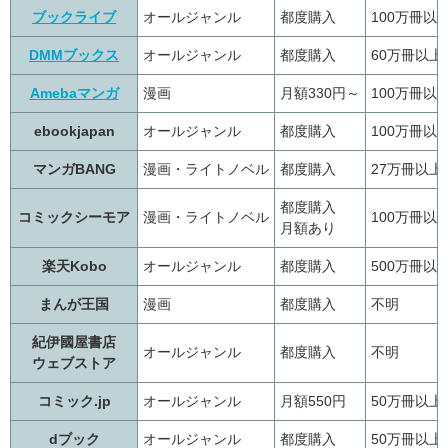
ブックライブ
オールジャンル
都度購入
100万冊以
DMMブックス
オールジャンル
都度購入
60万冊以上
Amebaマンガ
漫画
月額330円～
100万冊以
ebookjapan
オールジャンル
都度購入
100万冊以
マンガBANG
漫画・ライトノベル
都度購入
27万冊以上
都度購入
コミックシーモア
漫画・ライトノベル
100万冊以
月額あり
楽天Kobo
オールジャンル
都度購入
500万冊以
まんが王国
漫画
都度購入
不明
紀伊國屋書店
オールジャンル
都度購入
不明
ウェブストア
コミック.jp
オールジャンル
月額550円
50万冊以上
dブック
オールジャンル
都度購入
50万冊以上