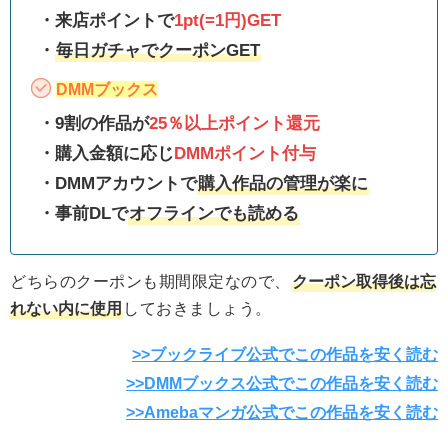
・来店ポイントで
1pt(=1円)GET
・
毎日ガチャでクーポンGET
DMMブックス
・9割の作品が
25％以上ポイント還元
・購入金額に応じ
DMMポイント付与
・DMMアカウントで
購入作品の管理が楽に
・事前DLで
オフラインでも読める
どちらのクーポンも期間限定なので、
クーポン取得後は忘
れない内に使用
しておきましょう。
>>ブックライブ公式でこの作品を安く読む
>>DMMブックス公式でこの作品を安く読む
>>Amebaマンガ公式でこの作品を安く読む