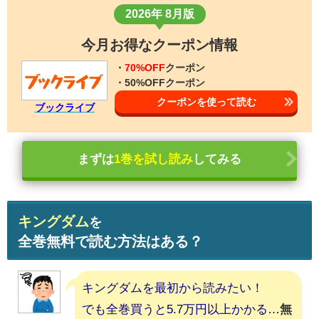
2026年 8月版
今月お得なクーポン情報
・
70%OFF
クーポン
・50%OFFクーポン
クーポンを使って読む
ブックライブ
まずは
1巻を試し読み
してみる
キングダム
を
全巻無料で読む方法はある？
キングダムを最初から読みたい！
でも全巻買うと5.7万円以上かかる…
無