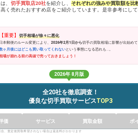
回は、
切手買取店20社
を紹介し、
それぞれの強みや買取額を比
に高く売れたおすすめ店をご紹介しています。是非参考にして
【重要】
切手相場が徐々に悪化
日本郵便のルール変更により、
2026年2月1日から
切手の買取相場に影響が出始めて
数ヶ月後にはどこも買い取ってくれない
という事態になる恐れも…。
相場が崩れる前の高値で売っておきましょう！
2026年 8月版
全20社を徹底調査！
優良な切手買取サービス
TOP3
評価
サービス
買取金額
ポ
の場合、査定後買取希望されない場合は返送料がかかります