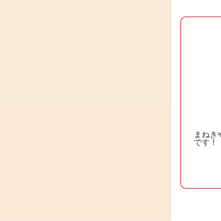
まねき
です！