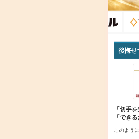
後悔せ
「切手を
「できる
このよう