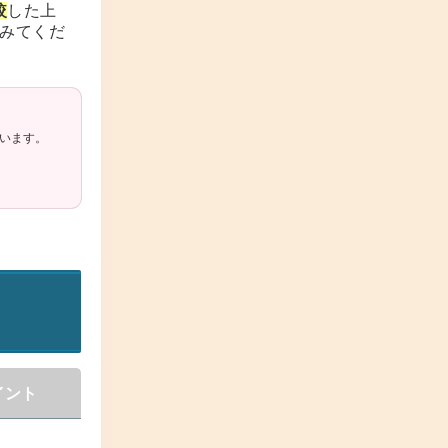
較
した上
みてくだ
います。
イント