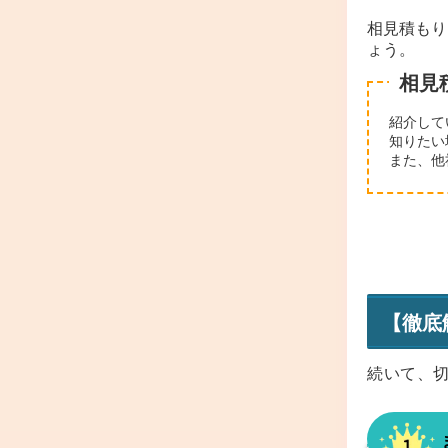
相見積もり
ょう。
相見
紹介して
知りたい
また、他
【徹底
続いて、