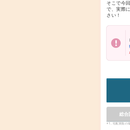
そこで今
で、実際
さい！
総合
※1…宅配買取