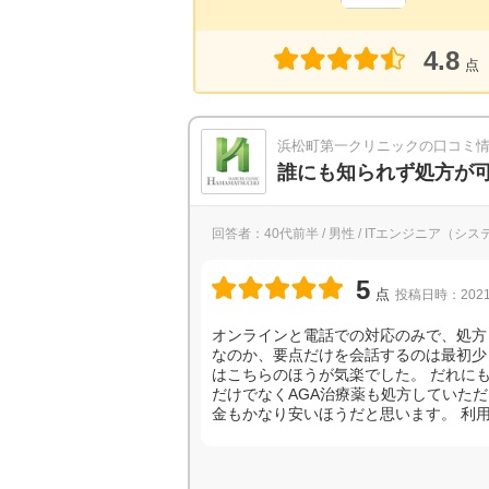
4.8
点
浜松町第一クリニックの口コミ
誰にも知られず処方が
回答者：40代前半 / 男性 / ITエンジニア（
5
点
投稿日時：2021
オンラインと電話での対応のみで、処方
なのか、要点だけを会話するのは最初少
はこちらのほうが気楽でした。 だれに
だけでなくAGA治療薬も処方していた
金もかなり安いほうだと思います。 利