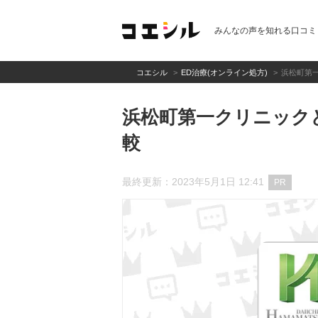
みんなの声を知れる口コミ
コエシル
ED治療(オンライン処方)
浜松町第
浜松町第一クリニック
較
最終更新：2023年5月1日 12:41
PR