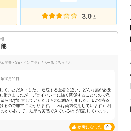
3.0
点
情報
可能
システム開発・SE・インフラ） / あーるじろうさん
年10月01日
していただきました。 通院する医者と違い、どんな薬が必要
し驚きましたが、プライバシーに強く関係することなので私
も知られず処方していだだけるのは助かりました。 ED治療薬
だけるので非常に助かります。（私は両方使用しています） 料
用のかいあって、効果も実感できているので感謝しています。
参考になった
9