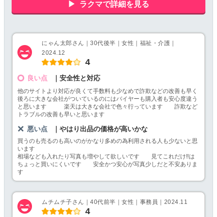
ラクマで詳細を見る
にゃん太郎さん｜30代後半｜女性｜福祉・介護｜
2024.12
4
良い点
｜安全性と対応
他のサイトより対応が良くて手数料も少なめで詐欺などの改善も早く
後ろに大きな会社がついているのにはバイヤーも購入者も安心度違う
と思います 楽天は大きな会社で色々行っています 詐欺など
トラブルの改善も早いと思います
悪い点
｜やはり出品の価格が高いかな
買うのも売るのも高いのがかなり多めの為利用される人も少ないと思
います
相場なども入れたり写真も増やして欲しいです 見てこれだけ‼️は
ちょっと買いにくいです 安全かつ安心が写真少しだと不安ありま
す
ムチムチ子さん｜40代前半｜女性｜事務員｜2024.11
4