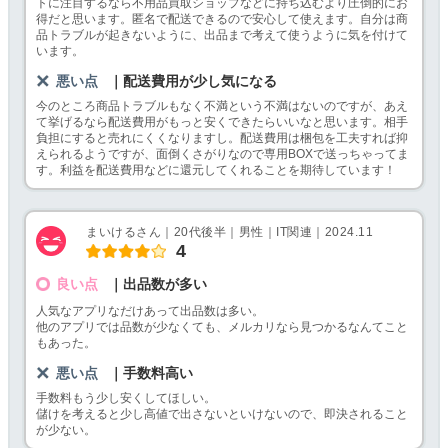
トに注目するなら不用品買取ショップなどに持ち込むより圧倒的にお
得だと思います。匿名で配送できるので安心して使えます。自分は商
品トラブルが起きないように、出品まで考えて使うように気を付けて
います。
悪い点
｜配送費用が少し気になる
今のところ商品トラブルもなく不満という不満はないのですが、あえ
て挙げるなら配送費用がもっと安くできたらいいなと思います。相手
負担にすると売れにくくなりますし。配送費用は梱包を工夫すれば抑
えられるようですが、面倒くさがりなので専用BOXで送っちゃってま
す。利益を配送費用などに還元してくれることを期待しています！
まいけるさん｜20代後半｜男性｜IT関連｜2024.11
4
良い点
｜出品数が多い
人気なアプリなだけあって出品数は多い。
他のアプリでは品数が少なくても、メルカリなら見つかるなんてこと
もあった。
悪い点
｜手数料高い
手数料もう少し安くしてほしい。
儲けを考えると少し高値で出さないといけないので、即決されること
が少ない。