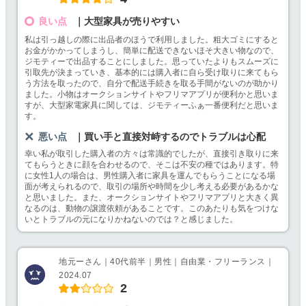
良い点
｜大型家具が売りやすい
私は引っ越しの際に出品者のほうで利用しました。粗大ゴミにすると
お金がかかってしまうし、簡単に配送できないほそ大きい物なので、
ジモティーで出品することにしました。思っていたよりもスムーズに
引取先が決まっていき、基本的には購入者に自ら受け取りに来てもら
う方法を取ったので、自分で配送手続きを取る手間がないのが助かり
ました。小物はオークションサイトやフリマアプリが便利かと思いま
すが、大型家電家具に関しては、ジモティーふぁ一番便利だと思いま
す。
悪い点
｜買い手と直接対峙するのでトラブルは心配
幸い私が取引した購入者の方々は常識的でしたが、直接引き取りに来
てもらうときに顔を合わせるので、そこは不安の種ではあります。特
に女性1人の場合は、男性購入者に家具を運んでもらうことになる場
面が考えられるので、取引の場所や時間を少し考える必要があるかな
と思いました。また、オークションサイトやフリマアプリと大きく異
なるのは、動物の譲渡依頼があることです。このあたりも気をつけな
いとトラブルの元になりかねないのでは？と感じました。
地元ーさん｜40代前半｜男性｜自由業・フリーランス｜
2024.07
2