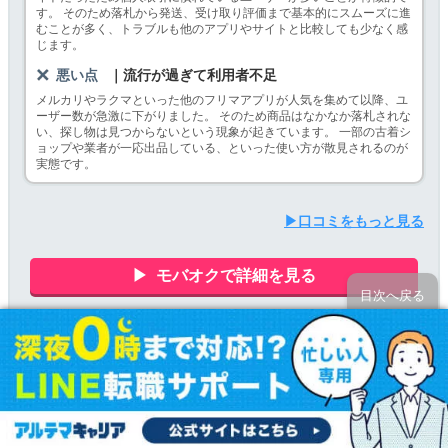
す。 そのため落札から発送、受け取り評価まで基本的にスムーズに進
むことが多く、トラブルも他のアプリやサイトと比較しても少なく感
じます。
悪い点
｜流行が過ぎて利用者不足
メルカリやラクマといった他のフリマアプリが人気を集めて以降、ユ
ーザー数が急激に下がりました。 そのため商品はなかなか落札されな
い、探し物は見つからないという現象が起きています。 一部の古着シ
ョップや業者が一応出品している、といった使い方が散見されるのが
実態です。
▶口コミをもっと見る
モバオクで詳細を見る
目次へ戻る
記事について指摘する