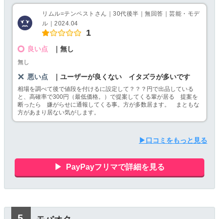
リムル=テンペストさん｜30代後半｜無回答｜芸能・モデ
ル｜2024.04
1
良い点
｜無し
無し
悪い点
｜ユーザーが良くない イタズラが多いです
相場を調べて後で値段を付けるに設定して？？？円で出品している
と、高確率で300円（最低価格。）で提案してくる輩が居る 提案を
断ったら 嫌がらせに通報してくる事。方が多数居ます。 まともな
方があまり居ない気がします。
▶口コミをもっと見る
PayPayフリマで詳細を見る