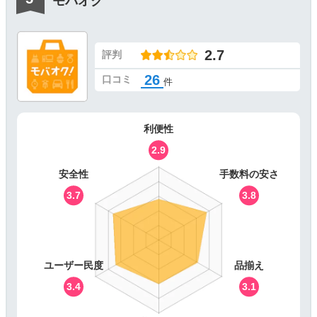
モバオク
2.7
評判
26
口コミ
件
利便性
2.9
安全性
手数料の安さ
3.7
3.8
ユーザー民度
品揃え
3.4
3.1