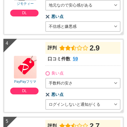
ジモティー
地元なので安心感がある
DL
悪い点
不信感と嫌悪感
2.9
評判
口コミ件数
59
良い点
PayPayフリマ
手数料の安さ
DL
悪い点
ログインしないと通知がくる
2.7
評判