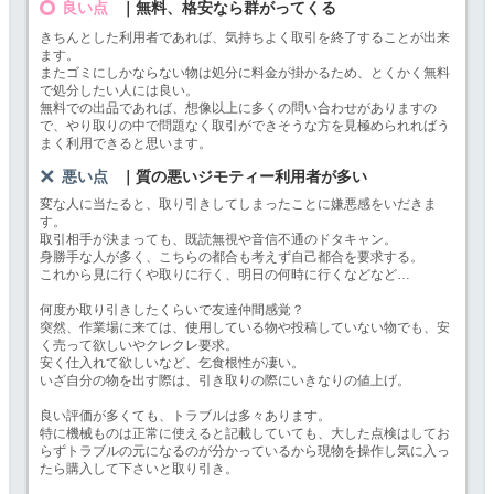
良い点
｜無料、格安なら群がってくる
きちんとした利用者であれば、気持ちよく取引を終了することが出来
ます。
またゴミにしかならない物は処分に料金が掛かるため、とくかく無料
で処分したい人には良い。
無料での出品であれば、想像以上に多くの問い合わせがありますの
で、やり取りの中で問題なく取引ができそうな方を見極められればう
まく利用できると思います。
悪い点
｜質の悪いジモティー利用者が多い
変な人に当たると、取り引きしてしまったことに嫌悪感をいだきま
す。
取引相手が決まっても、既読無視や音信不通のドタキャン。
身勝手な人が多く、こちらの都合も考えず自己都合を要求する。
これから見に行くや取りに行く、明日の何時に行くなどなど…
何度か取り引きしたくらいで友達仲間感覚？
突然、作業場に来ては、使用している物や投稿していない物でも、安
く売って欲しいやクレクレ要求。
安く仕入れて欲しいなど、乞食根性が凄い。
いざ自分の物を出す際は、引き取りの際にいきなりの値上げ。
良い評価が多くても、トラブルは多々あります。
特に機械ものは正常に使えると記載していても、大した点検はしてお
らずトラブルの元になるのが分かっているから現物を操作し気に入っ
たら購入して下さいと取り引き。