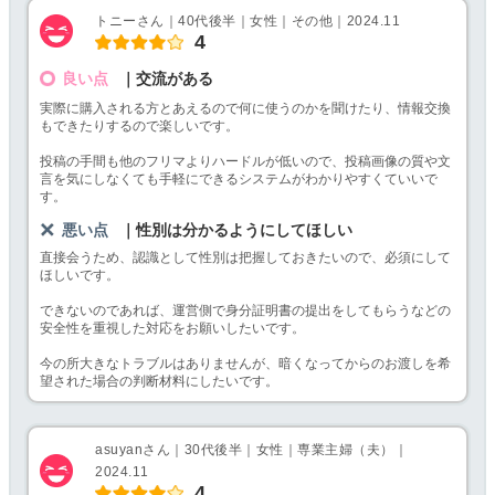
トニーさん｜40代後半｜女性｜その他｜2024.11
4
良い点
｜交流がある
実際に購入される方とあえるので何に使うのかを聞けたり、情報交換
もできたりするので楽しいです。
投稿の手間も他のフリマよりハードルが低いので、投稿画像の質や文
言を気にしなくても手軽にできるシステムがわかりやすくていいで
す。
悪い点
｜性別は分かるようにしてほしい
直接会うため、認識として性別は把握しておきたいので、必須にして
ほしいです。
できないのであれば、運営側で身分証明書の提出をしてもらうなどの
安全性を重視した対応をお願いしたいです。
今の所大きなトラブルはありませんが、暗くなってからのお渡しを希
望された場合の判断材料にしたいです。
asuyanさん｜30代後半｜女性｜専業主婦（夫）｜
2024.11
4