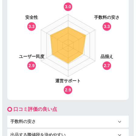
3.0
安全性
手数料の安さ
3.3
3.3
ユーザー民度
品揃え
2.9
2.7
運営サポート
2.9
口コミ評価の良い点
手数料の安さ
出品する際値段を決めやすい