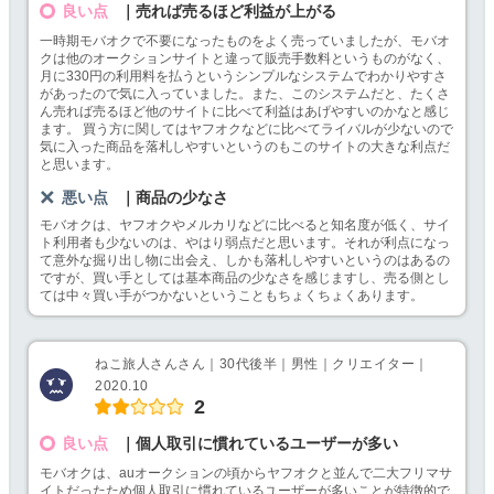
良い点
｜売れば売るほど利益が上がる
一時期モバオクで不要になったものをよく売っていましたが、モバオ
クは他のオークションサイトと違って販売手数料というものがなく、
月に330円の利用料を払うというシンプルなシステムでわかりやすさ
があったので気に入っていました。また、このシステムだと、たくさ
ん売れば売るほど他のサイトに比べて利益はあげやすいのかなと感じ
ます。 買う方に関してはヤフオクなどに比べてライバルが少ないので
気に入った商品を落札しやすいというのもこのサイトの大きな利点だ
と思います。
悪い点
｜商品の少なさ
モバオクは、ヤフオクやメルカリなどに比べると知名度が低く、サイ
ト利用者も少ないのは、やはり弱点だと思います。それが利点になっ
て意外な掘り出し物に出会え、しかも落札しやすいというのはあるの
ですが、買い手としては基本商品の少なさを感じますし、売る側とし
ては中々買い手がつかないということもちょくちょくあります。
ねこ旅人さんさん｜30代後半｜男性｜クリエイター｜
2020.10
2
良い点
｜個人取引に慣れているユーザーが多い
モバオクは、auオークションの頃からヤフオクと並んで二大フリマサ
イトだったため個人取引に慣れているユーザーが多いことが特徴的で