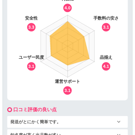
4.0
安全性
手数料の安さ
3.3
3.1
ユーザー民度
品揃え
3.1
4.1
運営サポート
3.1
口コミ評価の良い点
発送がとにかく簡単です。
知名度が高く出品数が多い