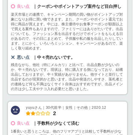
良い点
｜クーポンやポイントアップ案件など目白押し
楽天市場との連携で、キャンペーン期間の買い物がポイントアップ対
象になりお得に買い物できます。また、クーポンやポイント還元でお
得に商品が買えます。中には、株主優待やお食事クーポンが額面以上
で買える案件もありますので、ファミリーにはありがたいです。出品
についても、ファッション系を出品するだけでポイントをもらえる日
があるので、その日にまとめて、子供服や私の服を出品したりしてい
ます。とにかく、いろいろミッション、キャンペーンがあるので、楽
しく取り組めます。
悪い点
｜中々売れないです。
残念ながら、他社（特にメルカリ）と比べて、出品点数が少ないの
か、中々売れないです。現状は、特に購入する側になっており、結構
出品しておりますが、中々実績があがりません。他サイトと並行して
出品するのが現実的かと思います。出品や発送のしやすさ、落札者と
の連絡など何も不満はなくサイト自体はおすすめですが、出品メイン
の方は少し工夫やテコ入れ必要だと思いました。
yuyuさん｜30代前半｜女性｜その他｜2020.12
2
良い点
｜手数料が少なくて済む
1番良いと思うところは、他のフリマアプリと比較して手数料が少な