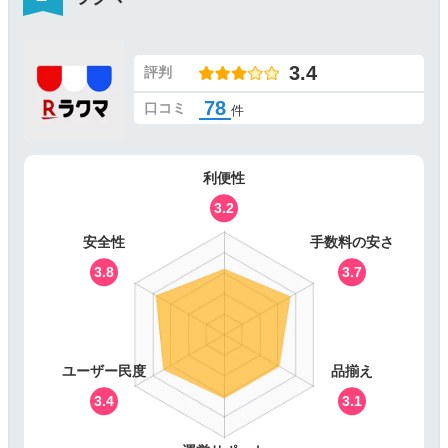
3.4
評判
78
口コミ
件
利便性
3.2
安全性
手数料の安さ
3.8
3.7
ユーザー民度
品揃え
3.4
3.1