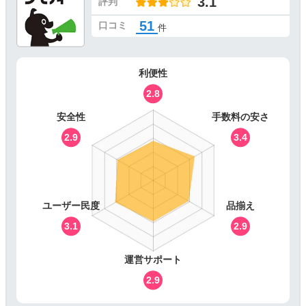
3.1
評判
51
口コミ
件
利便性
2.8
安全性
手数料の安さ
2.9
3.4
ユーザー民度
品揃え
3.1
2.9
運営サポート
2.9