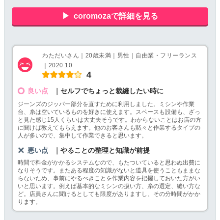
coromozaで詳細を見る
わただいさん｜20歳未満｜男性｜自由業・フリーランス
｜2020.10
4
良い点
｜セルフでちょっと裁縫したい時に
ジーンズのジッパー部分を直すために利用しました。ミシンや作業
台、糸は空いているものを好きに使えます。スペースも設備も、ざっ
と見た感じ15人くらいは大丈夫そうです。わからないことはお店の方
に聞けば教えてもらえます。他のお客さんも黙々と作業するタイプの
人が多いので、集中して作業できると思います。
悪い点
｜やることの整理と知識が前提
時間で料金がかかるシステムなので、もたついていると思わぬ出費に
なりそうです。またある程度の知識がないと道具を使うこともままな
らないため、事前にやるべきことを作業内容を把握しておいた方がい
いと思います。例えば基本的なミシンの扱い方、糸の選定、縫い方な
ど。店員さんに聞けるとしても限度がありますし、その分時間がかか
ります。