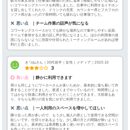
数カ月東京滞在で仕事場の確保のために電車で移動しやすい立地のよ
いコワーキングスペースを利用しました。仕事中に利用するイヤホン
を貸し出してくれたり、ドリンクの充実、カウンター席とフカフカの
ソファ席があったので長時間いても疲れない仕事場でした。
悪い点
｜チーム作業の話声が気になる
コワーキングスペースがとても静かな場所なので集中しやすい反面、
チームで参加する人達の話し声が気になりました。ほかの利用者の迷
惑にならないように別室や仕切られたミーティングルームがあれば便
利だと思いました。
きつねさん｜30代前半｜女性｜メディア｜2020.10
3
良い点
｜静かに利用できます
周りも同じようにワーカーさんが多いためか、基本的に落ち着いて作
業することができました。夜遅くまでやっているので、時間帯によっ
てはかなり快適に利用させていただくことができます。大部屋もあ
り、そちらも周りの音を気にせずに利用できました。
悪い点
｜一人利用のスペースを増やしてほしい
隣り合った席が多いので、もう少し個人の席として使用できる空間が
欲しいです。仕切りがあるような。少し隣の方との間隔が狭いように
感じました。基本的には座席数も多く使いやすいので、個別スペース
を作っていただけると大変助かります。