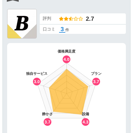
2.7
評判
3
口コミ
件
価格満足度
4.0
独自サービス
プラン
3.0
3.7
静かさ
設備
3.7
4.3