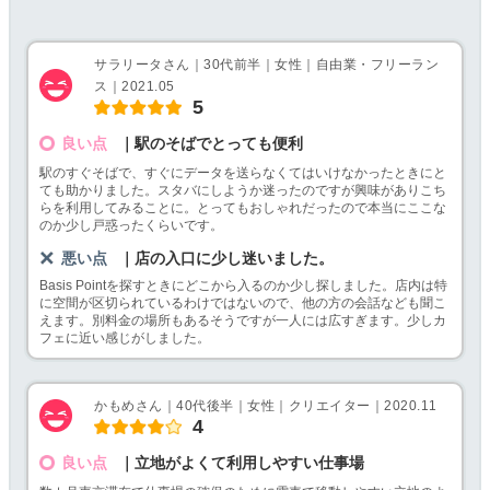
サラリータさん｜30代前半｜女性｜自由業・フリーラン
ス｜2021.05
5
良い点
｜駅のそばでとっても便利
駅のすぐそばで、すぐにデータを送らなくてはいけなかったときにと
ても助かりました。スタバにしようか迷ったのですが興味がありこち
らを利用してみることに。とってもおしゃれだったので本当にここな
のか少し戸惑ったくらいです。
悪い点
｜店の入口に少し迷いました。
Basis Pointを探すときにどこから入るのか少し探しました。店内は特
に空間が区切られているわけではないので、他の方の会話なども聞こ
えます。別料金の場所もあるそうですが一人には広すぎます。少しカ
フェに近い感じがしました。
かもめさん｜40代後半｜女性｜クリエイター｜2020.11
4
良い点
｜立地がよくて利用しやすい仕事場