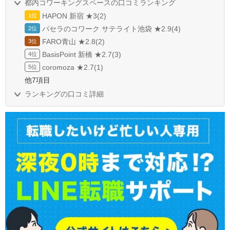
都内コワーキングスペースの口コミランキング
HAPON 新宿 ★3(2)
パセラのコワーク サテライト池袋 ★2.9(4)
FARO青山 ★2.8(2)
BasisPoint 新橋 ★2.7(3)
coromoza ★2.7(1)
他7項目
ランキングの口コミ詳細