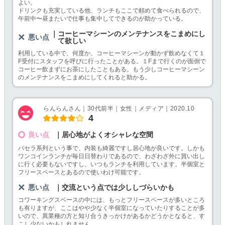
よい。
ドリンクも充実している他、ランチもここで頼めて食べられるので、
午前中〜昼またいで仕事も集中してできるのが助かっている。
｜コーヒーマシーンのメンテナンスをこまめにし
悪い点
て欲しい
利用している中で、何度か、コーヒーマシーンが動かず飲めなくて１
F受付にスタッフを呼びに行ったことがある。１Fまで行くのが面倒で
コーヒー飲まずにお茶にしたこともある。もう少しコーヒーマシーン
のメンテナンスをこまめにしてくれると助かる。
らんらんさん｜30代前半｜女性｜メディア｜2020.10
4
良い点
｜居心地がよくオシャレな空間
パセラ系列という事で、内装も綺麗ですし居心地が良いです。しかも
ワンコインランチが毎日日替わりであるので、わざわざ外に買い出し
に行く必要もないですし、いつもランチを利用しています。半個室と
フリースペースとあるので使いわけ可能です。
悪い点
｜交流という点では少ししづらいかも
コワーキングスペースの中には、もっとフリースペースが多いところ
も有りますが、ここはやや少なく半個室になっていたりすることが多
いので、異業種の方と知り合うきっかけがあるかどうかとなると、す
こし少ないかもしれません。