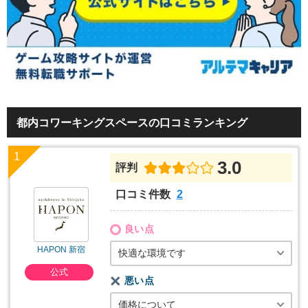
都内コワーキングスペースの口コミランキング
3.0
評判
口コミ件数
2
良い点
HAPON 新宿
快適な環境です
公式
悪い点
価格について