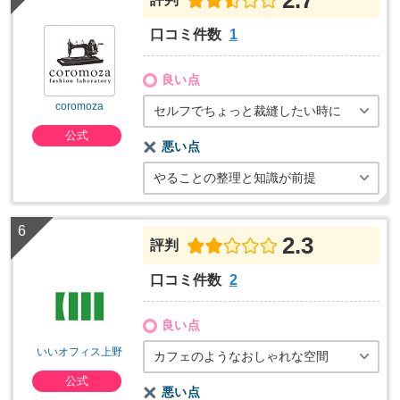
口コミ件数
1
良い点
coromoza
セルフでちょっと裁縫したい時に
公式
悪い点
やることの整理と知識が前提
2.3
評判
口コミ件数
2
良い点
いいオフィス上野
カフェのようなおしゃれな空間
公式
悪い点