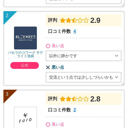
2.9
評判
口コミ件数
4
良い点
パセラのコワーク サテ
以外に静かです
ライト池袋
公式
悪い点
交流という点では少ししづらいかも
2.8
評判
口コミ件数
2
良い点