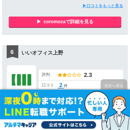
▶口コミをもっと見る
coromozaで詳細を見る
いいオフィス上野
2.3
評判
2
口コミ
件
目次へ戻る
価格満足度
4.0
独自サービス
プラン