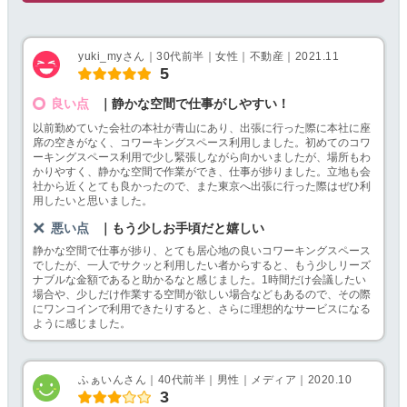
yuki_myさん｜30代前半｜女性｜不動産｜2021.11
5
良い点
｜静かな空間で仕事がしやすい！
以前勤めていた会社の本社が青山にあり、出張に行った際に本社に座
席の空きがなく、コワーキングスペース利用しました。初めてのコワ
ーキングスペース利用で少し緊張しながら向かいましたが、場所もわ
かりやすく、静かな空間で作業ができ、仕事が捗りました。立地も会
社から近くとても良かったので、また東京へ出張に行った際はぜひ利
用したいと思いました。
悪い点
｜もう少しお手頃だと嬉しい
静かな空間で仕事が捗り、とても居心地の良いコワーキングスペース
でしたが、一人でサクッと利用したい者からすると、もう少しリーズ
ナブルな金額であると助かるなと感じました。1時間だけ会議したい
場合や、少しだけ作業する空間が欲しい場合などもあるので、その際
にワンコインで利用できたりすると、さらに理想的なサービスになる
ように感じました。
ふぁいんさん｜40代前半｜男性｜メディア｜2020.10
3