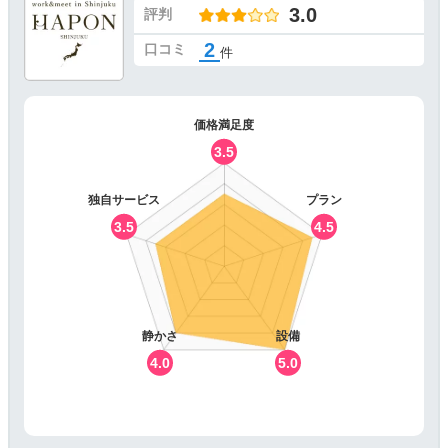
3.0
評判
2
口コミ
件
価格満足度
3.5
独自サービス
プラン
3.5
4.5
静かさ
設備
4.0
5.0