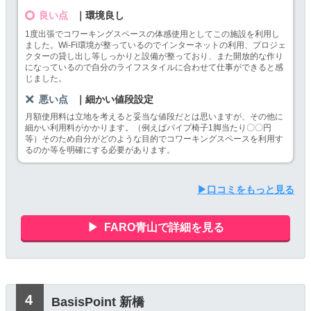
良い点
｜環境良し
1度出張でコワーキングスペースの体感使用としてこの施設を利用し
ました。Wi-Fi環境が整っているのでインターネットの利用、プロジェ
クターの貸し出し等しっかりと設備が整っており、また開放的な作り
になっているので自分のライフスタイルに合わせて仕事ができると感
じました。
悪い点
｜細かい値段設定
月額使用料は立地を考えると妥当な値段だとは思いますが、その他に
細かい利用料がかかります。（例えばパイプ椅子1脚当たり〇〇円
等）そのため自分がどのような目的でコワーキングスペースを利用す
るのか等を明確にする必要があります。
▶口コミをもっと見る
FARO青山で詳細を見る
BasisPoint 新橋