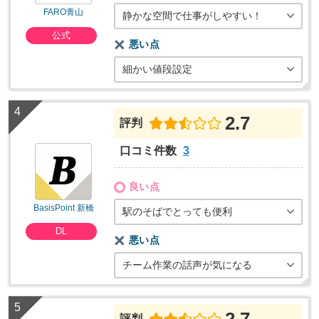
FARO青山
静かな空間で仕事がしやすい！
公式
悪い点
細かい値段設定
2.7
評判
口コミ件数
3
良い点
BasisPoint 新橋
駅のそばでとっても便利
DL
悪い点
チーム作業の話声が気になる
2.7
評判