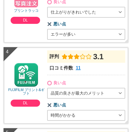
良い点
プリントラッコ
仕上がりがきれいでした
DL
悪い点
エラーが多い
3.1
評判
口コミ件数
11
良い点
FUJIFILM プリント&ギ
品質の良さが最大のメリット
フト
DL
悪い点
時間がかかる