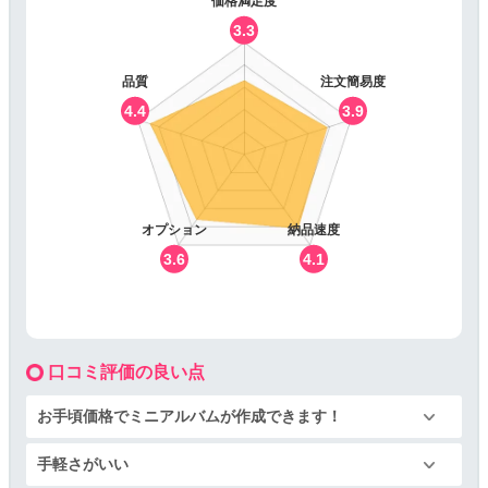
価格満足度
3.3
品質
注文簡易度
4.4
3.9
オプション
納品速度
3.6
4.1
口コミ評価の良い点
お手頃価格でミニアルバムが作成できます！
手軽さがいい