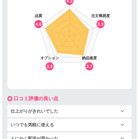
4.3
品質
注文簡易度
4.0
3.3
オプション
納品速度
3.2
3.7
口コミ評価の良い点
仕上がりがきれいでした
いつでも気軽に使える
とにかく配送が早かった