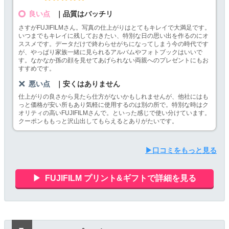
良い点
｜品質はバッチリ
さすがFUJIFILMさん。写真の仕上がりはとてもキレイで大満足です。
いつまでもキレイに残しておきたい、特別な日の思い出を作るのにオ
ススメです。データだけで終わらせがちになってしまう今の時代です
が、やっぱり家族一緒に見られるアルバムやフォトブックはいいで
す。なかなか孫の顔を見せてあげられない両親へのプレゼントにもお
すすめです。
悪い点
｜安くはありません
仕上がりの良さから見たら仕方がないかもしれませんが、他社にはも
っと価格が安い所もあり気軽に使用するのは別の所で。特別な時はク
オリティの高いFUJIFILMさんで。といった感じで使い分けています。
クーポンももっと沢山出してもらえるとありがたいです。
▶口コミをもっと見る
FUJIFILM プリント&ギフトで詳細を見る