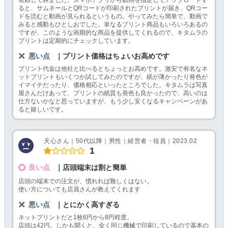
ると、サムネールとQRコードが印刷されたプリントが届き、QRコー
ドを読むと動画が見られるというもの。やってみたら簡単で、動画で
みると感動もひとしおでした。単なるプリント商品もいろいろあるの
ですが、このような画期的な商品を提供してくれるので、キタムラの
プリントは定期的にチェックしています。
悪い点
｜プリント価格はちょいお高めです
プリント代金は他社と比べるとちょっとお高めです。激安で有名なネ
ットプリントもいくつか試してみたのですが、紙が薄かったり発色が
イマイチだったり、価格相応といったところでした。キタムラは写真
屋さんだけあって、プリントの紙質も発色も良かったので、高いのは
仕方ないかなと思っていますが、もう少し安くなるキャンペーンがあ
ると嬉しいです。
天心さん｜50代以降｜男性｜経営者・役員｜2023.02
1
良い点
｜店頭端末は割と簡単
店頭の端末での注文が、慣れれば難しくはない。
使い方についても店員さんが教えてくれます
悪い点
｜とにかく高すぎる
ネットプリントだと1枚6円から8円程度。
店頭は42円。しかも聞くと、全く同じ機械で印刷しているので基本の