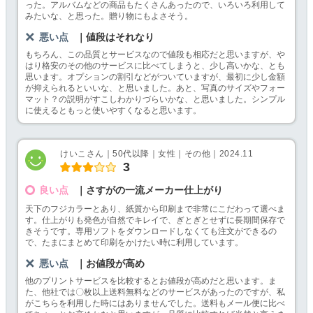
った。アルバムなどの商品もたくさんあったので、いろいろ利用して
みたいな、と思った。贈り物にもよさそう。
悪い点
｜値段はそれなり
もちろん、この品質とサービスなので値段も相応だと思いますが、や
はり格安のその他のサービスに比べてしまうと、少し高いかな、とも
思います。オプションの割引などがついていますが、最初に少し金額
が抑えられるといいな、と思いました。あと、写真のサイズやフォー
マット？の説明がすこしわかりづらいかな、と思いました。シンプル
に使えるともっと使いやすくなると思います。
けいこさん｜50代以降｜女性｜その他｜2024.11
3
良い点
｜さすがの一流メーカー仕上がり
天下のフジカラーとあり、紙質から印刷まで非常にこだわって選べま
す。仕上がりも発色が自然でキレイで、ぎとぎとせずに長期間保存で
きそうです。専用ソフトをダウンロードしなくても注文ができるの
で、たまにまとめて印刷をかけたい時に利用しています。
悪い点
｜お値段が高め
他のプリントサービスを比較するとお値段が高めだと思います。ま
た、他社では〇枚以上送料無料などのサービスがあったのですが、私
がこちらを利用した時にはありませんでした。送料もメール便に比べ