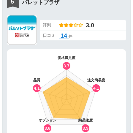
パレットプラザ
3.0
評判
14
口コミ
件
価格満足度
3.7
品質
注文簡易度
4.1
4.1
オプション
納品速度
3.6
3.9