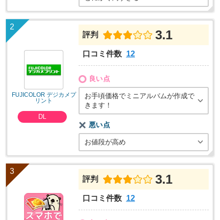
3.1
評判
口コミ件数
12
良い点
FUJICOLOR デジカメプ
お手頃価格でミニアルバムが作成で
リント
きます！
DL
悪い点
お値段が高め
3.1
評判
口コミ件数
12