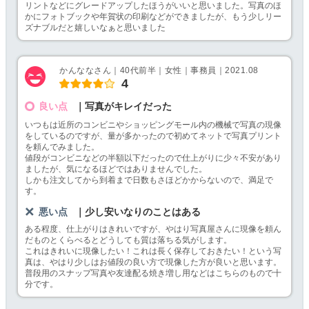
リントなどにグレードアップしたほうがいいと思いました。写真のほ
かにフォトブックや年賀状の印刷などができましたが、もう少しリー
ズナブルだと嬉しいなぁと思いました
かんななさん｜40代前半｜女性｜事務員｜2021.08
4
良い点
｜写真がキレイだった
いつもは近所のコンビニやショッピングモール内の機械で写真の現像
をしているのですが、量が多かったので初めてネットで写真プリント
を頼んでみました。
値段がコンビニなどの半額以下だったので仕上がりに少々不安があり
ましたが、気になるほどではありませんでした。
しかも注文してから到着まで日数もさほどかからないので、満足で
す。
悪い点
｜少し安いなりのことはある
ある程度、仕上がりはきれいですが、やはり写真屋さんに現像を頼ん
だものとくらべるとどうしても質は落ちる気がします。
これはきれいに現像したい！これは長く保存しておきたい！という写
真は、やはり少しはお値段の良い方で現像した方が良いと思います。
普段用のスナップ写真や友達配る焼き増し用などはこちらのもので十
分です。