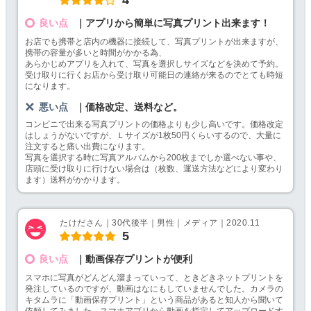
良い点
｜アプリから簡単に写真プリント出来ます！
お店でも携帯と店内の機器に接続して、写真プリントが出来ますが、
携帯の容量が多いと時間がかかる為、
あらかじめアプリを入れて、写真を選択しサイズなどを決めて予約。
受け取りに行くお店から受け取り可能日の連絡が来るのでとても時短
になります。
悪い点
｜価格改定、送料など。
コンビニで出来る写真プリントの価格よりも少し高いです。価格改定
はしょうがないですが、Ｌサイズが1枚50円くらいするので、大量に
注文すると痛い出費になります。
写真を選択する時に写真アルバムから200枚までしか選べない事や、
店頭に受け取りに行けない場合は（枚数、運送方法などにより変わり
ます）送料がかかります。
たけださん｜30代後半｜男性｜メディア｜2020.11
5
良い点
｜動画保存プリントが便利
スマホに写真がどんどん溜まっていって、ときどきネットプリントを
発注しているのですが、動画はなにもしていませんでした。カメラの
キタムラに「動画保存プリント」という商品があると知人から聞いて
依頼してみました。スマホアプリから動画を指定してアップロードす