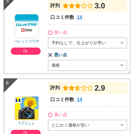
3.0
評判
口コミ件数
14
良い点
パレットプラザ
予約なしで、仕上がりが早い
DL
悪い点
価格
2.9
評判
口コミ件数
14
良い点
Tプリント
とにかく価格が安い
DL