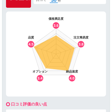
件
価格満足度
3.6
品質
注文簡易度
4.5
3.8
オプション
納品速度
3.4
4.0
口コミ評価の良い点