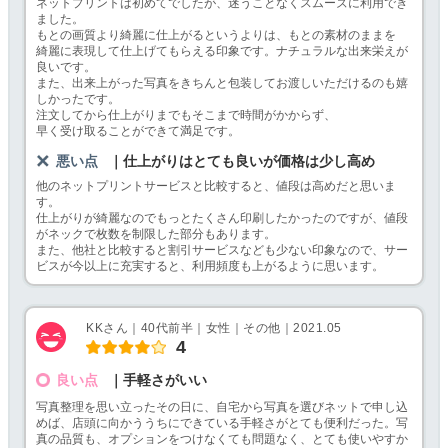
ネットプリントは初めてでしたが、迷うことなくスムーズに利用でき
ました。
もとの画質より綺麗に仕上がるというよりは、もとの素材のままを
綺麗に表現して仕上げてもらえる印象です。ナチュラルな出来栄えが
良いです。
また、出来上がった写真をきちんと包装してお渡しいただけるのも嬉
しかったです。
注文してから仕上がりまでもそこまで時間がかからず、
早く受け取ることができて満足です。
悪い点
｜仕上がりはとても良いが価格は少し高め
他のネットプリントサービスと比較すると、値段は高めだと思いま
す。
仕上がりが綺麗なのでもっとたくさん印刷したかったのですが、値段
がネックで枚数を制限した部分もあります。
また、他社と比較すると割引サービスなども少ない印象なので、サー
ビスが今以上に充実すると、利用頻度も上がるように思います。
KKさん｜40代前半｜女性｜その他｜2021.05
4
良い点
｜手軽さがいい
写真整理を思い立ったその日に、自宅から写真を選びネットで申し込
めば、店頭に向かううちにできている手軽さがとても便利だった。写
真の品質も、オプションをつけなくても問題なく、とても使いやすか