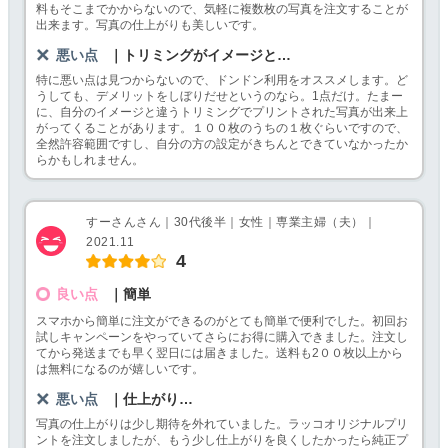
料もそこまでかからないので、気軽に複数枚の写真を注文することが
出来ます。写真の仕上がりも美しいです。
悪い点
｜トリミングがイメージと…
特に悪い点は見つからないので、ドンドン利用をオススメします。ど
うしても、デメリットをしぼりだせというのなら。1点だけ。たまー
に、自分のイメージと違うトリミングでプリントされた写真が出来上
がってくることがあります。１００枚のうちの１枚ぐらいですので、
全然許容範囲ですし、自分の方の設定がきちんとできていなかったか
らかもしれません。
すーさんさん｜30代後半｜女性｜専業主婦（夫）｜
2021.11
4
良い点
｜簡単
スマホから簡単に注文ができるのがとても簡単で便利でした。初回お
試しキャンペーンをやっていてさらにお得に購入できました。注文し
てから発送までも早く翌日には届きました。送料も2００枚以上から
は無料になるのが嬉しいです。
悪い点
｜仕上がり…
写真の仕上がりは少し期待を外れていました。ラッコオリジナルプリ
ントを注文しましたが、もう少し仕上がりを良くしたかったら純正プ