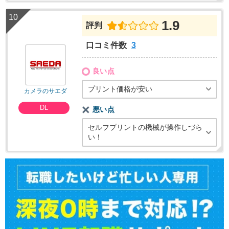
1.9
評判
口コミ件数
3
良い点
プリント価格が安い
カメラのサエダ
DL
悪い点
セルフプリントの機械が操作しづら
い！