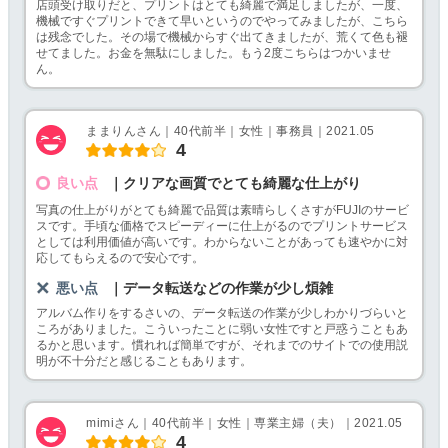
店頭受け取りだと、プリントはとても綺麗で満足しましたが、一度、
機械ですぐプリントできて早いというのでやってみましたが、こちら
は残念でした。その場で機械からすぐ出てきましたが、荒くて色も褪
せてました。お金を無駄にしました。もう2度こちらはつかいませ
ん。
ままりんさん｜40代前半｜女性｜事務員｜2021.05
4
良い点
｜クリアな画質でとても綺麗な仕上がり
写真の仕上がりがとても綺麗で品質は素晴らしくさすがFUJIのサービ
スです。手頃な価格でスピーディーに仕上がるのでプリントサービス
としては利用価値が高いです。わからないことがあっても速やかに対
応してもらえるので安心です。
悪い点
｜データ転送などの作業が少し煩雑
アルバム作りをするさいの、データ転送の作業が少しわかりづらいと
ころがありました。こういったことに弱い女性ですと戸惑うこともあ
るかと思います。慣れれば簡単ですが、それまでのサイトでの使用説
明が不十分だと感じることもあります。
mimiさん｜40代前半｜女性｜専業主婦（夫）｜2021.05
4