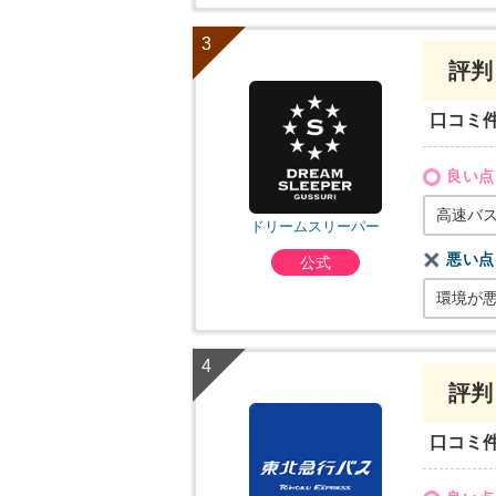
評判
口コミ
良い点
高速バ
ドリームスリーパー
悪い点
公式
環境が
評判
口コミ