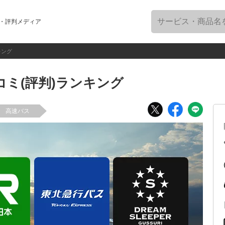
・評判メディア
キング
ミ(評判)ランキング
高速バス