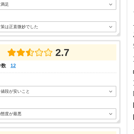
は満足
対策は正直微妙でした
2.7
件数
12
く値段が安いこと
の態度が最悪