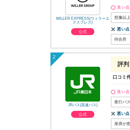
良い点
想像以
WILLER EXPRESS(ウィラーエ
クスプレス)
悪い点
公式
待合所
評判
口コミ
良い点
夜行バス
JRバス(高速バス)
悪い点
公式
座席が