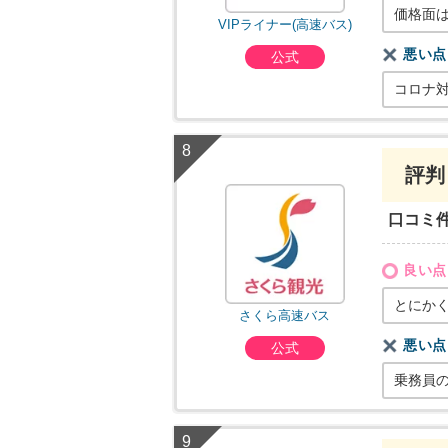
価格面
VIPライナー(高速バス)
悪い点
公式
コロナ
評判
口コミ
良い点
とにか
さくら高速バス
悪い点
公式
乗務員