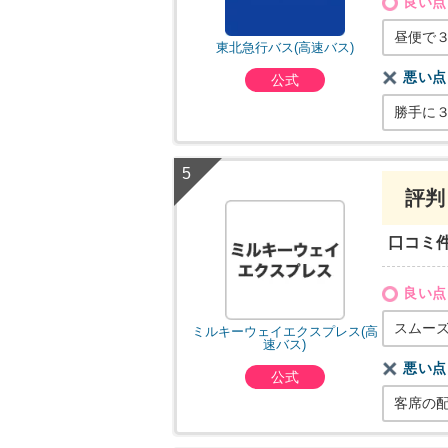
良い点
昼便で
東北急行バス(高速バス)
悪い点
公式
勝手に
評判
口コミ
良い点
スムー
ミルキーウェイエクスプレス(高
速バス)
悪い点
公式
客席の