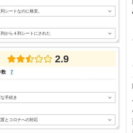
３列シートなのに格安。
３列から４列シートにされた
2.9
件数
7
ズな手続き
配置とコロナへの対応