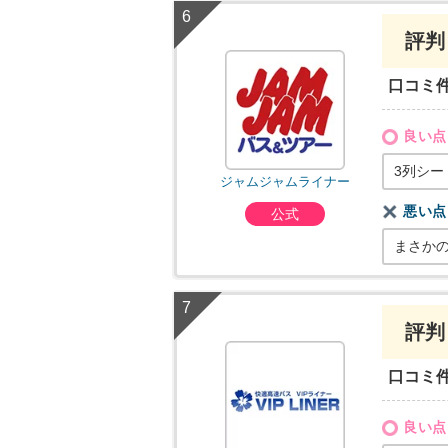
評判
口コミ
良い点
3列シー
ジャムジャムライナー
悪い点
公式
まさか
評判
口コミ
良い点