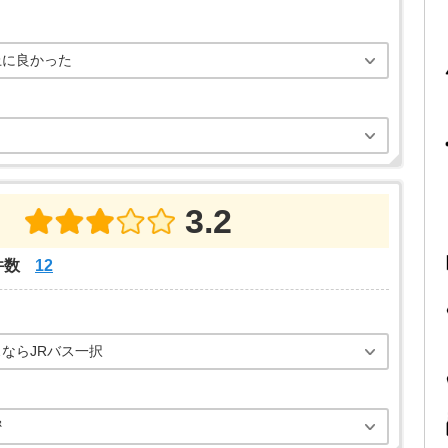
上に良かった
3.2
件数
12
ならJRバス一択
密