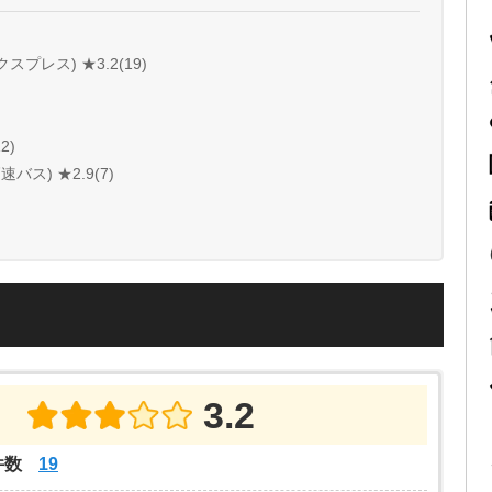
クスプレス) ★3.2(19)
2)
ス) ★2.9(7)
3.2
件数
19