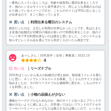
一番気に入っているところは、年齢や体型別に選択出来るところで
す。他のレンタルサイトだと派手過ぎたり、同じような系統のものば
かり揃っているイメージですが、こちらのサイトはTPOに応じること
が出来るので、すごく助かっています。
悪い点
｜利用出来る曜日のシステム
残念だったのは、土日しか利用が出来なかったことです。私はたまた
ま友達の結婚式が日曜日の場合が多いので利用出来ましたが、他のイ
ベント等で平日利用出来ないのは困ると思いました。このシステムを
知らずにレンタル品を選んでから気付く人がいたら残念です。
あべしさん｜30代前半｜女性｜事務員｜2022.10
4
良い点
｜リーズナブル
20代半ばくらいから友人の結婚式が増え始め、毎回違うドレスを着た
いと思い、ネットでレンタルドレスを検索。 たくさんのサイトがあり
悩みましたが、その中リーズナブルな価格帯に惹かれ、こちらのサイ
トを利用しました。
悪い点
｜小物の品揃えが少ない
価格がリーズナブルなためなのか、他のサイトと比べるとブランド小
物が少ないように感じました。日常使いではないブランドのアクセサ
リーやパーティーシューズなどは購入するのは難しいので、レンタル