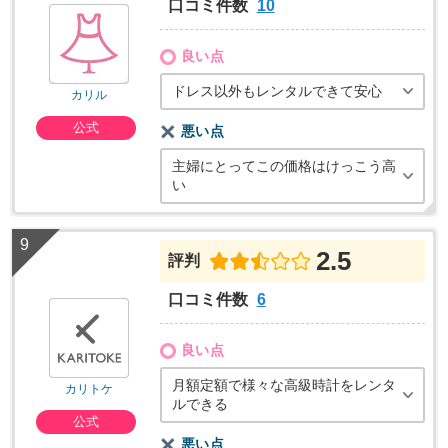
口コミ件数
10
良い点
ドレス以外もレンタルできて安心
カリル
公式
悪い点
主婦にとってこの価格はけっこう高
い
2.5
評判
口コミ件数
6
良い点
月額定額で様々な高級時計をレンタ
カリトケ
ルできる
公式
悪い点