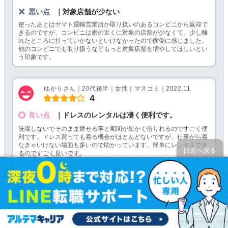
悪い点
｜対象店舗が少ない
使ったあとはヤマト運輸営業所か取り扱いのあるコンビニから返却で
きるのですが、コンビニは家の近くに対象の店舗が少なくて、少し離
れたところに持っていかないといけなかったので面倒に感じました。
他のコンビニでも取り扱うなどもっと対象店舗を増やしてほしいとい
う印象です。
ゆかりさん｜20代後半｜女性｜マスコミ｜2022.11
4
良い点
｜ドレスのレンタルは凄く便利です。
洗濯しないでそのまま返せる事と期間が短かく借りれるのですごく便
利です。ドレス買っても着る機会がほとんどないですが、仕事がら着
なきゃいけない場面も多いので助かっています。簡単にレンタルでき
目次へ戻る
るのですごく良いです。
悪い点
｜サイトでみた時の色と実際が違う事がある
デザインは豊富でサイズも色も選び放題ですが、時には色とイメージ
が違う事があります。特に暗めの色のデザインなんですが、思ってい
た色より明るかったりする事があります。特に紺と黒はイメージが違
う事があります。明るい色は比較的誤差がない気がしています。