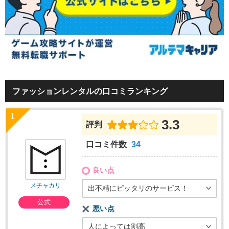
ファッションレンタルの口コミランキング
3.3
評判
口コミ件数
34
良い点
メチャカリ
出不精にピッタリのサービス！
公式
悪い点
人によっては割高