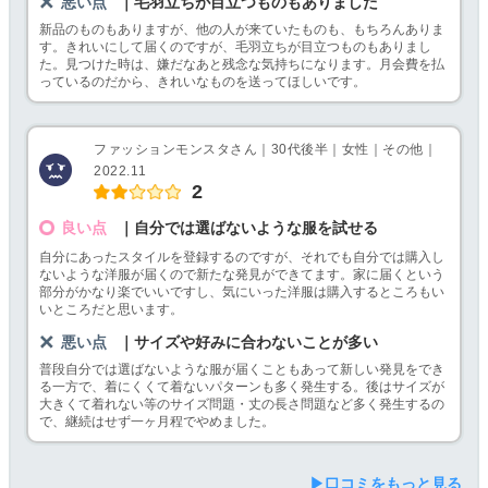
悪い点
｜毛羽立ちが目立つものもありました
新品のものもありますが、他の人が来ていたものも、もちろんありま
す。きれいにして届くのですが、毛羽立ちが目立つものもありまし
た。見つけた時は、嫌だなあと残念な気持ちになります。月会費を払
っているのだから、きれいなものを送ってほしいです。
ファッションモンスタさん｜30代後半｜女性｜その他｜
2022.11
2
良い点
｜自分では選ばないような服を試せる
自分にあったスタイルを登録するのですが、それでも自分では購入し
ないような洋服が届くので新たな発見ができてます。家に届くという
部分がかなり楽でいいですし、気にいった洋服は購入するところもい
いところだと思います。
悪い点
｜サイズや好みに合わないことが多い
普段自分では選ばないような服が届くこともあって新しい発見をでき
る一方で、着にくくて着ないパターンも多く発生する。後はサイズが
大きくて着れない等のサイズ問題・丈の長さ問題など多く発生するの
で、継続はせず一ヶ月程でやめました。
▶口コミをもっと見る