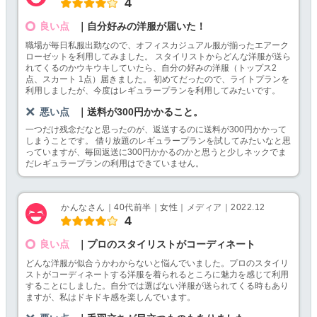
4
良い点
｜自分好みの洋服が届いた！
職場が毎日私服出勤なので、オフィスカジュアル服が揃ったエアーク
ローゼットを利用してみました。 スタイリストからどんな洋服が送ら
れてくるのかウキウキしていたら、自分の好みの洋服（トップス2
点、スカート 1点）届きました。 初めてだったので、ライトプランを
利用しましたが、今度はレギュラープランを利用してみたいです。
悪い点
｜送料が300円かかること。
一つだけ残念だなと思ったのが、返送するのに送料が300円かかって
しまうことです。 借り放題のレギュラープランを試してみたいなと思
っていますが、毎回返送に300円かかるのかと思うと少しネックでま
だレギュラープランの利用はできていません。
かんなさん｜40代前半｜女性｜メディア｜2022.12
4
良い点
｜プロのスタイリストがコーディネート
どんな洋服が似合うかわからないと悩んでいました。プロのスタイリ
ストがコーディネートする洋服を着られるところに魅力を感じて利用
することにしました。自分では選ばない洋服が送られてくる時もあり
ますが、私はドキドキ感を楽しんでいます。