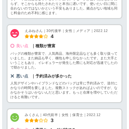
らず、そこからも待たされたりと本当に遅いです、使いたい日に間に
合わないのではないかという不安もありました。拠点がない地域も同
じ料金のため不利に感じます。
えみねさん｜30代後半｜女性｜メディア｜2022.12
4
良い点
｜種類が豊富
バッグの種類が豊富で、人気商品、海外限定品なども多く取り扱って
いました。また納品も早く、梱包も申し分なかったです。また大手と
いうこともあり、イレギュラーが発生した際にも対応が迅速でしたの
で助かりました。
悪い点
｜予約済みが多かった
人気デザインやハイブランドなどのバッグは常に予約済みで、送付に
かなりの時間を要しました。複数ストックがあればよいのですが、な
かなかそうはいかないんだと思います。もっと在庫を増やしていただ
けると有難いです。
みくさん｜40代前半｜女性｜保育士｜2022.12
3