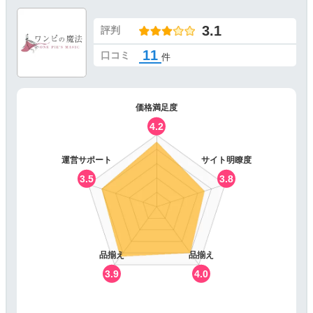
3.1
評判
11
口コミ
件
価格満足度
4.2
運営サポート
サイト明瞭度
3.5
3.8
品揃え
品揃え
3.9
4.0