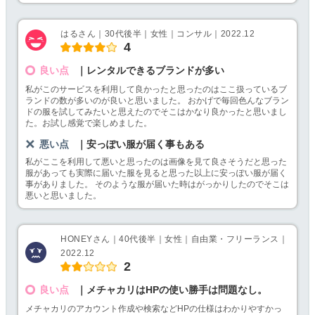
はるさん｜30代後半｜女性｜コンサル｜2022.12
4
良い点
｜レンタルできるブランドが多い
私がこのサービスを利用して良かったと思ったのはここ扱っているブ
ランドの数が多いのが良いと思いました。 おかげで毎回色んなブラン
ドの服を試してみたいと思えたのでそこはかなり良かったと思いまし
た。お試し感覚で楽しめました。
悪い点
｜安っぽい服が届く事もある
私がここを利用して悪いと思ったのは画像を見て良さそうだと思った
服があっても実際に届いた服を見ると思った以上に安っぽい服が届く
事がありました。 そのような服が届いた時はがっかりしたのでそこは
悪いと思いました。
HONEYさん｜40代後半｜女性｜自由業・フリーランス｜
2022.12
2
良い点
｜メチャカリはHPの使い勝手は問題なし。
メチャカリのアカウント作成や検索などHPの仕様はわかりやすかっ