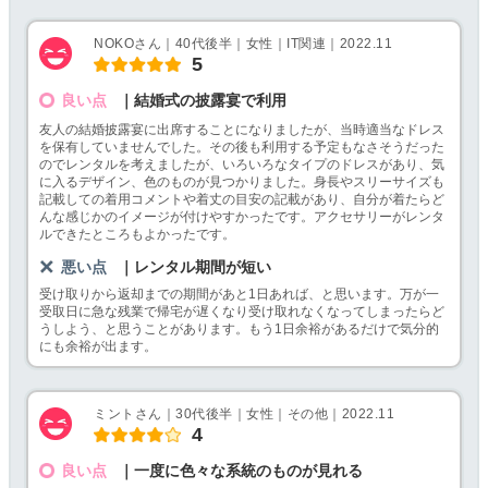
NOKOさん｜40代後半｜女性｜IT関連｜2022.11
5
良い点
｜結婚式の披露宴で利用
友人の結婚披露宴に出席することになりましたが、当時適当なドレス
を保有していませんでした。その後も利用する予定もなさそうだった
のでレンタルを考えましたが、いろいろなタイプのドレスがあり、気
に入るデザイン、色のものが見つかりました。身長やスリーサイズも
記載しての着用コメントや着丈の目安の記載があり、自分が着たらど
んな感じかのイメージが付けやすかったです。アクセサリーがレンタ
ルできたところもよかったです。
悪い点
｜レンタル期間が短い
受け取りから返却までの期間があと1日あれば、と思います。万が一
受取日に急な残業で帰宅が遅くなり受け取れなくなってしまったらど
うしよう、と思うことがあります。もう1日余裕があるだけで気分的
にも余裕が出ます。
ミントさん｜30代後半｜女性｜その他｜2022.11
4
良い点
｜一度に色々な系統のものが見れる