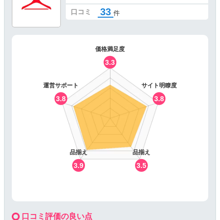
33
口コミ
件
価格満足度
3.3
運営サポート
サイト明瞭度
3.8
3.8
品揃え
品揃え
3.9
3.5
口コミ評価の良い点