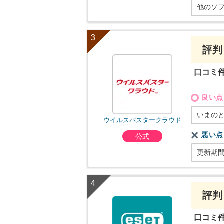
他のソ
評判
口コミ
良い点
いまの
ウイルスバスタークラウド
悪い点
公式
更新期
評判
口コミ