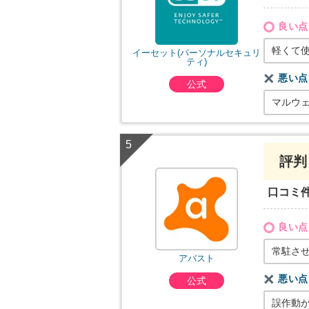
良い点
軽くて
イーセット(パーソナルセキュリ
ティ)
悪い点
公式
マルウ
評判
口コミ
良い点
常駐さ
アバスト
悪い点
公式
誤作動