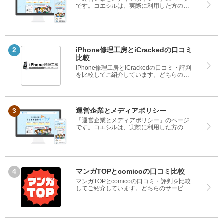
です。コエシルは、実際に利用した方の口
コミや評判のみを掲載し、みんなの口コミ
をベースにランキングや評判の比較を掲載
しているサイトです。良い口コミだけでは
なく、悪い口コミもしっかり掲載している
ので、サービスや商品選びにお役立てくだ
さい。
iPhone修理工房とiCrackedの口コミ
比較
iPhone修理工房とiCrackedの口コミ・評判
を比較してご紹介しています。どちらのサ
ービスも実際を利用した方の評判ですの
で、良いところと悪いところどちらも見
て、iPhone修理工房とiCrackedのどちらを
使うのか参考にしてください。
運営企業とメディアポリシー
「運営企業とメディアポリシー」のページ
です。コエシルは、実際に利用した方の口
コミや評判のみを掲載し、みんなの口コミ
をベースにランキングや評判の比較を掲載
しているサイトです。良い口コミだけでは
なく、悪い口コミもしっかり掲載している
ので、サービスや商品選びにお役立てくだ
さい。
マンガTOPとcomicoの口コミ比較
マンガTOPとcomicoの口コミ・評判を比較
してご紹介しています。どちらのサービス
も実際を利用した方の評判ですので、良い
ところと悪いところどちらも見て、マンガ
TOPとcomicoのどちらを使うのか参考にし
てください。