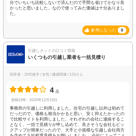
分でいちいち比較しないで済んだので手間も省けてかなり良
かったと思いました。なので使ってみた価値は十分ありまし
た。
参考になった
0
引越しネットの口コミ情報
いくつもの引越し業者を一括見積り
回答者：20代後半 / 女性 / 建築関連 / 133さん
4
点
投稿日時：2020年12月19日
事務所の引越しに利用しました。住宅の引越し以外は初めて
だっだので、価格も相当かかると思い、安く抑えたかったの
で比較サイトを利用しました。それぞれの会社に連絡するこ
となく、一括で見積りが申し込めて、良さそうな会社もピッ
クアップが簡単だったので、大手と小規模な引越し会社両方
を含めて５社程度見積をお願いしました。 会社によってこん