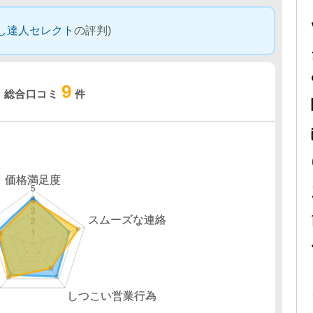
し達人セレクト
の評判)
9
総合口コミ
件