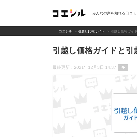
みんなの声を知れる口コミ
コエシル
引越し比較サイト
引越し価格ガイ
引越し価格ガイドと引
最終更新：2021年12月3日 14:37
PR