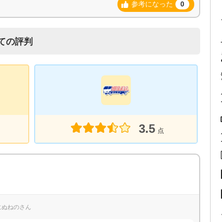
参考になった
0
ての評判
3.5
点
なにぬねのさん