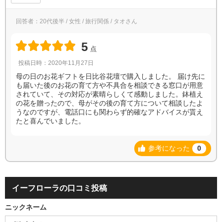
回答者：20代後半 / 女性 / 旅行関係 / タオさん
5
点
投稿日時：2020年11月27日
母の日のお花ギフトを日比谷花壇で購入しました。 届け先に
も届いた後のお花の育て方や不具合を相談できる窓口が用意
されていて、その対応が素晴らしくて感動しました。鉢植え
の花を贈ったので、母がその後の育て方について相談したよ
うなのですが、電話口にも関わらず的確なアドバイスが貰え
たと喜んでいました。
参考になった
0
イーフローラの口コミ投稿
ニックネーム