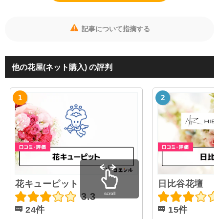
記事について指摘する
他の花屋(ネット購入) の評判
花キューピット
日比谷花壇
scroll
3.3
24件
15件