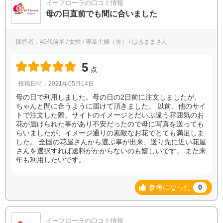
イーフローラの口コミ情報
母の日直前でも間に合いました
回答者：40代前半 / 女性 / 専業主婦（夫） / はるままさん
5
点
投稿日時：2021年05月14日
母の日で利用しました。母の日の2日前に注文しましたが、
ちゃんと間に合うように届けて頂きました。 以前、他のサイ
トで注文した際、サイトのイメージとだいぶ違う雰囲気のお
花が届けられた事があり不安だったので母に写真を送っても
らいましたが、イメージ通りの素敵なお花でとても満足しま
した。 全国の花屋さんから選ぶ事が出来、送り先に近い花屋
さんを選択すれば送料がかからないのも嬉しいです。 また来
年も利用したいです。
参考になった
0
イーフローラの口コミ情報