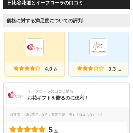
日比谷花壇とイーフローラの口コミ
価格に対する満足度についての評判
4.0
3.3
点
点
イーフローラの口コミ情報
お花ギフトを贈るのに便利！
回答者：40代前半 / 女性 / 専業主婦（夫） / 白豆もなかさん
5
点