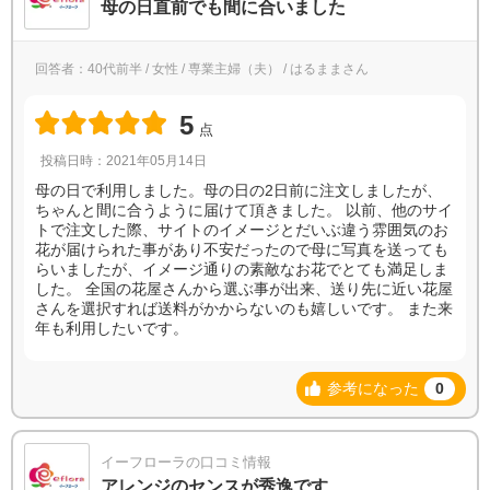
母の日直前でも間に合いました
回答者：40代前半 / 女性 / 専業主婦（夫） / はるままさん
5
点
投稿日時：2021年05月14日
母の日で利用しました。母の日の2日前に注文しましたが、
ちゃんと間に合うように届けて頂きました。 以前、他のサイ
トで注文した際、サイトのイメージとだいぶ違う雰囲気のお
花が届けられた事があり不安だったので母に写真を送っても
らいましたが、イメージ通りの素敵なお花でとても満足しま
した。 全国の花屋さんから選ぶ事が出来、送り先に近い花屋
さんを選択すれば送料がかからないのも嬉しいです。 また来
年も利用したいです。
参考になった
0
イーフローラの口コミ情報
アレンジのセンスが秀逸です