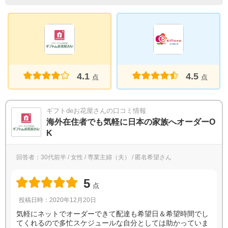
4.1
4.5
点
点
ギフトdeお花屋さんの口コミ情報
海外在住者でも気軽に日本の家族へオーダーO
K
回答者：30代前半 / 女性 / 専業主婦（夫） / 匿名希望さん
5
点
投稿日時：2020年12月20日
気軽にネットでオーダーできて配達も希望日＆希望時間でし
てくれるので多忙スケジュールな自分としては助かっていま