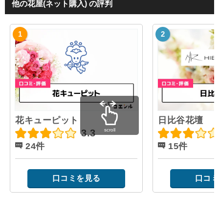
他の花屋(ネット購入) の評判
花キューピット
日比谷花壇
scroll
3.3
24件
15件
口コミを見る
口コミ