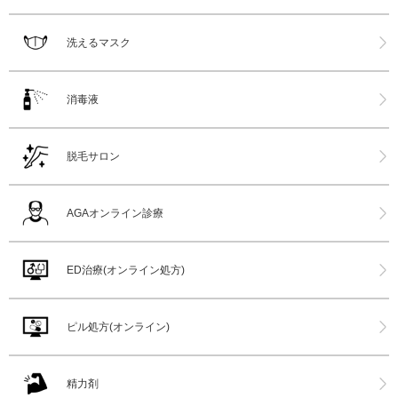
洗えるマスク
消毒液
脱毛サロン
AGAオンライン診療
ED治療(オンライン処方)
ピル処方(オンライン)
精力剤