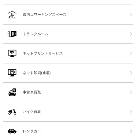
都内コワーキングスペース
トランクルーム
ネットプリントサービス
ネット印刷(通販)
中古車買取
バイク買取
レンタカー