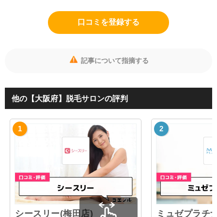
口コミを登録する
記事について指摘する
他の【大阪府】脱毛サロンの評判
シースリー(梅田店)
ミュゼプラチナ