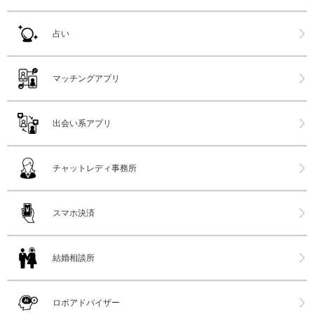
占い
マッチングアプリ
出会い系アプリ
チャットレディ事務所
スマホ決済
結婚相談所
ロボアドバイザー