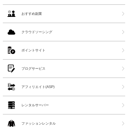
おすすめ副業
クラウドソーシング
ポイントサイト
ブログサービス
アフィリエイト(ASP)
レンタルサーバー
ファッションレンタル