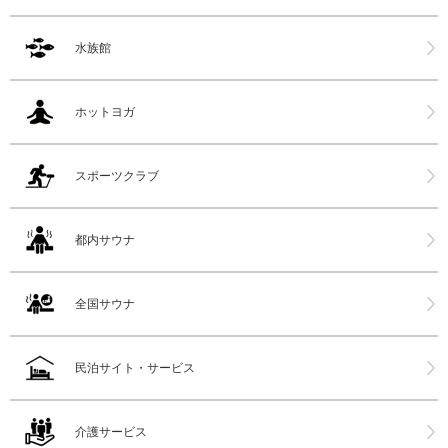
水族館
ホットヨガ
スポーツクラブ
都内サウナ
全国サウナ
民泊サイト・サービス
介護サービス