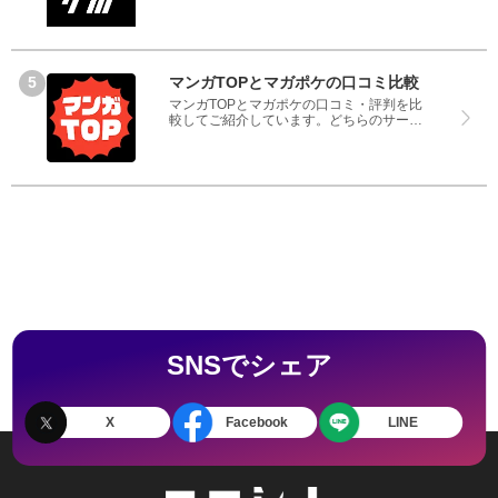
も実際を利用した方の評判ですので、良い
ところと悪いところどちらも見て、アイサ
ポとiCrackedのどちらを使うのか参考にし
てください。
マンガTOPとマガポケの口コミ比較
マンガTOPとマガポケの口コミ・評判を比
較してご紹介しています。どちらのサービ
スも実際を利用した方の評判ですので、良
いところと悪いところどちらも見て、マン
ガTOPとマガポケのどちらを使うのか参考
にしてください。
SNSでシェア
X
Facebook
LINE