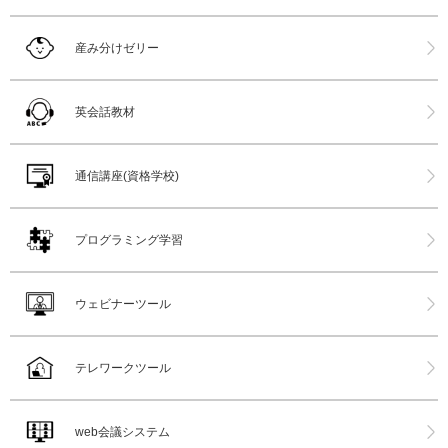
産み分けゼリー
英会話教材
通信講座(資格学校)
プログラミング学習
ウェビナーツール
テレワークツール
web会議システム