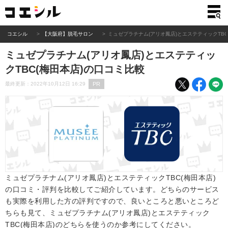
コエシル
【大阪府】脱毛サロン
ミュゼプラチナム(アリオ鳳店)とエステティックTBC
ミュゼプラチナム(アリオ鳳店)とエステティッ
クTBC(梅田本店)の口コミ比較
PR
最終更新：2022年10月12日 16:29
ミュゼプラチナム(アリオ鳳店)とエステティックTBC(梅田本店)
の口コミ・評判を比較してご紹介しています。どちらのサービス
も実際を利用した方の評判ですので、良いところと悪いところど
ちらも見て、ミュゼプラチナム(アリオ鳳店)とエステティック
TBC(梅田本店)のどちらを使うのか参考にしてください。