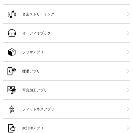
音楽ストリーミング
オーディオブック
フリマアプリ
睡眠アプリ
写真加工アプリ
フィットネスアプリ
家計簿アプリ