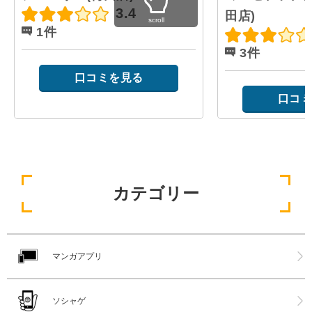
3.4
田店)
scroll
1件
3件
口コミを見る
口コミ
カテゴリー
マンガアプリ
ソシャゲ