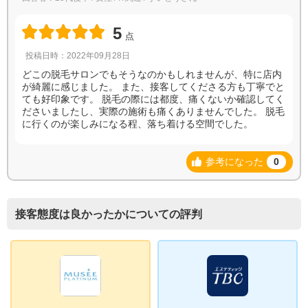
5
点
投稿日時：2022年09月28日
どこの脱毛サロンでもそうなのかもしれませんが、特に店内
が綺麗に感じました。 また、接客してくださる方も丁寧でと
ても好印象です。 脱毛の際には都度、痛くないか確認してく
ださいましたし、実際の施術も痛くありませんでした。 脱毛
に行くのが楽しみになる程、落ち着ける空間でした。
参考になった
0
接客態度は良かったかについての評判