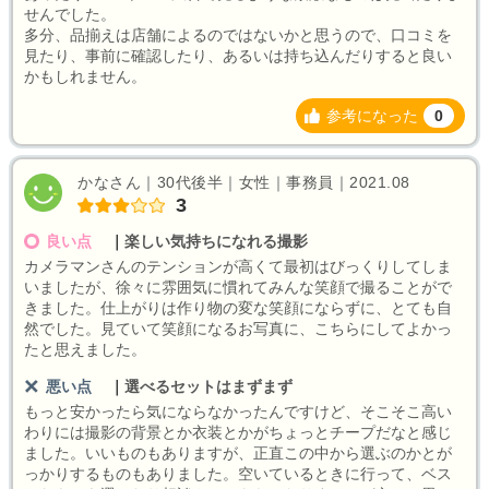
せんでした。
多分、品揃えは店舗によるのではないかと思うので、口コミを
見たり、事前に確認したり、あるいは持ち込んだりすると良い
かもしれません。
参考になった
0
かなさん｜30代後半｜女性｜事務員｜2021.08
3
良い点
｜
楽しい気持ちになれる撮影
カメラマンさんのテンションが高くて最初はびっくりしてしま
いましたが、徐々に雰囲気に慣れてみんな笑顔で撮ることがで
きました。仕上がりは作り物の変な笑顔にならずに、とても自
然でした。見ていて笑顔になるお写真に、こちらにしてよかっ
たと思えました。
悪い点
｜
選べるセットはまずまず
もっと安かったら気にならなかったんですけど、そこそこ高い
わりには撮影の背景とか衣装とかがちょっとチープだなと感じ
ました。いいものもありますが、正直この中から選ぶのかとが
っかりするものもありました。空いているときに行って、ベス