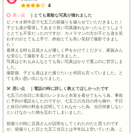
4
良い点
｜
とても素敵な写真が撮れました
ピノキオ府中店で七五三の前撮りを撮らせていただきました！
子ども達が緊張してあまり良い写真撮れなかったらどうしよう
ととても不安だったのですが、カメラマンの方が子ども達を笑
わすのがとても上手で、終始とても良い笑顔で撮影できまし
た！
着替える時も店員さんが優しく声をかけてくださり、家族みん
な安心して撮影することができました。
写真はどれもみんなとても良い写真ばかりで選ぶのに苦労しま
した。
撮影後、子ども達はまた撮りたいと何回も言っていました。と
ても良い思い出になりました。
悪い点
｜
電話の時に詳しく教えてほしかったです
七五三の当日に衣装のレンタルと衣装を着せてもらう為、事前
に予約の電話をしたのですが、七五三の当日の持ち物や、平日
と休日の時の料金を説明してくれなかった為、当日持参しない
といけなかった物を忘れてしまいました。
前撮りの時に店員さんが説明をしてくれたのだと思うのです
が、前撮りした日と七五三当日とは半年以上空いていた為、こ