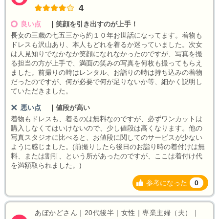
4
良い点
｜
笑顔を引き出すのが上手！
長女の三歳の七五三から約１０年お世話になってます。着物も
ドレスも沢山あり、本人もどれを着るか迷っていました。次女
は人見知りでなかなか笑顔になれなかったのですが、写真を撮
る担当の方が上手で、満面の笑みの写真を何枚も撮ってもらえ
ました。前撮りの時はレンタル、お詣りの時は持ち込みの着物
だったのですが、何が必要で何が足りないか等、細かく説明し
ていただきました。
悪い点
｜
値段が高い
着物もドレスも、着るのは無料なのですが、必ずワンカットは
購入しなくてはいけないので、少し値段は高くなります。他の
写真スタジオに比べると、お値段に関してのサービスが少ない
ように感じました。(前撮りしたら後日のお詣り時の着付けは無
料、または割引、という所があったのですが、ここは着付け代
を満額取られました。)
参考になった
0
あぼかどさん｜20代後半｜女性｜専業主婦（夫）｜