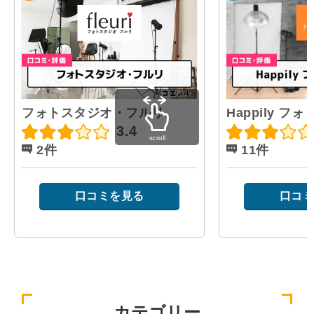
フォトスタジオ・フルリ
Happily フ
3.4
scroll
2件
11件
口コミを見る
口コミ
カテゴリー