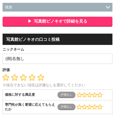
職業
会社役員・経営者
事務・財務・会計・経理
秘書・受付
ス
ポーツ関連
広告・マスコミ
接客・小売・流通・外食・食
写真館ピノキオで詳細を見る
品
アミューズメント・エンターテイメント・ゲーム関連
美
容・エステ・リラクゼーション
旅行・ホテル・航空・ブライ
ダル・葬祭
メディア職
クリエイティブ・デザイン・映像・
写真館ピノキオの口コミ投稿
音響
芸能・イベント・コンパニオン
ITエンジニア（システ
ム開発・SE・インフラ）
エンジニア（機械・電気・電子・半
ニックネーム
導体・制御）
警備・交通・建築・土木技術職
医療・福祉・
介護
その他
教育・公務員
学生
自営業・フリーラン
ス
士業・コンサルティング
金融・商社
不動産・保険・サ
ービス
コールセンター
マーケティング・企画
製造業
評価
専業主婦（夫）
営業
※採点できない項目は評価なしを選択してください
価格に対する満足度
専門性が高く要望に応えてもらえ
たか