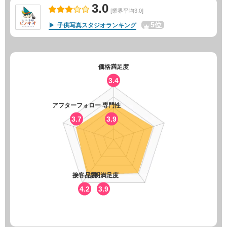
3.0
[業界平均3.0]
5位
子供写真スタジオランキング
価格満足度
3.4
アフターフォロー
専門性
3.7
3.9
接客品質
説明満足度
4.2
3.9