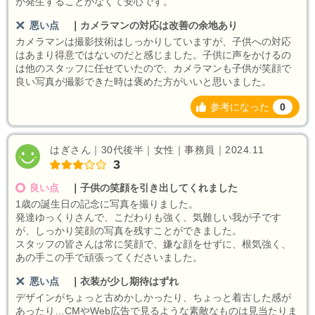
が発生することがなくて安心です。
悪い点
｜
カメラマンの対応は改善の余地あり
カメラマンは撮影技術はしっかりしていますが、子供への対応
はあまり得意ではないのだと感じました。子供に声をかけるの
は他のスタッフに任せていたので、カメラマンも子供が笑顔で
良い写真が撮影できた時は褒めた方がいいと思いました。
参考になった
0
はぎさん｜30代後半｜女性｜事務員｜2024.11
3
良い点
｜
子供の笑顔を引き出してくれました
1歳の誕生日の記念に写真を撮りました。
発達ゆっくりさんで、こだわりも強く、気難しい我が子です
が、しっかり笑顔の写真を残すことができました。
スタッフの皆さんは常に笑顔で、嫌な顔をせずに、根気強く、
あの手この手で頑張ってくださいました。
悪い点
｜
衣装が少し期待はずれ
デザインがちょっと古めかしかったり、ちょっと着古した感が
あったり…CMやWeb広告で見るような素敵なものは見当たりま