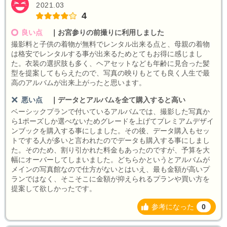
2021.03
4
良い点
｜
お宮参りの前撮りに利用しました
撮影料と子供の着物が無料でレンタル出来る点と、母親の着物
は格安でレンタルする事が出来るためとてもお得に感じまし
た。衣装の選択肢も多く、ヘアセットなども年齢に見合った髪
型を提案してもらえたので、写真の映りもとても良く人生で最
高のアルバムが出来上がったと思います。
悪い点
｜
データとアルバムを全て購入すると高い
ベーシックプランで付いているアルバムでは、撮影した写真か
ら1ポーズしか選べないためグレードを上げてプレミアムデザイ
ンブックを購入する事にしました。その後、データ購入もセッ
トでする人が多いと言われたのでデータも購入する事にしまし
た。そのため、割り引かれた料金もあったのですが、予算を大
幅にオーバーしてしまいました。どちらかというとアルバムが
メインの写真館なので仕方がないとはいえ、最も金額が高いプ
ランではなく、そこそこに金額が抑えられるプランや買い方を
提案して欲しかったです。
参考になった
0