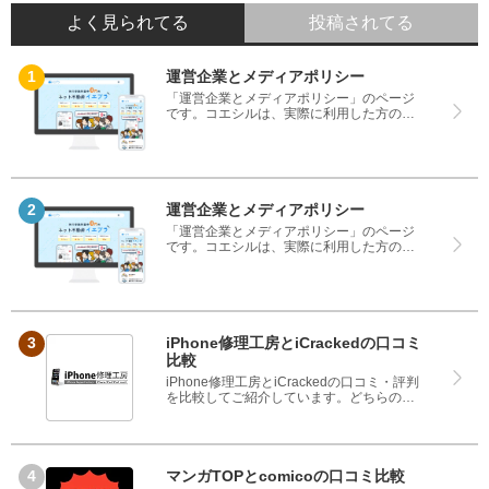
よく見られてる
投稿されてる
運営企業とメディアポリシー
「運営企業とメディアポリシー」のページ
です。コエシルは、実際に利用した方の口
コミや評判のみを掲載し、みんなの口コミ
をベースにランキングや評判の比較を掲載
しているサイトです。良い口コミだけでは
なく、悪い口コミもしっかり掲載している
ので、サービスや商品選びにお役立てくだ
さい。
運営企業とメディアポリシー
「運営企業とメディアポリシー」のページ
です。コエシルは、実際に利用した方の口
コミや評判のみを掲載し、みんなの口コミ
をベースにランキングや評判の比較を掲載
しているサイトです。良い口コミだけでは
なく、悪い口コミもしっかり掲載している
ので、サービスや商品選びにお役立てくだ
さい。
iPhone修理工房とiCrackedの口コミ
比較
iPhone修理工房とiCrackedの口コミ・評判
を比較してご紹介しています。どちらのサ
ービスも実際を利用した方の評判ですの
で、良いところと悪いところどちらも見
て、iPhone修理工房とiCrackedのどちらを
使うのか参考にしてください。
マンガTOPとcomicoの口コミ比較