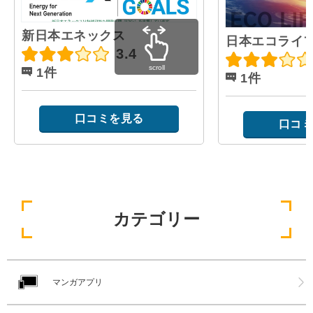
新日本エネックス
日本エコライ
3.4
scroll
1件
1件
口コミを見る
口コミ
カテゴリー
マンガアプリ