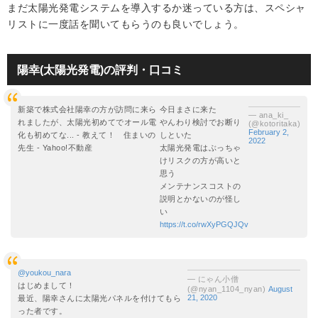
まだ太陽光発電システムを導入するか迷っている方は、スペシャ
リストに一度話を聞いてもらうのも良いでしょう。
陽幸(太陽光発電)の評判・口コミ
新築で株式会社陽幸の方が訪問に来ら
今日まさに来た
— ana_ki_
れましたが、太陽光初めてでオール電
やんわり検討でお断り
(@kotoritaka)
February 2,
化も初めてな... - 教えて！ 住まいの
しといた
2022
先生 - Yahoo!不動産
太陽光発電はぶっちゃ
けリスクの方が高いと
思う
メンテナンスコストの
説明とかないのが怪し
い
https://t.co/rwXyPGQJQv
@youkou_nara
— にゃん小僧
はじめまして！
(@nyan_1104_nyan)
August
21, 2020
最近、陽幸さんに太陽光パネルを付けてもら
った者です。