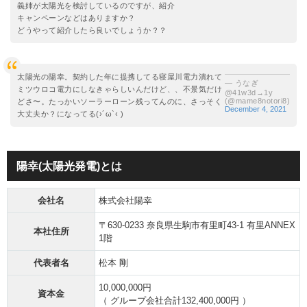
義姉が太陽光を検討しているのですが、紹介
キャンペーンなどはありますか？
どうやって紹介したら良いでしょうか？？
太陽光の陽幸。契約した年に提携してる寝屋川電力潰れて
— うなぎ
ミツウロコ電力にしなきゃらしいんだけど、、不景気だけ
@41w3d→1y
(@mame8notori8)
どさ〜。たっかいソーラーローン残ってんのに、さっそく
December 4, 2021
大丈夫か？になってる(›´ω`‹ )
陽幸(太陽光発電)とは
会社名
株式会社陽幸
〒630-0233 奈良県生駒市有里町43-1 有里ANNEX
本社住所
1階
代表者名
松本 剛
10,000,000円
資本金
（ グループ会社合計132,400,000円 ）