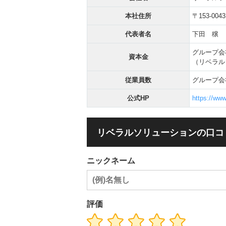
本社住所
〒153-00
代表者名
下田 穣
グループ会
資本金
（リベラル
従業員数
グループ会社
公式HP
https://www.
リベラルソリューションの口コ
ニックネーム
評価