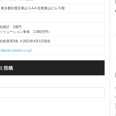
43 東京都目黒区東山 1‐4‐4 目黒東山ビル 5 階
社総計 1億円
ソリューション単体 2,000万円）
総員353名 ※2021年4月1日現在
liberal-solution.co.jp/
ミ投稿