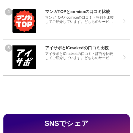
なく、悪い口コミもしっかり掲載している
ので、サービスや商品選びにお役立てくだ
さい。
マンガTOPとcomicoの口コミ比較
マンガTOPとcomicoの口コミ・評判を比較
してご紹介しています。どちらのサービス
も実際を利用した方の評判ですので、良い
ところと悪いところどちらも見て、マンガ
TOPとcomicoのどちらを使うのか参考にし
てください。
アイサポとiCrackedの口コミ比較
アイサポとiCrackedの口コミ・評判を比較
してご紹介しています。どちらのサービス
も実際を利用した方の評判ですので、良い
ところと悪いところどちらも見て、アイサ
ポとiCrackedのどちらを使うのか参考にし
てください。
SNSでシェア