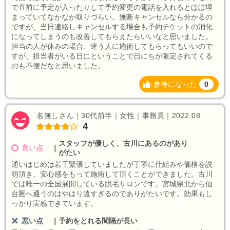
で直前に予定が入ったりして予約変更の電話を入れるとほぼ埋
まっていてなかなか取りづらい。無断キャンセルなら分かるの
ですが、当日連絡しキャンセルする場合も予約チケットの消化
になってしまうのも改善してもらえたらいいなと思いました。
担当の人が休みの場合、違う人に施術してもらってもいいので
すが、担当者がいる日にということで日にちが限定されてくる
のも不便だなと思いました。
参考になった
0
名無しさん｜30代前半｜女性｜事務員｜2022.08
4
スタッフが優しく、古川にあるのがあり
良い点
｜
がたい
通いはじめは若干緊張していましたが丁寧に仕組みや価格を説
明頂き、安心感をもって施術して頂くことができました。古川
では唯一の全国展開している脱毛サロンです。宮城県北から仙
台圏へ通うのはやはり遠すぎるのでありがたいです。効果もし
っかり実感できています。
悪い点
｜
予約をとれる間隔が長い