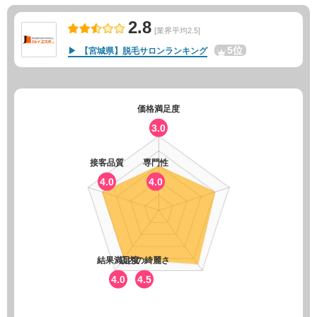
2.8
[業界平均2.5]
5位
【宮城県】脱毛サロンランキング
価格満足度
3.0
接客品質
専門性
4.0
4.0
結果満足度
店内の綺麗さ
4.0
4.5