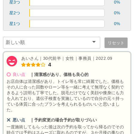
星3つ
0%
星2つ
0%
星1つ
0%
リセット
あいさん｜30代前半｜女性｜事務員｜2022.09
4
良い点
｜
清潔感があり、価格も良心的
お店自体は清潔感があり、トイレ等も常に綺麗でした。価格も
その人に合った回数やローン等を一緒に考えて無理なく契約で
きるよう説明も丁寧でした。脱毛だけでなく美顔や痩身にも力
を入れており、遺伝子検査を実施しているので自分の元々持っ
ている体質に合ったプランを考えられるものいいと思いまし
た。
悪い点
｜
予約変更の場合予約が取りづらい
一度施術してもらった後は次の予約を取ってから帰るのでその
時点では予約はスムーズに取れるのですが、３か月後の事なの