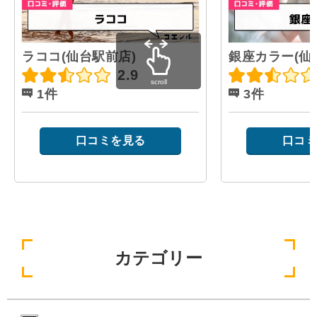
ラココ(仙台駅前店)
銀座カラー(仙
2.9
scroll
1件
3件
口コミを見る
口コミ
カテゴリー