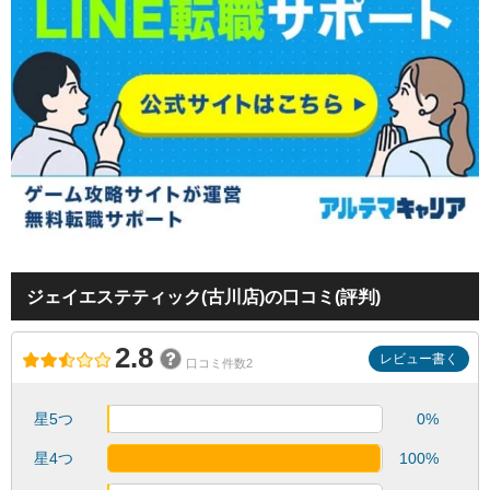
ジェイエステティック(古川店)の口コミ(評判)
2.8
レビュー書く
口コミ件数2
星5つ
0%
星4つ
100%