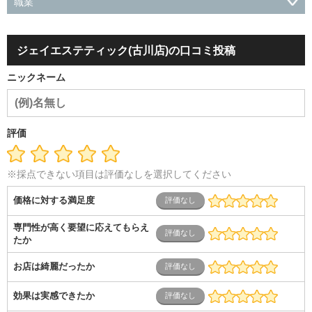
職業
会社役員・経営者
事務・財務・会計・経理
秘書・受付
ス
ポーツ関連
広告・マスコミ
接客・小売・流通・外食・食
ジェイエステティック(古川店)の口コミ投稿
品
アミューズメント・エンターテイメント・ゲーム関連
美
容・エステ・リラクゼーション
旅行・ホテル・航空・ブライ
ニックネーム
ダル・葬祭
メディア職
クリエイティブ・デザイン・映像・
音響
芸能・イベント・コンパニオン
ITエンジニア（システ
ム開発・SE・インフラ）
エンジニア（機械・電気・電子・半
導体・制御）
警備・交通・建築・土木技術職
医療・福祉・
評価
介護
その他
教育・公務員
学生
自営業・フリーラン
ス
士業・コンサルティング
金融・商社
不動産・保険・サ
ービス
コールセンター
マーケティング・企画
製造業
※採点できない項目は評価なしを選択してください
専業主婦（夫）
営業
価格に対する満足度
専門性が高く要望に応えてもらえ
たか
お店は綺麗だったか
効果は実感できたか