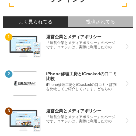
よく見られてる
投稿されてる
運営企業とメディアポリシー
「運営企業とメディアポリシー」のページ
です。コエシルは、実際に利用した方の口
コミや評判のみを掲載し、みんなの口コミ
をベースにランキングや評判の比較を掲載
しているサイトです。良い口コミだけでは
なく、悪い口コミもしっかり掲載している
ので、サービスや商品選びにお役立てくだ
さい。
iPhone修理工房とiCrackedの口コミ
比較
iPhone修理工房とiCrackedの口コミ・評判
を比較してご紹介しています。どちらのサ
ービスも実際を利用した方の評判ですの
で、良いところと悪いところどちらも見
て、iPhone修理工房とiCrackedのどちらを
使うのか参考にしてください。
運営企業とメディアポリシー
「運営企業とメディアポリシー」のページ
です。コエシルは、実際に利用した方の口
コミや評判のみを掲載し、みんなの口コミ
をベースにランキングや評判の比較を掲載
しているサイトです。良い口コミだけでは