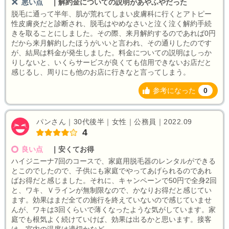
悪い点
｜
解約金についての説明があやふやだった
脱毛に通って半年、肌が荒れてしまい皮膚科に行くとアトピー
性皮膚炎だと診断され、脱毛はやめなさいと泣く泣く解約手続
きを取ることにしました。その際、来月解約するのであれば0円
だから来月解約したほうがいいと言われ、その通りしたのです
が、結局は料金が発生しました。料金についての説明はしっか
りしないと、いくらサービスが良くても信用できないお店だと
感じるし、周りにも他のお店に行きなと言ってしまう。
参考になった
0
パンさん｜30代後半｜女性｜公務員｜2022.09
4
良い点
｜
安くてお得
ハイジニーナ7回のコースで、家庭用脱毛器のレンタルができる
とこのでしたので、子供にも家庭でやってあげられるのであれ
ばお得だと感じました。それに、キャンペーンで50円で全身2回
と、ワキ、Ｖラインが無制限なので、かなりお得だと感じてい
ます。効果はまだ全ての施行を終えていないので感じていませ
んが、ワキは3回くらいで薄くなったような気がしています。家
庭でも根気よく続けていけば、効果は出るかと思います。接客