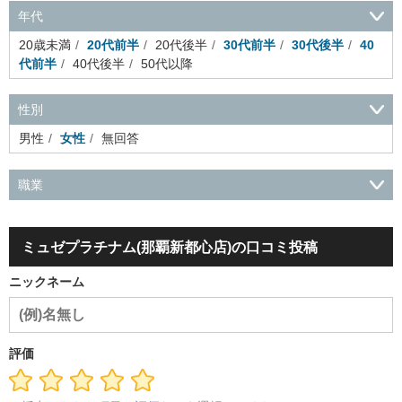
年代
20歳未満
20代前半
20代後半
30代前半
30代後半
40
代前半
40代後半
50代以降
性別
男性
女性
無回答
職業
会社役員・経営者
事務・財務・会計・経理
秘書・受付
ス
ポーツ関連
広告・マスコミ
接客・小売・流通・外食・食
ミュゼプラチナム(那覇新都心店)の口コミ投稿
品
アミューズメント・エンターテイメント・ゲーム関連
美
容・エステ・リラクゼーション
旅行・ホテル・航空・ブライ
ニックネーム
ダル・葬祭
メディア職
クリエイティブ・デザイン・映像・
音響
芸能・イベント・コンパニオン
ITエンジニア（システ
ム開発・SE・インフラ）
エンジニア（機械・電気・電子・半
導体・制御）
警備・交通・建築・土木技術職
医療・福祉・
評価
介護
その他
教育・公務員
学生
自営業・フリーラン
ス
士業・コンサルティング
金融・商社
不動産・保険・サ