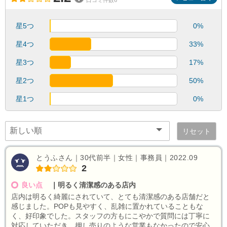
口コミ件数6
星5つ
0%
星4つ
33%
星3つ
17%
星2つ
50%
星1つ
0%
リセット
とうふさん｜30代前半｜女性｜事務員｜2022.09
2
良い点
｜
明るく清潔感のある店内
店内は明るく綺麗にされていて、とても清潔感のある店舗だと
感じました。POPも見やすく、乱雑に置かれていることもな
く、好印象でした。スタッフの方もにこやかで質問には丁寧に
対応していただき、押し売りのような営業もなかったので安心