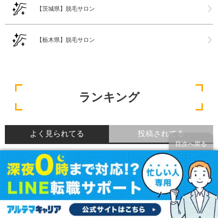
【茨城県】脱毛サロン
【栃木県】脱毛サロン
ランキング
よく見られてる
投稿されてる
目次へ戻る
運営企業とメディアポリシー
「運営企業とメディアポリシー」のページ
です。コエシルは、実際に利用した方の口
コミや評判のみを掲載し、みんなの口コミ
をベースにランキングや評判の比較を掲載
しているサイトです。良い口コミだけでは
なく、悪い口コミもしっかり掲載している
ので、サービスや商品選びにお役立てくだ
さい。
運営企業とメディアポリシー