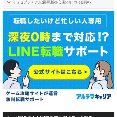
ミュゼプラチナム(那覇新都心店)の口コミ(評判)