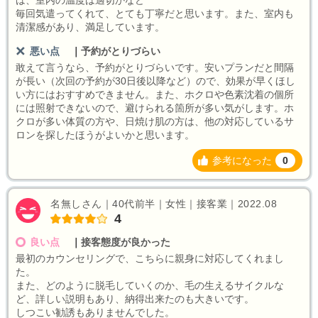
は、室内の温度は適切かなど
毎回気遣ってくれて、とても丁寧だと思います。また、室内も
清潔感があり、満足しています。
悪い点
｜
予約がとりづらい
敢えて言うなら、予約がとりづらいです。安いプランだと間隔
が長い（次回の予約が30日後以降など）ので、効果が早くほし
い方にはおすすめできません。また、ホクロや色素沈着の個所
には照射できないので、避けられる箇所が多い気がします。ホ
クロが多い体質の方や、日焼け肌の方は、他の対応しているサ
ロンを探したほうがよいかと思います。
参考になった
0
名無しさん｜40代前半｜女性｜接客業｜2022.08
4
良い点
｜
接客態度が良かった
最初のカウンセリングで、こちらに親身に対応してくれまし
た。
また、どのように脱毛していくのか、毛の生えるサイクルな
ど、詳しい説明もあり、納得出来たのも大きいです。
しつこい勧誘もありませんでした。