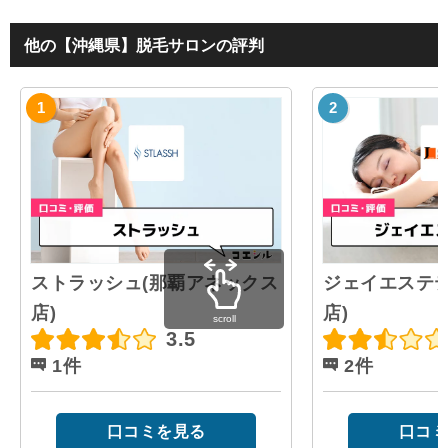
他の【沖縄県】脱毛サロンの評判
ストラッシュ(那覇アネックス
ジェイエステテ
店)
店)
scroll
3.5
1件
2件
口コミを見る
口コミ