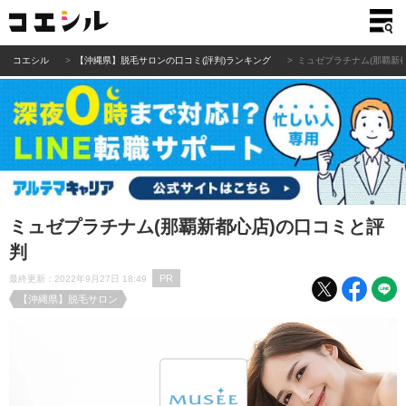
コエシル
【沖縄県】脱毛サロンの口コミ(評判)ランキング
ミュゼプラチナム(那覇新
ミュゼプラチナム(那覇新都心店)の口コミと評
判
PR
最終更新：2022年9月27日 18:49
【沖縄県】脱毛サロン