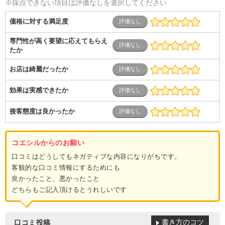
ービス
コールセンター
マーケティング・企画
製造業
※採点できない項目は評価なしを選択してください
専業主婦（夫）
営業
価格に対する満足度
専門性が高く要望に応えてもらえ
たか
お店は綺麗だったか
効果は実感できたか
接客態度は良かったか
コエシルからのお願い
口コミはどうしてもネガティブな内容になりがちです。
客観的な口コミ情報にするためにも
良かったこと、悪かったこと
どちらもご記入頂けるとうれしいです
書き方のコツ
口コミ投稿