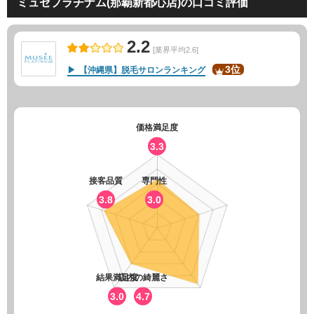
ミュゼプラチナム(那覇新都心店)の口コミ評価
2.2
[業界平均2.6]
3位
【沖縄県】脱毛サロンランキング
価格満足度
3.3
接客品質
専門性
3.8
3.0
結果満足度
店内の綺麗さ
3.0
4.7