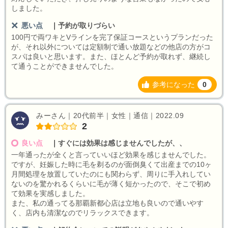
しました。
悪い点
｜
予約が取りづらい
100円で両ワキとVラインを完了保証コースというプランだった
が、それ以外については定額制で通い放題などの他店の方がコ
スパは良いと思います。また、ほとんど予約が取れず、継続し
て通うことができませんでした。
参考になった
0
みーさん｜20代前半｜女性｜通信｜2022.09
2
良い点
｜
すぐには効果は感じませんでしたが、、
一年通ったが全くと言っていいほど効果を感じませんでした。
ですが、妊娠した時に毛を剃るのが面倒臭くて出産までの10ヶ
月間処理を放置していたのにも関わらず、周りに手入れしてい
ないのを驚かれるくらいに毛が薄く短かったので、そこで初め
て効果を実感しました。
また、私の通ってる那覇新都心店は立地も良いので通いやす
く、店内も清潔なのでリラックスできます。