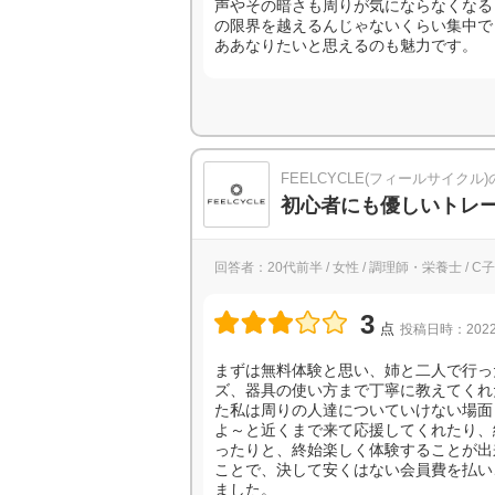
声やその暗さも周りが気にならなくなる
の限界を越えるんじゃないくらい集中で
ああなりたいと思えるのも魅力です。
FEELCYCLE(フィールサイクル
初心者にも優しいトレ
回答者：20代前半 / 女性 / 調理師・栄養士 / C
3
点
投稿日時：2022
まずは無料体験と思い、姉と二人で行っ
ズ、器具の使い方まで丁寧に教えてくれ
た私は周りの人達についていけない場面
よ～と近くまで来て応援してくれたり、
ったりと、終始楽しく体験することが出
ことで、決して安くはない会員費を払い
ました。