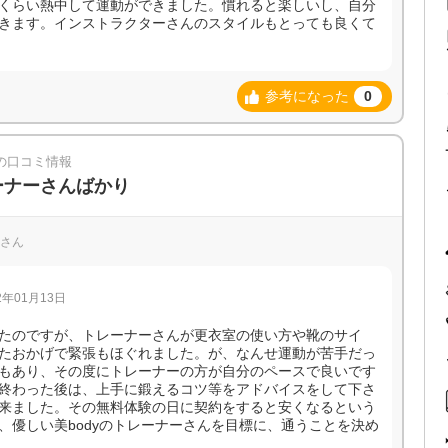
くらい熱中して運動ができました。慣れると楽しいし、自分
きます。インストラクターさんのスタイルもとっても良くて
参考になった
0
)の口コミ情報
ーナーさんばかり
子さん
年01月13日
たのですが、トレーナーさんが更衣室の使い方や靴のサイ
たおかげで緊張もほぐれました。が、なんせ運動が苦手だっ
もあり、その度にトレーナーの方が自分のペースで良いです
終わった後は、上手に鍛えるコツ等をアドバイスをして下さ
来ました。その無料体験の日に契約をすると安くなるという
、優しい美bodyのトレーナーさんを目標に、通うことを決め