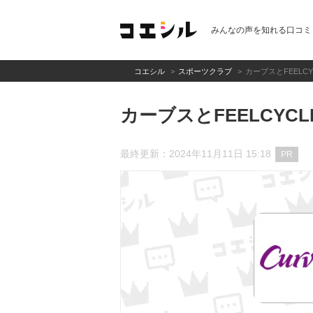
みんなの声を知れる口コミ
コエシル
スポーツクラブ
カーブスとFEELC
カーブスとFEELCYC
最終更新：2024年11月11日 15:18
PR