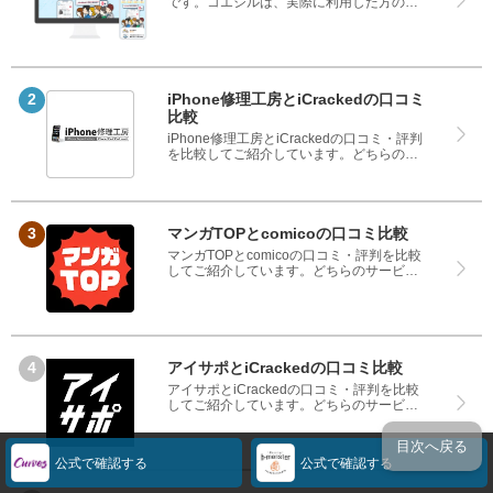
です。コエシルは、実際に利用した方の口
コミや評判のみを掲載し、みんなの口コミ
をベースにランキングや評判の比較を掲載
しているサイトです。良い口コミだけでは
なく、悪い口コミもしっかり掲載している
ので、サービスや商品選びにお役立てくだ
さい。
iPhone修理工房とiCrackedの口コミ
比較
iPhone修理工房とiCrackedの口コミ・評判
を比較してご紹介しています。どちらのサ
ービスも実際を利用した方の評判ですの
で、良いところと悪いところどちらも見
て、iPhone修理工房とiCrackedのどちらを
使うのか参考にしてください。
マンガTOPとcomicoの口コミ比較
マンガTOPとcomicoの口コミ・評判を比較
してご紹介しています。どちらのサービス
も実際を利用した方の評判ですので、良い
ところと悪いところどちらも見て、マンガ
TOPとcomicoのどちらを使うのか参考にし
てください。
アイサポとiCrackedの口コミ比較
アイサポとiCrackedの口コミ・評判を比較
してご紹介しています。どちらのサービス
も実際を利用した方の評判ですので、良い
ところと悪いところどちらも見て、アイサ
目次へ戻る
ポとiCrackedのどちらを使うのか参考にし
公式で確認する
公式で確認する
てください。