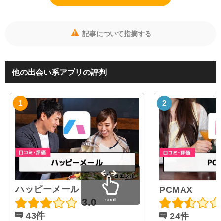
記事について指摘する
他の出会い系アプリの評判
ハッピーメール
PCMAX
3.0
scroll
43件
24件