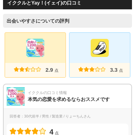
イククルとYay！(イェイ)の口コミ
出会いやすさについての評判
2.9
3.3
点
点
イククルの口コミ情報
本気の恋愛を求めるならおススメです
回答者：30代前半 / 男性 / 製造業 / りょーちんさん
4
点