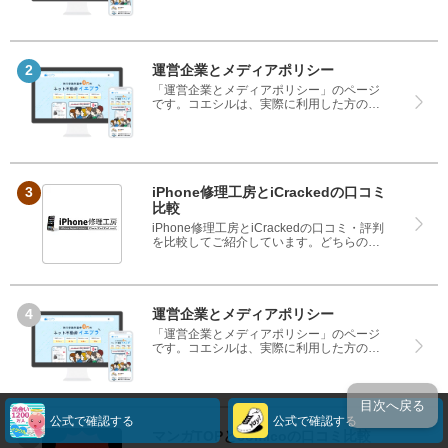
をベースにランキングや評判の比較を掲載
しているサイトです。良い口コミだけでは
なく、悪い口コミもしっかり掲載している
ので、サービスや商品選びにお役立てくだ
さい。
運営企業とメディアポリシー
「運営企業とメディアポリシー」のページ
です。コエシルは、実際に利用した方の口
コミや評判のみを掲載し、みんなの口コミ
をベースにランキングや評判の比較を掲載
しているサイトです。良い口コミだけでは
なく、悪い口コミもしっかり掲載している
ので、サービスや商品選びにお役立てくだ
さい。
iPhone修理工房とiCrackedの口コミ
比較
iPhone修理工房とiCrackedの口コミ・評判
を比較してご紹介しています。どちらのサ
ービスも実際を利用した方の評判ですの
で、良いところと悪いところどちらも見
て、iPhone修理工房とiCrackedのどちらを
使うのか参考にしてください。
運営企業とメディアポリシー
「運営企業とメディアポリシー」のページ
です。コエシルは、実際に利用した方の口
コミや評判のみを掲載し、みんなの口コミ
をベースにランキングや評判の比較を掲載
しているサイトです。良い口コミだけでは
なく、悪い口コミもしっかり掲載している
目次へ戻る
ので、サービスや商品選びにお役立てくだ
公式で確認する
公式で確認する
さい。
マンガTOPとcomicoの口コミ比較