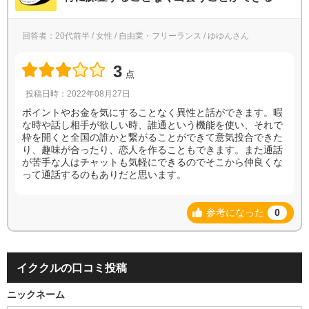
回答者：20代前半 / 女性 / 自由業・フリーランス / ゆゆんさん
3
点
投稿日時：2022年08月27日
ポイントやお金を気にすることなく異性と話ができます。暇
な時や話し相手が欲しい時、誰通という機能を使い、それで
枠を開くと全国の誰かと繋がることができて意気投合できた
り、趣味が合ったり、恋人を作ることもできます。また通話
が苦手な人はチャットも気軽にできるのでそこから仲良くな
って通話するのもありだと思います。
参考になった
0
イククルの口コミ投稿
ニックネーム