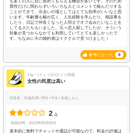
も多くの人に目に留めてもらえる機会が多いです。そのため
異性だけに関わらずいろいろな人とコメントで絡んだりする
ことができて、出会いの場としてはとても効率がいいなと思
います。年齢層も幅が広く、人生経験を学んだり、相談事を
したり、日記で仲良くなった人同士でオフ会みたいなことを
してる人たちもいました。元々恋人探しでしたが、そういう
対象が見つからなかても利用していてとても楽しかったで
す。ちなみに今の婚約者はイククルで見つけました！
参考になった
0
Yay！(イェイ)の口コミ情報
女性の民度は高い
回答者：20歳未満 / 男性 / 学生 / 名無しさん
2
点
投稿日時：2022年09月06日
基本的に無料でチャットや通話が可能なので、料金の評価は