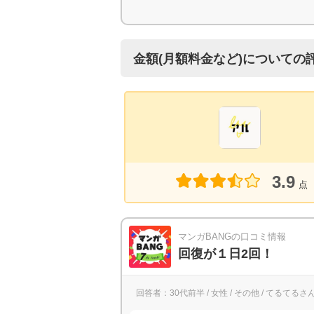
金額(月額料金など)についての
3.9
点
マンガBANGの口コミ情報
回復が１日2回！
回答者：30代前半 / 女性 / その他 / てるてるさ