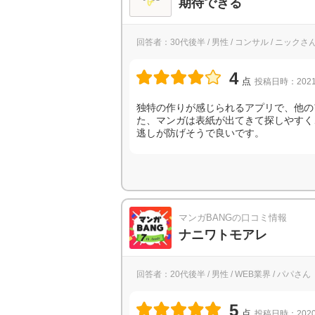
期待できる
回答者：30代後半 / 男性 / コンサル / ニックさ
4
点
投稿日時：2021
独特の作りが感じられるアプリで、他の
た、マンガは表紙が出てきて探しやすく
逃しが防げそうで良いです。
マンガBANGの口コミ情報
ナニワトモアレ
回答者：20代後半 / 男性 / WEB業界 / パパさん
5
点
投稿日時：2020