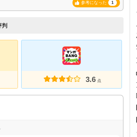
参考になった
1
評判
3.6
点
ん