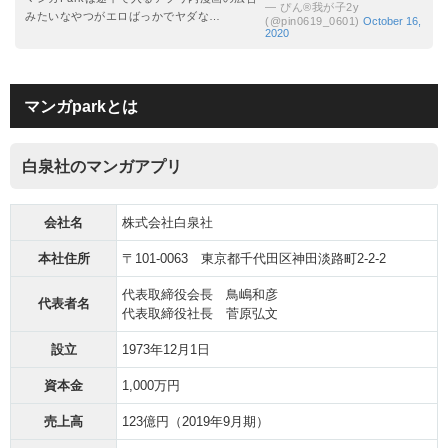
— ぴん®︎我が子2y
みたいなやつがエロばっかでヤダな…
(@pin0619_0601)
October 16,
2020
マンガparkとは
白泉社のマンガアプリ
会社名
株式会社白泉社
本社住所
〒101-0063 東京都千代田区神田淡路町2-2-2
代表取締役会長 鳥嶋和彦
代表者名
代表取締役社長 菅原弘文
設立
1973年12月1日
資本金
1,000万円
売上高
123億円（2019年9月期）