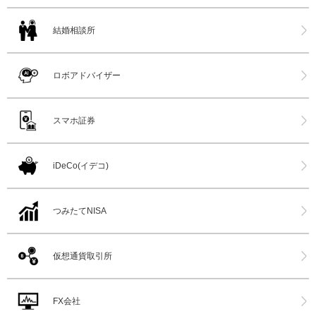
結婚相談所
ロボアドバイザー
スマホ証券
iDeCo(イデコ)
つみたてNISA
仮想通貨取引所
FX会社