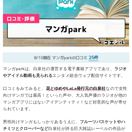
25件
8/10現在
マンガparkの口コミ
マンガparkは、白泉社の運営する電子書籍アプリであり、
ラジオ
やアイドル動画も見られる
エンタメ総合ウェブ配信サイトです。
口コミをみてみると、
花とゆめやLaLa発行元の白泉社
なので女性
向けマンガでは最高！といった声や、大人気声優のラジオが他の
マンガアプリにはないアイデンティティ！など好意的な声が寄せ
られています。
男性向けマンガもしっかりあるうえに、
フルーツバスケットやハ
チミツとクローバーなど
白泉社が誇る巨大雑誌レーベルの作品が