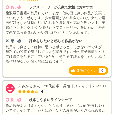
良い点
｜
ラブストーリーが充実で女性におすすめ
複数電子書籍を利用していますが、他の所に無い作品が充実し
ていたように感じます。少女漫画が多い印象なので、女性で漫
画が好きな方は特に利用されると満足度が高いと思います。実
際にランキング上位の作品もラブストーリーが多いため、漫画
で恋愛気分を味わいたい方はぴったりだと思います。
悪い点
｜
課金をしたいと感じる作品がない
利用する側としては特に悪いと感じるところはないのですが、
無料での閲覧で満足してしまう状況です。他の電子書籍サイト
では課金をたまにしているため、そこまで課金をしたいと感じ
る作品がないと個人的には感じます。
参考になった
0
えみかるさん｜20代前半｜男性｜メディア｜2020.11
4
良い点
｜
検索しやすいラインナップ
作品数があまり多くないこともあり、見たいものが検索しやす
いです。そして、「花とゆめ」などの漫画がたくさん読めるた