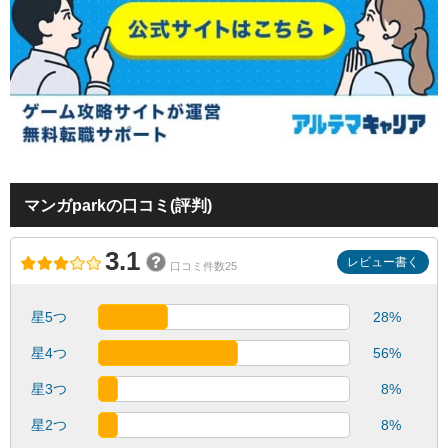
マンガparkの口コミ(評判)
3.1
レビュー書く
口コミ件数25
星5つ
28%
星4つ
56%
星3つ
8%
星2つ
8%