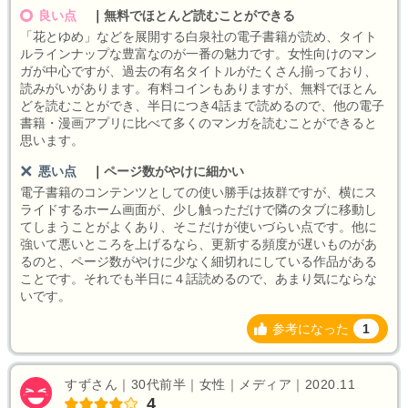
良い点
｜
無料でほとんど読むことができる
「花とゆめ」などを展開する白泉社の電子書籍が読め、タイト
ルラインナップな豊富なのが一番の魅力です。女性向けのマン
ガが中心ですが、過去の有名タイトルがたくさん揃っており、
読みがいがあります。有料コインもありますが、無料でほとん
どを読むことができ、半日につき4話まで読めるので、他の電子
書籍・漫画アプリに比べて多くのマンガを読むことができると
思います。
悪い点
｜
ページ数がやけに細かい
電子書籍のコンテンツとしての使い勝手は抜群ですが、横にス
ライドするホーム画面が、少し触っただけで隣のタブに移動し
てしまうことがよくあり、そこだけが使いづらい点です。他に
強いて悪いところを上げるなら、更新する頻度が遅いものがあ
るのと、ページ数がやけに少なく細切れにしている作品がある
ことです。それでも半日に４話読めるので、あまり気にならな
いです。
参考になった
1
すずさん｜30代前半｜女性｜メディア｜2020.11
4