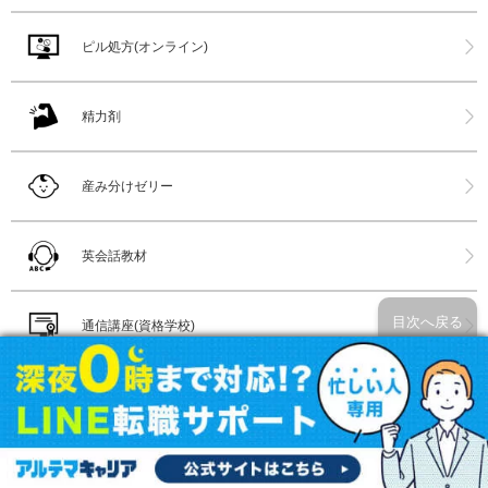
ピル処方(オンライン)
精力剤
産み分けゼリー
英会話教材
目次へ戻る
通信講座(資格学校)
プログラミング学習
ウェビナーツール