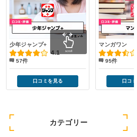
少年ジャンプ+
マンガワン
scroll
4.1
57件
95件
口コミを見る
口コミ
カテゴリー