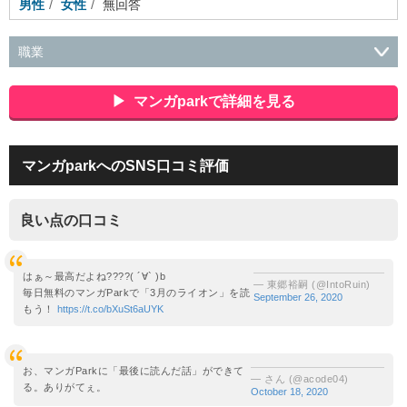
男性
女性
無回答
職業
会社役員・経営者
事務・財務・会計・経理
秘書・受付
ス
ポーツ関連
広告・マスコミ
接客・小売・流通・外食・食
マンガparkで詳細を見る
品
アミューズメント・エンターテイメント・ゲーム関連
美
容・エステ・リラクゼーション
旅行・ホテル・航空・ブライ
ダル・葬祭
メディア職
クリエイティブ・デザイン・映像・
マンガparkへのSNS口コミ評価
音響
芸能・イベント・コンパニオン
ITエンジニア（システ
ム開発・SE・インフラ）
エンジニア（機械・電気・電子・半
導体・制御）
警備・交通・建築・土木技術職
医療・福祉・
良い点の口コミ
介護
その他
教育・公務員
学生
自営業・フリーラン
ス
士業・コンサルティング
金融・商社
不動産・保険・サ
ービス
コールセンター
マーケティング・企画
製造業
はぁ～最高だよね????( ´∀` )b
— 東郷裕嗣 (@IntoRuin)
専業主婦（夫）
営業
毎日無料のマンガParkで「3月のライオン」を読
September 26, 2020
もう！
https://t.co/bXuSt6aUYK
お、マンガParkに「最後に読んだ話」ができて
— さん (@acode04)
る。ありがてぇ。
October 18, 2020