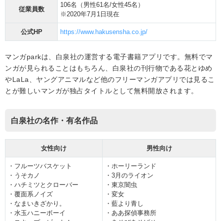
106名（男性61名/女性45名）
従業員数
※2020年7月1日現在
公式HP
https://www.hakusensha.co.jp/
マンガparkは、白泉社の運営する電子書籍アプリです。無料でマ
ンガが見られることはもちろん、白泉社の刊行物である花とゆめ
やLaLa、ヤングアニマルなど他のフリーマンガアプリでは見るこ
とが難しいマンガが独占タイトルとして無料開放されます。
白泉社の名作・有名作品
女性向け
男性向け
・フルーツバスケット
・ホーリーランド
・うそカノ
・3月のライオン
・ハチミツとクローバー
・東京闇虫
・覆面系ノイズ
・変女
・なまいきざかり。
・藍より青し
・水玉ハニーボーイ
・ああ探偵事務所