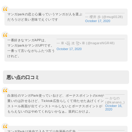
マンガparkの恋と心臓っていうマンガが人を選ぶ
— 櫻井 歩 (@mugi0128)
だろうけど良い意味でえぐいです
October 17, 2020
一番好きなマンガAPPは、
— ꕥ ꧁ 流 ꧂ ꕥ (@nagareNGR48)
マンガparkかマンガUP!です。
October 17, 2020
一番って言いながらふたつ言う
けれど。
悪い点の口コミ
白泉社のマンガPark使っているけど、ボーナスポイントのcmが
— かなの
重いのは許せるけど、Ticktok広告らしくて待たせたあげくイン
(@kanano_)
October 16,
ストール画面が出てインストールしないとボーナスポイントが
2020
もらえないのはやめてくれないかなぁ。規約にかけよ。
マンガParkは途中で入るアプリ内漫画の広告