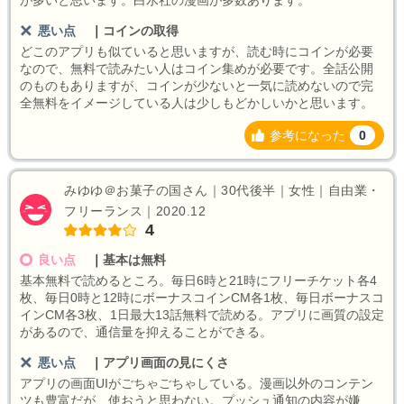
が多いと思います。白水社の漫画が多数あります。
悪い点
｜
コインの取得
どこのアプリも似ていると思いますが、読む時にコインが必要
なので、無料で読みたい人はコイン集めが必要です。全話公開
のものもありますが、コインが少ないと一気に読めないので完
全無料をイメージしている人は少しもどかしいかと思います。
参考になった
0
みゆゆ＠お菓子の国さん｜30代後半｜女性｜自由業・
フリーランス｜2020.12
4
良い点
｜
基本は無料
基本無料で読めるところ。毎日6時と21時にフリーチケット各4
枚、毎日0時と12時にボーナスコインCM各1枚、毎日ボーナスコ
インCM各3枚、1日最大13話無料で読める。アプリに画質の設定
があるので、通信量を抑えることができる。
悪い点
｜
アプリ画面の見にくさ
アプリの画面UIがごちゃごちゃしている。漫画以外のコンテン
ツも豊富だが、使おうと思わない。プッシュ通知の内容が嫌