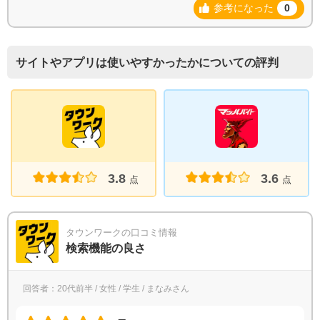
参考になった
0
サイトやアプリは使いやすかったかについての評判
3.8
3.6
点
点
タウンワークの口コミ情報
検索機能の良さ
回答者：20代前半 / 女性 / 学生 / まなみさん