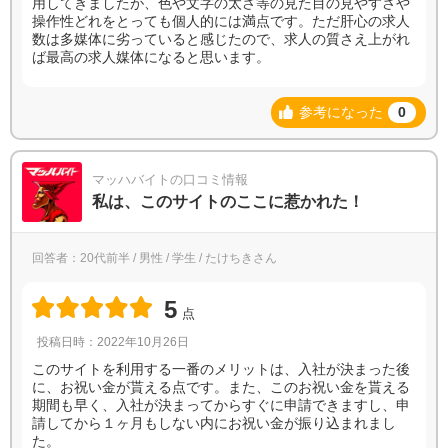
用してきましたが、色や文字の太さ等の見た目の見やすさや
操作性どれをとっても個人的には満点です。ただ肝心の求人
数は多媒体に劣っていると感じたので、求人の質さえ上がれ
ば最高の求人媒体になると思います。
参考になった
0
マッハバイトの口コミ情報
私は、このサイトのここに惹かれた！
回答者：20代前半 / 男性 / 学生 / たけちきさん
5
点
投稿日時：2022年10月26日
このサイトを利用する一番のメリットは、入社が決まった後
に、お祝い金が貰える点です。また、このお祝い金を貰える
期間も早く、入社が決まってからすぐに申請できますし、申
請してから１ヶ月もしない内にお祝い金が振り込まれまし
た。