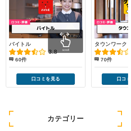
バイトル
タウンワーク
scroll
3.8
60件
70件
口コミを見る
口コミ
カテゴリー