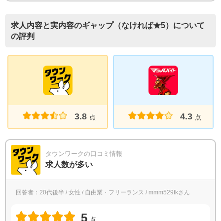
求人内容と実内容のギャップ（なければ★5）について
の評判
3.8
4.3
点
点
タウンワークの口コミ情報
求人数が多い
回答者：20代後半 / 女性 / 自由業・フリーランス / mmm529tkさん
5
点