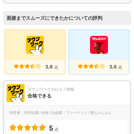
面接までスムーズにできたかについての評判
3.8
3.6
点
点
タウンワークの口コミ情報
合格できる
回答者：50代以降 / 女性 / 自由業・フリーランス / 運ちゃんさん
5
点