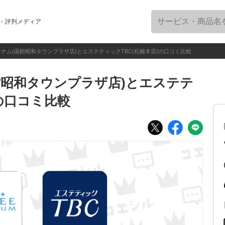
・評判メディア
ナム(函館昭和タウンプラザ店)とエステティックTBC(札幌本店)の口コミ比較
館昭和タウンプラザ店)とエステテ
)の口コミ比較