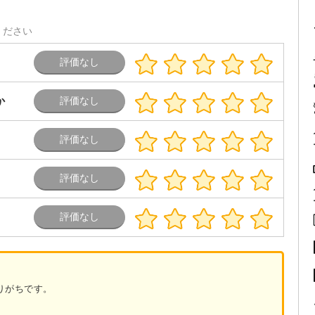
ください
か
りがちです。