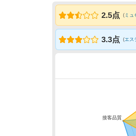
2.5点
(
ミュ
3.3点
(
エス