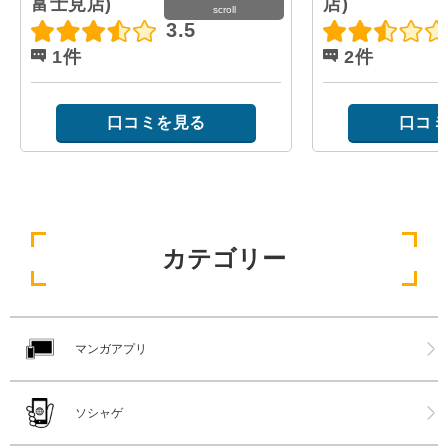
富士見店)
店)
scroll
3.5
1件
2件
口コミを見る
口コミ
カテゴリー
マンガアプリ
ソシャゲ