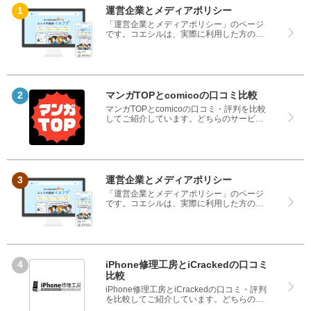
運営企業とメディアポリシー
「運営企業とメディアポリシー」のページ
です。コエシルは、実際に利用した方の口
コミや評判のみを掲載し、みんなの口コミ
をベースにランキングや評判の比較を掲載
しているサイトです。良い口コミだけでは
なく、悪い口コミもしっかり掲載している
ので、サービスや商品選びにお役立てくだ
さい。
マンガTOPとcomicoの口コミ比較
マンガTOPとcomicoの口コミ・評判を比較
してご紹介しています。どちらのサービス
も実際を利用した方の評判ですので、良い
ところと悪いところどちらも見て、マンガ
TOPとcomicoのどちらを使うのか参考にし
てください。
運営企業とメディアポリシー
「運営企業とメディアポリシー」のページ
です。コエシルは、実際に利用した方の口
コミや評判のみを掲載し、みんなの口コミ
をベースにランキングや評判の比較を掲載
しているサイトです。良い口コミだけでは
なく、悪い口コミもしっかり掲載している
ので、サービスや商品選びにお役立てくだ
さい。
iPhone修理工房とiCrackedの口コミ
比較
iPhone修理工房とiCrackedの口コミ・評判
を比較してご紹介しています。どちらのサ
ービスも実際を利用した方の評判ですの