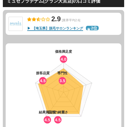
ミュゼプラチナム(グラン大宮店)の口コミ評価
2.9
[業界平均2.6]
2位
【埼玉県】脱毛サロンランキング
価格満足度
4.0
接客品質
専門性
4.5
3.5
結果満足度
店内の綺麗さ
4.5
4.5