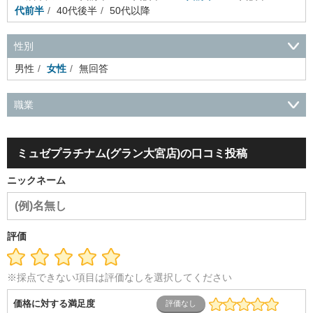
代前半
40代後半
50代以降
性別
男性
女性
無回答
職業
会社役員・経営者
事務・財務・会計・経理
秘書・受付
ス
ポーツ関連
広告・マスコミ
接客・小売・流通・外食・食
ミュゼプラチナム(グラン大宮店)の口コミ投稿
品
アミューズメント・エンターテイメント・ゲーム関連
美
容・エステ・リラクゼーション
旅行・ホテル・航空・ブライ
ニックネーム
ダル・葬祭
メディア職
クリエイティブ・デザイン・映像・
音響
芸能・イベント・コンパニオン
ITエンジニア（システ
ム開発・SE・インフラ）
エンジニア（機械・電気・電子・半
導体・制御）
警備・交通・建築・土木技術職
医療・福祉・
評価
介護
その他
教育・公務員
学生
自営業・フリーラン
ス
士業・コンサルティング
金融・商社
不動産・保険・サ
ービス
コールセンター
マーケティング・企画
製造業
※採点できない項目は評価なしを選択してください
専業主婦（夫）
営業
価格に対する満足度