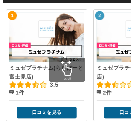
ミュゼプラチナム(ららぽーと
ミュゼプラチナ
富士見店)
店)
scroll
3.5
1件
2件
口コミを見る
口コミ