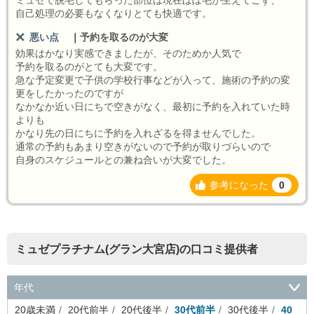
ミュゼで脱毛してもらった部位は現在ほぼ毛が生えてこず、
自己処理の必要もなくなりとても快適です。
悪い点
｜
予約を取るのが大変
効果はかなり実感できましたが、そのためか人気で
予約を取るのがとても大変です。
急な予定変更で子供の学校行事などが入って、施術の予約の変
更をしたかったのですが
なかなか近い日にちで空きがなく、最初に予約を入れていた時
よりも
かなり先の日にちに予約を入れざるを得ませんでした。
通常の予約もあまり空きがないので予約が取りづらいので
自身のスケジュールとの兼ね合いが大変でした。
参考になった
0
ミュゼプラチナム(グラン大宮店)の口コミ提供者
年代
20歳未満
20代前半
20代後半
30代前半
30代後半
40