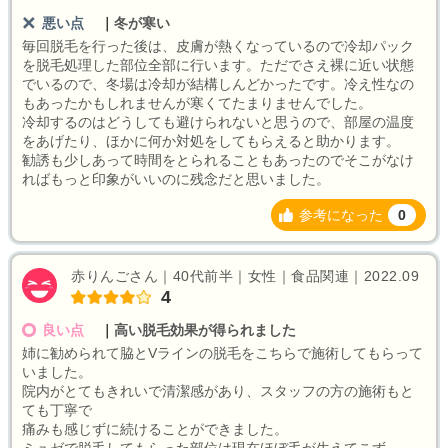
悪い点
｜
冬が寒い
毎回脱毛を行った後は、皮膚が熱くなっているので冷却パック
を脱毛処理した部位全部に行います。ただでさえ裸に近い状態
でいるので、冬場は冷却が結構しんどかったです。冷え性なの
もあったかもしれませんが寒くてたまりませんでした。
冷却するのはどうしても避けられないと思うので、部屋の温度
をあげたり、ほかに何か対処をしてもらえると助かります。
勧誘も少しあって時間をとられることもあったのでそこがなけ
ればもっと印象がいいのに残念だと思いました。
参考になった
0
赤りんごさん｜40代前半｜女性｜食品関連｜2022.09
4
良い点
｜
高い脱毛効果が得られました
姉に勧められて脇とVラインの脱毛をこちらで施術してもらって
いました。
院内がとてもきれいで清潔感があり、スタッフの方の施術もと
ても丁寧で
痛みも感じずに続けることができました。