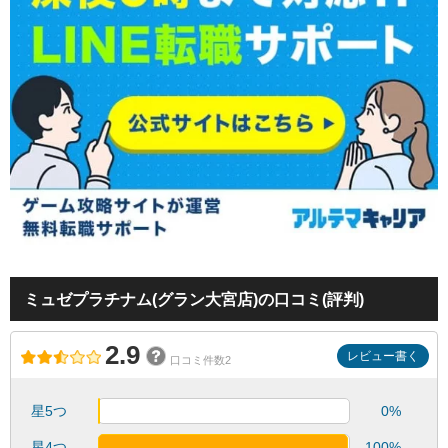
ミュゼプラチナム(グラン大宮店)の口コミ(評判)
2.9
レビュー書く
口コミ件数2
星5つ
0%
星4つ
100%