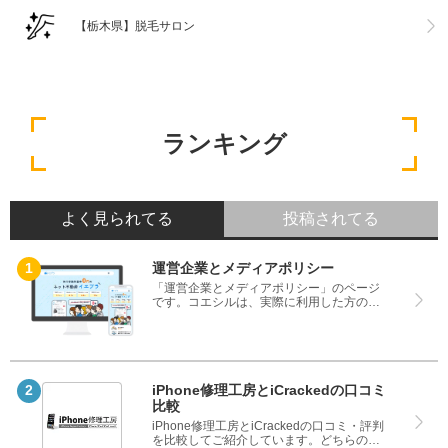
【栃木県】脱毛サロン
ランキング
よく見られてる
投稿されてる
運営企業とメディアポリシー
「運営企業とメディアポリシー」のページ
です。コエシルは、実際に利用した方の口
コミや評判のみを掲載し、みんなの口コミ
をベースにランキングや評判の比較を掲載
しているサイトです。良い口コミだけでは
なく、悪い口コミもしっかり掲載している
ので、サービスや商品選びにお役立てくだ
さい。
iPhone修理工房とiCrackedの口コミ
比較
iPhone修理工房とiCrackedの口コミ・評判
を比較してご紹介しています。どちらのサ