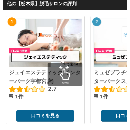
他の【栃木県】脱毛サロンの評判
ジェイエステティック(インタ
ミュゼプラチナ
ーパーク宇都宮店)
ターパークスタ
scroll
2.7
1件
1件
口コミを見る
口コミ