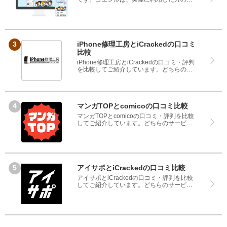
コミや評判のみを掲載し、みんなの口コミ
をベースにランキングや評判の比較を掲載
しているサイトです。良い口コミだけでは
なく、悪い口コミもしっかり掲載している
ので、サービスや商品選びにお役立てくだ
さい。
iPhone修理工房とiCrackedの口コミ
比較
iPhone修理工房とiCrackedの口コミ・評判
を比較してご紹介しています。どちらのサ
ービスも実際を利用した方の評判ですの
で、良いところと悪いところどちらも見
て、iPhone修理工房とiCrackedのどちらを
使うのか参考にしてください。
マンガTOPとcomicoの口コミ比較
マンガTOPとcomicoの口コミ・評判を比較
してご紹介しています。どちらのサービス
も実際を利用した方の評判ですので、良い
ところと悪いところどちらも見て、マンガ
TOPとcomicoのどちらを使うのか参考にし
てください。
アイサポとiCrackedの口コミ比較
アイサポとiCrackedの口コミ・評判を比較
してご紹介しています。どちらのサービス
も実際を利用した方の評判ですので、良い
ところと悪いところどちらも見て、アイサ
ポとiCrackedのどちらを使うのか参考にし
てください。