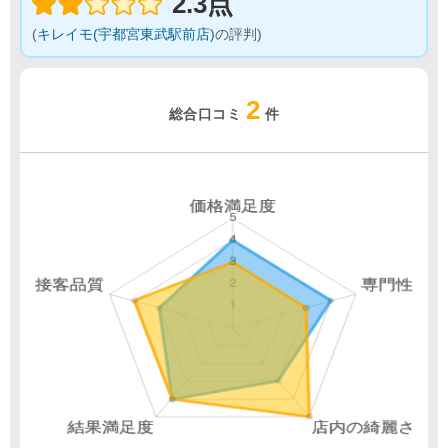
2.3点
(
キレイモ(宇都宮東武駅前店)
の評判)
2
総合口コミ
件