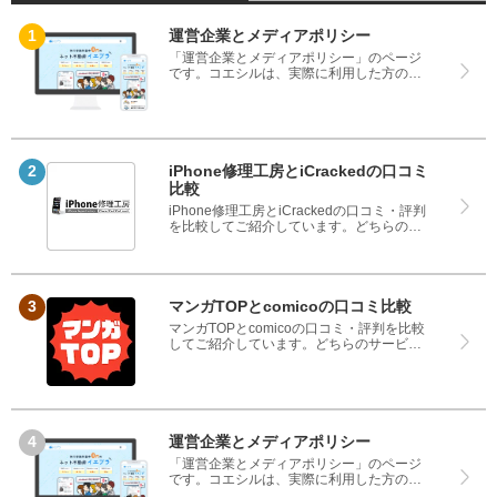
運営企業とメディアポリシー
「運営企業とメディアポリシー」のページ
です。コエシルは、実際に利用した方の口
コミや評判のみを掲載し、みんなの口コミ
をベースにランキングや評判の比較を掲載
しているサイトです。良い口コミだけでは
なく、悪い口コミもしっかり掲載している
ので、サービスや商品選びにお役立てくだ
さい。
iPhone修理工房とiCrackedの口コミ
比較
iPhone修理工房とiCrackedの口コミ・評判
を比較してご紹介しています。どちらのサ
ービスも実際を利用した方の評判ですの
で、良いところと悪いところどちらも見
て、iPhone修理工房とiCrackedのどちらを
使うのか参考にしてください。
マンガTOPとcomicoの口コミ比較
マンガTOPとcomicoの口コミ・評判を比較
してご紹介しています。どちらのサービス
も実際を利用した方の評判ですので、良い
ところと悪いところどちらも見て、マンガ
TOPとcomicoのどちらを使うのか参考にし
てください。
運営企業とメディアポリシー
「運営企業とメディアポリシー」のページ
です。コエシルは、実際に利用した方の口
コミや評判のみを掲載し、みんなの口コミ