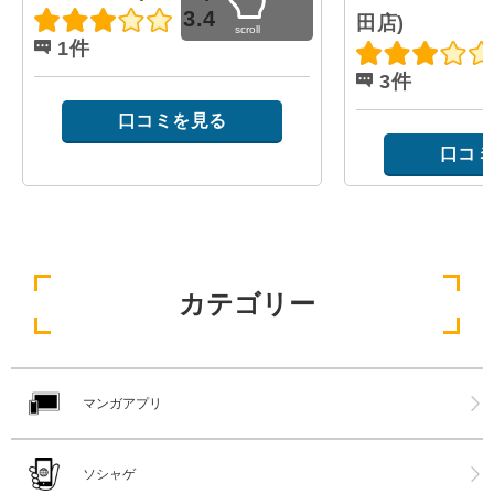
3.4
田店)
scroll
1件
3件
口コミを見る
口コミ
カテゴリー
マンガアプリ
ソシャゲ