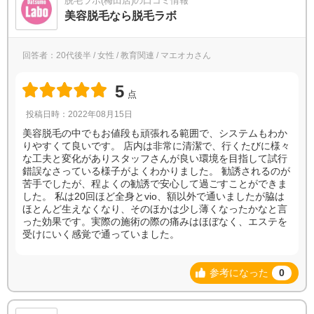
脱毛ラボ(梅田店)の口コミ情報
美容脱毛なら脱毛ラボ
回答者：20代後半 / 女性 / 教育関連 / マエオカさん
5
点
投稿日時：2022年08月15日
美容脱毛の中でもお値段も頑張れる範囲で、システムもわか
りやすくて良いです。 店内は非常に清潔で、行くたびに様々
な工夫と変化がありスタッフさんが良い環境を目指して試行
錯誤なさっている様子がよくわかりました。 勧誘されるのが
苦手でしたが、程よくの勧誘で安心して過ごすことができま
した。 私は20回ほど全身とvio、額以外で通いましたが脇は
ほとんど生えなくなり、そのほかは少し薄くなったかなと言
った効果です。実際の施術の際の痛みはほぼなく、エステを
受けにいく感覚で通っていました。
参考になった
0