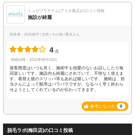
ミュゼプラチナム(アリオ鳳店)の口コミ情報
施設が綺麗
回答者：20代後半 / 女性 / その他 / 匿名さん
4
点
投稿日時：2022年08月18日
接客態度はいつも良く、施術中も他愛のないお話ししたり毎
回楽しいです。施設内も綺麗にされていて、不快なく使えま
す。着替え後のスリッパ等もあれば嬉しいです。 施術は、担
当さんによって順序はバラバラですが、なるべく早く終わら
せようとしてくれているのが伝わってきます。
参考になった
0
脱毛ラボ(梅田店)の口コミ投稿