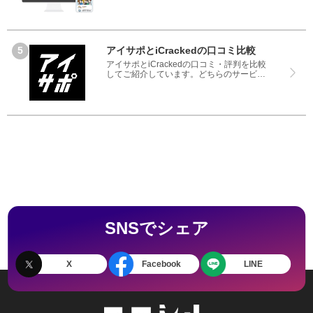
をベースにランキングや評判の比較を掲載
しているサイトです。良い口コミだけでは
なく、悪い口コミもしっかり掲載している
ので、サービスや商品選びにお役立てくだ
さい。
アイサポとiCrackedの口コミ比較
アイサポとiCrackedの口コミ・評判を比較
してご紹介しています。どちらのサービス
も実際を利用した方の評判ですので、良い
ところと悪いところどちらも見て、アイサ
ポとiCrackedのどちらを使うのか参考にし
てください。
SNSでシェア
X
Facebook
LINE