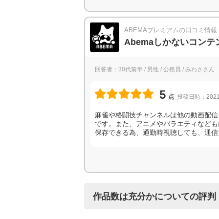
ABEMAプレミアムの口コミ情報
Abemaしかないコン
回答者：30代前半 / 男性 / 公務員 / みわささん
5
点
投稿日時：2021
麻雀や格闘技チャンネルは他の動画配信
です。また、アニメやバラエティなども
保存できる為、通勤時視聴しても、通信
作品数は充分かについての評判