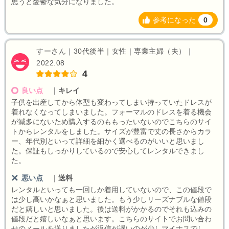
思うと憂鬱な気分になりました。
参考になった
0
すーさん｜30代後半｜女性｜専業主婦（夫）｜
2022.08
4
良い点
｜
キレイ
子供を出産してから体型も変わってしまい持っていたドレスが
着れなくなってしまいました。フォーマルのドレスを着る機会
が滅多にないため購入するのももったいないのでこちらのサイ
トからレンタルをしました。サイズが豊富で丈の長さからカラ
ー、年代別といって詳細を細かく選べるのがいいと思いまし
た。保証もしっかりしているので安心してレンタルできまし
た。
悪い点
｜
送料
レンタルといっても一回しか着用していないので、この値段で
は少し高いかなぁと思いました。もう少しリーズナブルな値段
だと嬉しいと思いました。後は送料がかかるのでそれも込みの
値段だと嬉しいなぁと思います。こちらのサイトでお問い合わ
せのメールを送りましたが返信が遅いのが少しマイナスでし