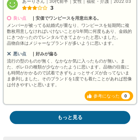
あーりさん｜30代前半｜女性｜福祉・介護｜2022.03
3
良い点
｜
安価でワンピースを用意出来る。
メンバーが被ってる結婚式が重なり、ワンピースを短期間に複
数枚用意しなければいけないことが1年間に何度もあり、金銭的
にきつかったのでレンタルできてよかったと思いました。
品物自体はメジャーなブランドが多いように思います。
悪い点
｜
好みが偏る
流行の型のものが無く、なかなか気に入ったものが無い。ま
た、ボレロの種類が少なかったように思います。品物の往復に
も時間がかかるので試着できずちょっとサイズが合ってないま
ま参列しました。そのブランドを1度でも着たことがあれば想像
は付きやすいと思います。
参考になった
0
もっと見る