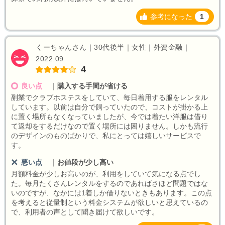
参考になった
1
くーちゃんさん｜30代後半｜女性｜外資金融｜
2022.09
4
良い点
｜
購入する手間が省ける
副業でクラブホステスをしていて、毎日着用する服をレンタル
しています。以前は自分で飼っていたので、コストが掛かる上
に置く場所もなくなっていましたが、今では着たい洋服は借り
て返却をするだけなので置く場所には困りません。しかも流行
のデザインのものばかりで、私にとっては嬉しいサービスで
す。
悪い点
｜
お値段が少し高い
月額料金が少しお高いのが、利用をしていて気になる点でし
た。毎月たくさんレンタルをするのであればさほど問題ではな
いのですが、なかには1着しか借りないときもあります。この点
を考えると従量制という料金システムが欲しいと思えているの
で、利用者の声として聞き届けて欲しいです。