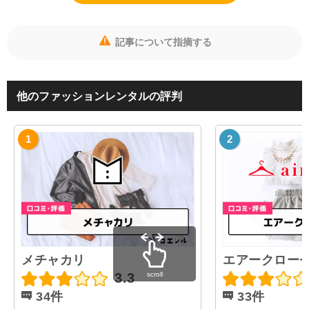
記事について指摘する
他のファッションレンタルの評判
メチャカリ
エアークロー
scroll
3.3
34件
33件