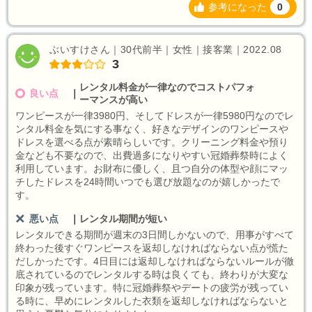
参考になった
0
ぶいすけさん｜30代前半｜女性｜接客業｜2022.08
3
レンタル料金が一律なのでコストパフォ
良い点
｜
ーマンスが高い
ワンピースが一律3980円、そしてドレスが一律5980円なのでレ
ンタル料金を気にする事なく、好きなデザインのワンピースや
ドレスを選べる点が素晴らしいです。クリーニング料金や預り
金なども不要なので、出費過多になりやすい冠婚葬祭時によく
利用しています。お財布に優しく、且つ自分の体型や顔にマッ
チしたドレスを24時間いつでも選び放題なのが嬉しかったで
す。
悪い点
｜
レンタル期間が短い
レンタルできる期間が週末の3日間しかないので、用事がすべて
終わった後すぐワンピースを返却しなければならない点が慌た
だしかったです。4日目には返却しなければならないルールが徹
底されているのでレンタルする時は良くても、終わりが大変な
印象が残っています。特に冠婚葬祭やデートの疲労が残ってい
る時に、早めにレンタルした衣類を返却しなければならないと