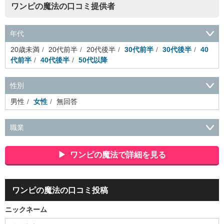
ワンピの魔法の口コミ提供者
年代
20歳未満
20代前半
20代後半
30代前半
30代後半
40
代前半
40代後半
50代以降
性別
男性
女性
無回答
職業
会社役員・経営者
事務・財務・会計・経理
秘書・受付
ス
ポーツ関連
広告・マスコミ
接客・小売・流通・外食・食
ワンピの魔法で詳細を見る
品
アミューズメント・エンターテイメント・ゲーム関連
美
容・エステ・リラクゼーション
旅行・ホテル・航空・ブライ
ダル・葬祭
メディア職
クリエイティブ・デザイン・映像・
ワンピの魔法の口コミ投稿
音響
芸能・イベント・コンパニオン
ITエンジニア（システ
ム開発・SE・インフラ）
エンジニア（機械・電気・電子・半
ニックネーム
導体・制御）
警備・交通・建築・土木技術職
医療・福祉・