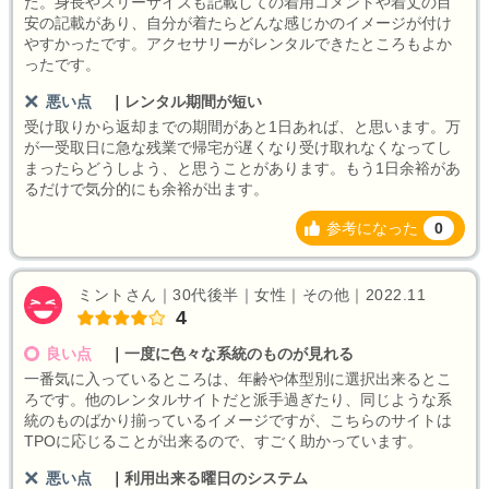
た。身長やスリーサイズも記載しての着用コメントや着丈の目
安の記載があり、自分が着たらどんな感じかのイメージが付け
やすかったです。アクセサリーがレンタルできたところもよか
ったです。
悪い点
｜
レンタル期間が短い
受け取りから返却までの期間があと1日あれば、と思います。万
が一受取日に急な残業で帰宅が遅くなり受け取れなくなってし
まったらどうしよう、と思うことがあります。もう1日余裕があ
るだけで気分的にも余裕が出ます。
参考になった
0
ミントさん｜30代後半｜女性｜その他｜2022.11
4
良い点
｜
一度に色々な系統のものが見れる
一番気に入っているところは、年齢や体型別に選択出来るとこ
ろです。他のレンタルサイトだと派手過ぎたり、同じような系
統のものばかり揃っているイメージですが、こちらのサイトは
TPOに応じることが出来るので、すごく助かっています。
悪い点
｜
利用出来る曜日のシステム