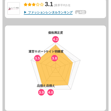
3.1
[業界平均3.0]
4位
ファッションレンタルランキング
価格満足度
4.2
運営サポート
サイト明瞭度
3.5
3.8
品揃え
品揃え
3.9
4.0