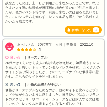
残念だったのは、土日しか利用が出来なかったことです。私は
たまたま友達の結婚式が日曜日の場合が多いので利用出来まし
たが、他のイベント等で平日利用出来ないのは困ると思いまし
た。このシステムを知らずにレンタル品を選んでから気付く人
がいたら残念です。
参考になった
1
あべしさん｜30代前半｜女性｜事務員｜2022.10
4
良い点
｜
リーズナブル
20代半ばくらいから友人の結婚式が増え始め、毎回違うドレス
を着たいと思い、ネットでレンタルドレスを検索。 たくさんの
サイトがあり悩みましたが、その中リーズナブルな価格帯に惹
かれ、こちらのサイトを利用しました。
悪い点
｜
小物の品揃えが少ない
価格がリーズナブルなためなのか、他のサイトと比べるとブラ
ンド小物が少ないように感じました。日常使いではないブラン
ドのアクセサリーやパーティーシューズなどは購入するのは難
しいので、レンタル出来るようになると嬉しいです。