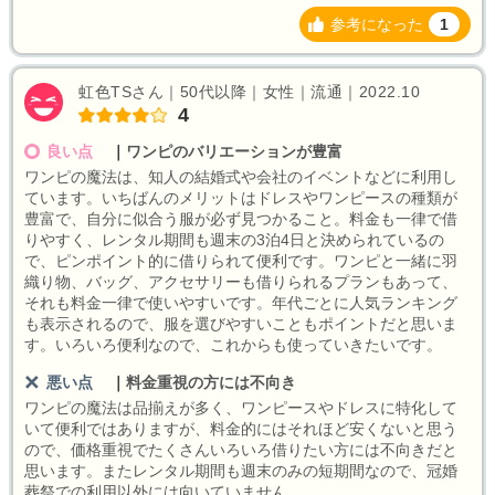
参考になった
1
虹色TSさん｜50代以降｜女性｜流通｜2022.10
4
良い点
｜
ワンピのバリエーションが豊富
ワンピの魔法は、知人の結婚式や会社のイベントなどに利用し
ています。いちばんのメリットはドレスやワンピースの種類が
豊富で、自分に似合う服が必ず見つかること。料金も一律で借
りやすく、レンタル期間も週末の3泊4日と決められているの
で、ピンポイント的に借りられて便利です。ワンピと一緒に羽
織り物、バッグ、アクセサリーも借りられるプランもあって、
それも料金一律で使いやすいです。年代ごとに人気ランキング
も表示されるので、服を選びやすいこともポイントだと思いま
す。いろいろ便利なので、これからも使っていきたいです。
悪い点
｜
料金重視の方には不向き
ワンピの魔法は品揃えが多く、ワンピースやドレスに特化して
いて便利ではありますが、料金的にはそれほど安くないと思う
ので、価格重視でたくさんいろいろ借りたい方には不向きだと
思います。またレンタル期間も週末のみの短期間なので、冠婚
葬祭での利用以外には向いていません。