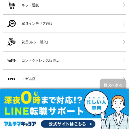
ネット通販
家具インテリア通販
花屋(ネット購入)
コンタクトレンズ販売店
メガネ店
目次へ戻る
漫画喫茶(漫喫)
水族館