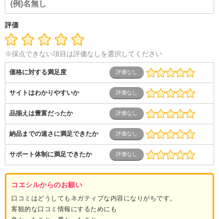
介護
その他
教育・公務員
学生
自営業・フリーラン
ス
士業・コンサルティング
金融・商社
不動産・保険・サ
ービス
コールセンター
マーケティング・企画
製造業
評価
専業主婦（夫）
営業
※採点できない項目は評価なしを選択してください
価格に対する満足度
サイトはわかりやすいか
品揃えは豊富だったか
納品までの速さに満足できたか
サポート体制に満足できたか
コエシルからのお願い
口コミはどうしてもネガティブな内容になりがちです。
客観的な口コミ情報にするためにも