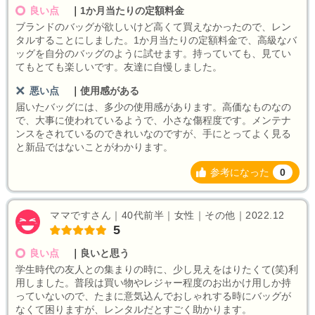
良い点
｜
1か月当たりの定額料金
ブランドのバッグが欲しいけど高くて買えなかったので、レン
タルすることにしました。1か月当たりの定額料金で、高級なバ
ッグを自分のバッグのように試せます。持っていても、見てい
てもとても楽しいです。友達に自慢しました。
悪い点
｜
使用感がある
届いたバッグには、多少の使用感があります。高価なものなの
で、大事に使われているようで、小さな傷程度です。メンテナ
ンスをされているのできれいなのですが、手にとってよく見る
と新品ではないことがわかります。
参考になった
0
ママですさん｜40代前半｜女性｜その他｜2022.12
5
良い点
｜
良いと思う
学生時代の友人との集まりの時に、少し見えをはりたくて(笑)利
用しました。普段は買い物やレジャー程度のお出かけ用しか持
っていないので、たまに意気込んでおしゃれする時にバッグが
なくて困りますが、レンタルだとすごく助かります。