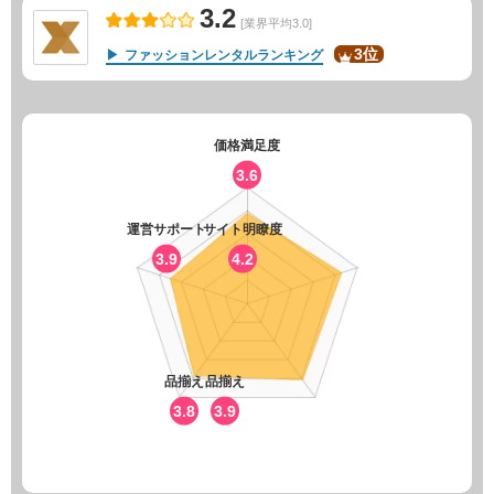
3.2
[業界平均3.0]
3位
ファッションレンタルランキング
価格満足度
3.6
運営サポート
サイト明瞭度
3.9
4.2
品揃え
品揃え
3.8
3.9