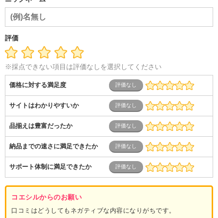
導体・制御）
警備・交通・建築・土木技術職
医療・福祉・
介護
その他
教育・公務員
学生
自営業・フリーラン
ス
士業・コンサルティング
金融・商社
不動産・保険・サ
ービス
コールセンター
マーケティング・企画
製造業
評価
専業主婦（夫）
営業
※採点できない項目は評価なしを選択してください
価格に対する満足度
サイトはわかりやすいか
品揃えは豊富だったか
納品までの速さに満足できたか
サポート体制に満足できたか
コエシルからのお願い
口コミはどうしてもネガティブな内容になりがちです。