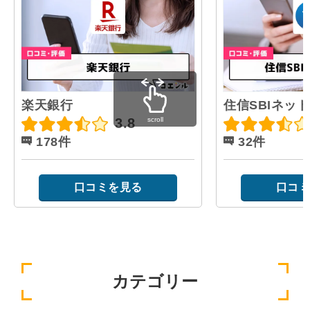
楽天銀行
住信SBIネッ
scroll
3.8
178件
32件
口コミを見る
口コミ
カテゴリー