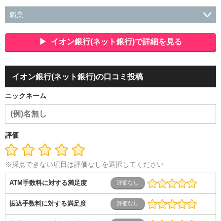
職業
会社役員・経営者
事務・財務・会計・経理
秘書・受付
ス
ポーツ関連
広告・マスコミ
接客・小売・流通・外食・食
イオン銀行(ネット銀行)で詳細を見る
品
アミューズメント・エンターテイメント・ゲーム関連
美
容・エステ・リラクゼーション
旅行・ホテル・航空・ブライ
ダル・葬祭
メディア職
クリエイティブ・デザイン・映像・
イオン銀行(ネット銀行)の口コミ投稿
音響
芸能・イベント・コンパニオン
ITエンジニア（システ
ム開発・SE・インフラ）
エンジニア（機械・電気・電子・半
ニックネーム
導体・制御）
警備・交通・建築・土木技術職
医療・福祉・
介護
その他
教育・公務員
学生
自営業・フリーラン
ス
士業・コンサルティング
金融・商社
不動産・保険・サ
ービス
コールセンター
マーケティング・企画
製造業
評価
専業主婦（夫）
営業
※採点できない項目は評価なしを選択してください
ATM手数料に対する満足度
振込手数料に対する満足度