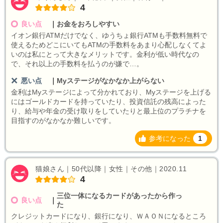
4
良い点
｜
お金をおろしやすい
イオン銀行ATMだけでなく、ゆうちょ銀行ATMも手数料無料で
使えるためどこにいてもATMの手数料をあまり心配しなくてよ
いのは私にとって大きなメリットです。金利が低い時代なの
で、それ以上の手数料を払うのが嫌で…。
悪い点
｜
Myステージがなかなか上がらない
金利はMyステージによって分かれており、Myステージを上げる
にはゴールドカードを持っていたり、投資信託の残高によった
り、給与や年金の受け取りをしていたりと最上位のプラチナを
目指すのがなかなか難しいです。
参考になった
1
猫娘さん｜50代以降｜女性｜その他｜2020.11
4
三位一体になるカードがあったから作っ
良い点
｜
た
クレジットカードになり、銀行になり、ＷＡＯＮになるところ