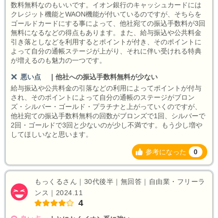
数料無料なのもいいです。イオン銀行のキャッシュカードには
クレジット機能とWAON機能が付いているのですが、そちらを
ゴールドカードにする事によって、他社宛ての振込手数料が3回
無料になるなどの得点もあります。また、給与振込や公共料金
引き落としなどを利用するとポイントが付き、そのポイントに
よって自分の通帳ステージが上がり、それに伴い受けれる特典
が増えるのも魅力の一つです。
悪い点
｜
他社への振込手数料無料が少ない
給与振込や公共料金の引落などの利用によってポイントが付与
され、そのポイントによって自分の通帳のステージがブロン
ズ・シルバー・ゴールド・プラチナと上がっていくのですが、
他社宛ての振込手数料無料の回数がブロンズで1回、シルバーで
2回・ゴールドで3回と少ないのが少し不満です。もう少し増や
してほしいなと思います。
参考になった
0
もっくるさん｜30代後半｜無回答｜自由業・フリーラ
ンス｜2024.11
4