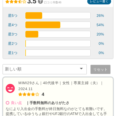
3.5
レビュー書く
口コミ件数46
星5つ
26%
星4つ
54%
星3つ
20%
星2つ
0%
星1つ
0%
リセット
MIMI29さん｜40代後半｜女性｜専業主婦（夫）｜
2024.11
4
良い点
｜
手数料無料のありがたさ
なにより入出金の手数料が終日無料なのがとても有難いです。
提携しているゆうちょ銀行やUFJ銀行のATMで入出金しても手