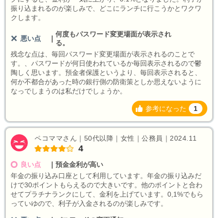
振り込まれるのが楽しみで、どこにランチに行こうかとワクワ
クします。
何度もパスワード変更場面が表示され
悪い点
｜
る。
残念な点は、毎回パスワード変更場面が表示されるのことで
す。、パスワードが何日使われているか毎回表示されるので鬱
陶しく思います。預金者保護というより、毎回表示されると、
何か不都合があった時の銀行側の防衛策としか思えないように
なっでしまうのは私だけでしょうか。
参考になった
1
ペコママさん｜50代以降｜女性｜公務員｜2024.11
4
良い点
｜
預金金利が高い
年金の振り込み口座として利用しています。年金の振り込みだ
けで30ポイントもらえるので大きいです。他のポイントと合わ
せてプラチナランクにして、金利を上げています。0,1%でもら
っていゆので、利子が入金されるのが楽しみです。