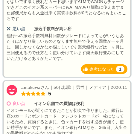
がよいです凄く便利なカード思いますATMでWAONもチャージ
できどこのイオン系スーパーにもATMがあり簡単に使えますま
た郵便局からも入金出来て実質手数料が0円となるのもよいとこ
ろです
悪い点
｜
振込手数料が高い所
他行への振込手数料無料回数がグレードによってちがいうちあ
たりはかなり厳しいものとなります無料で使える回数が一ヶ月
に一回しかなくなかなか悩ましいです楽天銀行などは一ヶ月に
三回使えるので仕方なく使い分けています楽天銀行並みにして
いただけるとありがたいです。
参考になった
1
amakuwaさん｜50代以降｜男性｜メディア｜2020.11
5
良い点
｜
イオン店舗での買物は便利
イオンモールが近くにできたことが切欠で作りました。銀行口
座のカードとポントカード・クレジットカードが一枚になって
いるため、買物するときに、色々カードを出す必要が無く、使
い勝手が良いです。また、イオン銀行ATMなら、365日、入出金
の手数料がかからないのも魅力です。