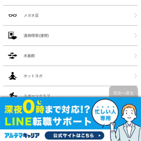
メガネ店
漫画喫茶(漫喫)
水族館
ホットヨガ
目次へ戻る
スポーツクラブ
都内サウナ
全国サウナ