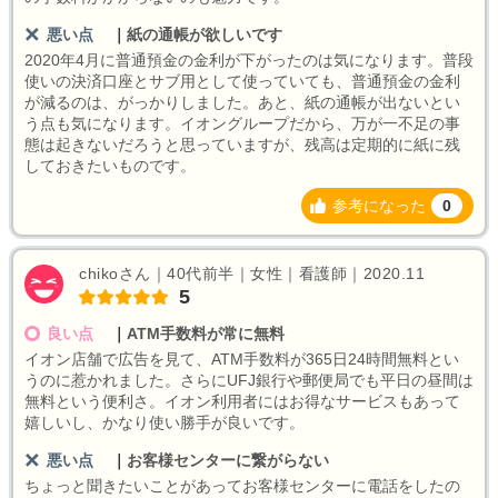
悪い点
｜
紙の通帳が欲しいです
2020年4月に普通預金の金利が下がったのは気になります。普段
使いの決済口座とサブ用として使っていても、普通預金の金利
が減るのは、がっかりしました。あと、紙の通帳が出ないとい
う点も気になります。イオングループだから、万が一不足の事
態は起きないだろうと思っていますが、残高は定期的に紙に残
しておきたいものです。
参考になった
0
chikoさん｜40代前半｜女性｜看護師｜2020.11
5
良い点
｜
ATM手数料が常に無料
イオン店舗で広告を見て、ATM手数料が365日24時間無料とい
うのに惹かれました。さらにUFJ銀行や郵便局でも平日の昼間は
無料という便利さ。イオン利用者にはお得なサービスもあって
嬉しいし、かなり使い勝手が良いです。
悪い点
｜
お客様センターに繋がらない
ちょっと聞きたいことがあってお客様センターに電話をしたの