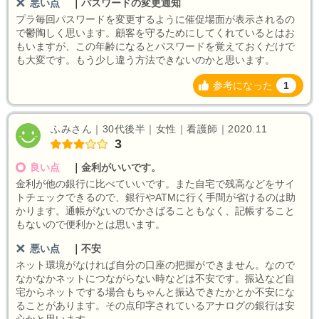
悪い点
｜
パスワードの変更通知
プラ毎回パスワードを変更するように催促場面が表示されるの
で鬱陶しく思います。顧客を守るためにしてくれているとはお
もいますが、この年齢になるとパスワードを覚えておくだけで
も大変です。もう少し違う方法できないのかと思います。
参考になった
1
ふみさん｜30代後半｜女性｜看護師｜2020.11
3
良い点
｜
金利がいいです。
金利が他の銀行に比べていいです。また自宅で残高などをサイ
トチェックできるので、銀行やATMに行く手間が省けるのは助
かります。通帳がないのでかさばることもなく、記帳すること
もないので便利かとは思います。
悪い点
｜
不安
ネット環境がなければ自分の口座の把握ができません。なので
なかなかネットにつながらない時などは不安です。振込など自
宅からネットでする場合もちゃんと振込できたかとか不安にな
ることがあります。その点印字されているアナログの銀行は安