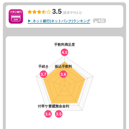
3.5
[業界平均3.2]
4位
ネット銀行(ネットバンク)ランキング
手数料満足度
4.0
手続き
振込手数料
3.7
3.6
付帯サービス
普通預金金利
3.6
3.5