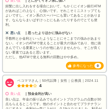
良い点
｜
とにかくイオン系に強い
頻繁に出し入れをする場合において、ちかくにイオン銀行ATM
があればこの上なく、心強いです。それこそミニストップても
よいですし、イオン系のスーパーにも置いてあることがありま
す。なんならまいばすけっとにもあったりするのでとても便
利。
悪い点
｜
思ったよりほかに強みがない
手数料とか金利といったようなことにそこまでの強みがあまり
ない。イオンのATMで使えることが最大の強みであり、他に抜
きんでている要素というのが他にありませんから、そこが良く
ない要素ではあると思います。
ただし、他ATMで使える無料の回数はやや多め。
参考になった
0
ベコママさん｜50代以降｜女性｜公務員｜2024.11
4
良い点
｜
預金金利が高い
良い点は、年金の振り込みでもポイントプログラムの点数が30
点もらえるところです。他のポイントと合わせてプラチナラン
クにすると、金利が一気に上がり、0.1%となりました。利子が