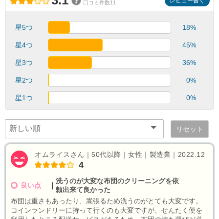
3.1
レビュー書く
口コミ件数11
星5つ
18%
星4つ
45%
星3つ
36%
星2つ
0%
星1つ
0%
リセット
オムライスさん｜50代以降｜女性｜製造業｜2022.12
4
洗うのが大変な布団のクリーニングを依
良い点
｜
頼出来て良かった
布団は重さもあったり、嵩張るため洗うのがとても大変です。
コインランドリーに持って行くのも大変ですが、せんたく便を