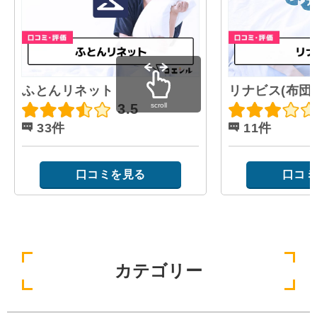
ふとんリネット
リナビス(布団)
scroll
3.5
33件
11件
口コミを見る
口コミ
カテゴリー