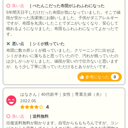
良い点
｜
ぺたんこだった布団がふわふわになった
5年間天日干しだけだった布団が気になっていました。そこで値
段が安かった洗濯便にお願いしました。子供がダニアレルギー
ですが、布団を丸洗いしたことでダニがいなくなり、安心して
眠れるようになりました。布団もふわふわになってよかったで
す。
悪い点
｜
シミが残っていた
布団に数カ所シミが残っていました。クリーニングに出せば、
シミがきれいに落ちると思っていたので、汚れが残っていたの
は少しがっかりしました。値段が安いので仕方ないと思います
が、もう少し丁寧に洗っていただけるとありがたいです。
参考になった
0
はなさん｜40代前半｜女性｜専業主婦（夫）｜
2022.05
4
良い点
｜
送料無料
往復送料無料が助かります。自宅からももちろんですが、コン