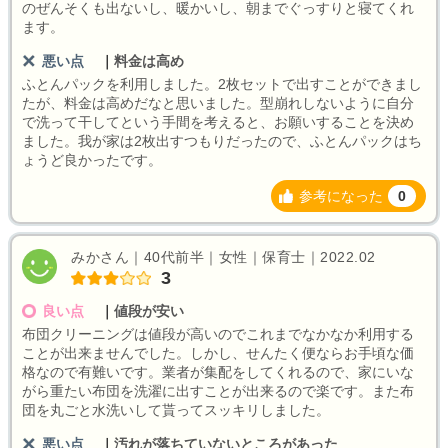
のぜんそくも出ないし、暖かいし、朝までぐっすりと寝てくれ
ます。
悪い点
｜
料金は高め
ふとんパックを利用しました。2枚セットで出すことができまし
たが、料金は高めだなと思いました。型崩れしないように自分
で洗って干してという手間を考えると、お願いすることを決め
ました。我が家は2枚出すつもりだったので、ふとんパックはち
ょうど良かったです。
参考になった
0
みかさん｜40代前半｜女性｜保育士｜2022.02
3
良い点
｜
値段が安い
布団クリーニングは値段が高いのでこれまでなかなか利用する
ことが出来ませんでした。しかし、せんたく便ならお手頃な価
格なので有難いです。業者が集配をしてくれるので、家にいな
がら重たい布団を洗濯に出すことが出来るので楽です。また布
団を丸ごと水洗いして貰ってスッキリしました。
悪い点
｜
汚れが落ちていないところがあった