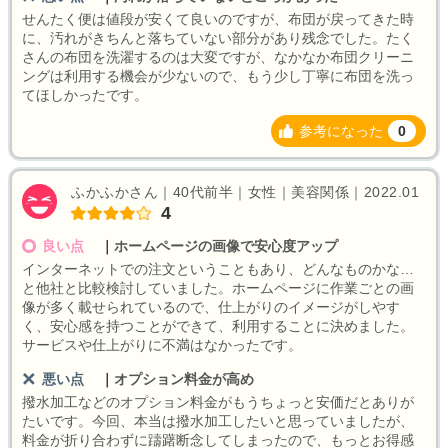
せんたく便は値段が安くて良いのですが、布団が戻ってきた時
に、汚れがきちんと落ちていない部分があり残念でした。たく
さんの布団を洗濯するのは大変ですが、なかなか布団クリーニ
ングは利用する機会が少ないので、もう少し丁寧に布団を洗っ
てほしかったです。
参考になった
0
ふかふかさん｜40代前半｜女性｜美容関係｜2022.01
4
良い点
｜
ホームページの画像で安心度アップ
インターネットでの注文ということもあり、どんなものかな…
と他社と比較検討していました。ホームページに作業ごとの画
像が多く載せられているので、仕上がりのイメージがしやす
く、安心感を持つことができて、利用することに決めました。
サービスや仕上がりに不満はなかったです。
悪い点
｜
オプション料金が高め
撥水加工などのオプション料金がもうちょっと安価だとありが
たいです。今回、本当は撥水加工したいと思っていましたが、
料金が折り合わずに躊躇断念してしまったので、もっとお得感