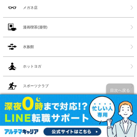
メガネ店
漫画喫茶(漫喫)
水族館
ホットヨガ
スポーツクラブ
目次へ戻る
都内サウナ
全国サウナ