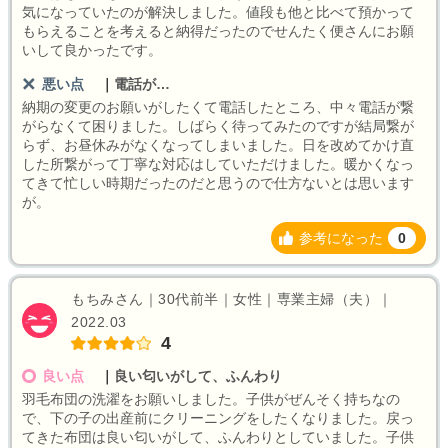
気になっていたのが解決しました。値段も他と比べて預かって
もらえることを考えると納得だったのでせんたく便さんにお願
いして良かったです。
悪い点
｜
電話が…
納期の変更のお願いがしたくて電話したところ、中々電話が繋
がらなくて困りました。しばらく待ってみたのですが結局繋が
らず、お昼休みがなくなってしまいました。日を改めてかけ直
した所繋がって丁寧な対応はしていただけました。暖かくなっ
てきて忙しい時期だったのだと思うので仕方ないとは思います
が。
参考になった
0
もちみさん｜30代前半｜女性｜専業主婦（夫）｜
2022.03
4
良い点
｜
良い匂いがして、ふんわり
羽毛布団の洗濯をお願いしました。子供がぜんそく持ちなの
で、下の子の出産前にクリーニングをしたくなりました。戻っ
てきた布団は良い匂いがして、ふんわりとしていました。子供