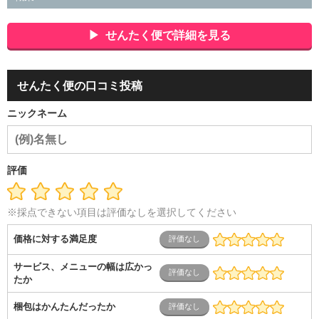
会社役員・経営者
事務・財務・会計・経理
秘書・受付
ス
ポーツ関連
広告・マスコミ
接客・小売・流通・外食・食
せんたく便で詳細を見る
品
アミューズメント・エンターテイメント・ゲーム関連
美
容・エステ・リラクゼーション
旅行・ホテル・航空・ブライ
ダル・葬祭
メディア職
クリエイティブ・デザイン・映像・
せんたく便の口コミ投稿
音響
芸能・イベント・コンパニオン
ITエンジニア（システ
ム開発・SE・インフラ）
エンジニア（機械・電気・電子・半
ニックネーム
導体・制御）
警備・交通・建築・土木技術職
医療・福祉・
介護
その他
教育・公務員
学生
自営業・フリーラン
ス
士業・コンサルティング
金融・商社
不動産・保険・サ
ービス
コールセンター
マーケティング・企画
製造業
評価
専業主婦（夫）
営業
※採点できない項目は評価なしを選択してください
価格に対する満足度
サービス、メニューの幅は広かっ
たか
梱包はかんたんだったか