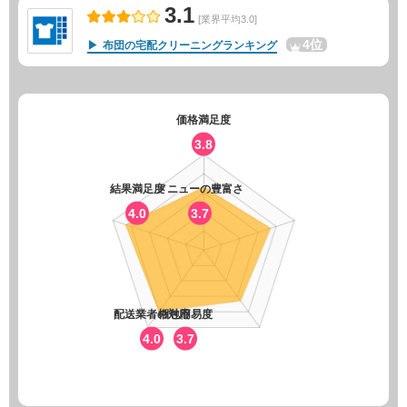
3.1
[業界平均3.0]
4位
布団の宅配クリーニングランキング
価格満足度
3.8
結果満足度
メニューの豊富さ
4.0
3.7
配送業者の対応
梱包簡易度
4.0
3.7