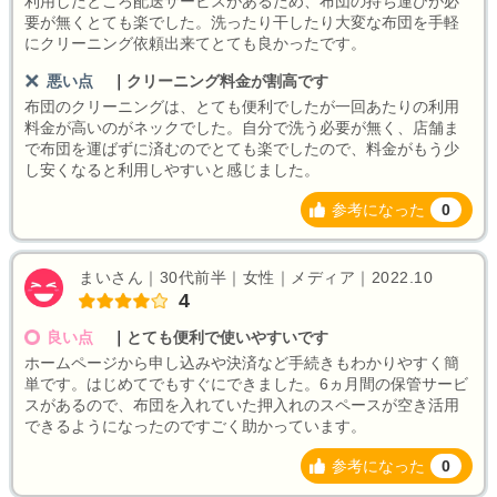
利用したところ配送サービスがあるため、布団の持ち運びが必
要が無くとても楽でした。洗ったり干したり大変な布団を手軽
にクリーニング依頼出来てとても良かったです。
悪い点
｜
クリーニング料金が割高です
布団のクリーニングは、とても便利でしたが一回あたりの利用
料金が高いのがネックでした。自分で洗う必要が無く、店舗ま
で布団を運ばずに済むのでとても楽でしたので、料金がもう少
し安くなると利用しやすいと感じました。
参考になった
0
まいさん｜30代前半｜女性｜メディア｜2022.10
4
良い点
｜
とても便利で使いやすいです
ホームページから申し込みや決済など手続きもわかりやすく簡
単です。はじめてでもすぐにできました。6ヵ月間の保管サービ
スがあるので、布団を入れていた押入れのスペースが空き活用
できるようになったのですごく助かっています。
参考になった
0