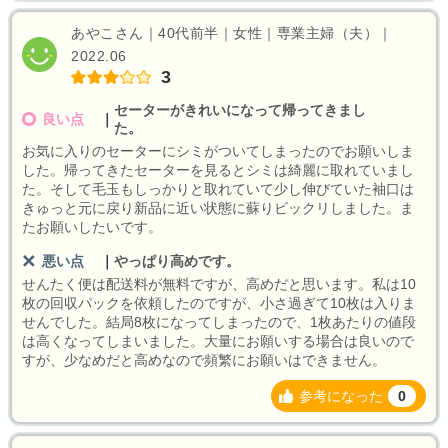
あやこさん｜40代前半｜女性｜専業主婦（夫）｜
2022.06
3
セーターがきれいになって帰ってきまし
良い点
｜
た。
お気に入りのセーターにシミがついてしまったのでお願いしま
した。帰ってきたセーターを見るとシミは綺麗に取れていまし
た。そして毛玉もしっかりと取れていて少し伸びていた袖口は
きゅっと元に戻り新品に近い状態に蘇りビックリしました。ま
たお願いしたいです。
悪い点
｜
やっぱり高めです。
せんたく便は配送料が無料ですが、高めだと思います。私は10
枚の回収パックを依頼したのですが、小さ過ぎて10枚は入りま
せんでした。結局8枚になってしまったので、1枚あたりの値段
は高くなってしまいました。大量にお願いする場合は良いので
すが、少なめだと高めなので頻繁にお願いはできません。
参考になった
0