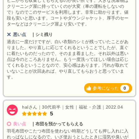
ビニからも収集してもらえるのが良い所です。大きな洗濯物は
クリーニング屋に持っていくのが大変（車の運転をしないの
で）なのでこのサービスを利用します。非常に助かります。値
段も安いと思います。コートやダウンジャケット、厚手のセー
ターなどはクリーニング屋より安いです。
悪い点
｜
シミ残り
過去に一度だけですが、白い衣類のシミが残っていたことがあ
りました。やり直しに応じてくれるということでしたが、直ぐ
に着たいものだったので、そのまま着ました。それ以外は悪い
点は今のところありません。もう一度洗ってほしい場合は応じ
てくれるということなので、安心感はあります。汚れが取れて
いないことが次回あれば、やり直してもらおうと思っていま
す。
参考になった
0
halさん｜30代前半｜女性｜福祉・介護｜2022.04
5
良い点
｜
布団を預かってもらえる
羽毛布団やこたつ布団を使わない時期どうしても押し入れに入
れっぱなしになるので、いざ使おうとしたときに湿気や臭いが