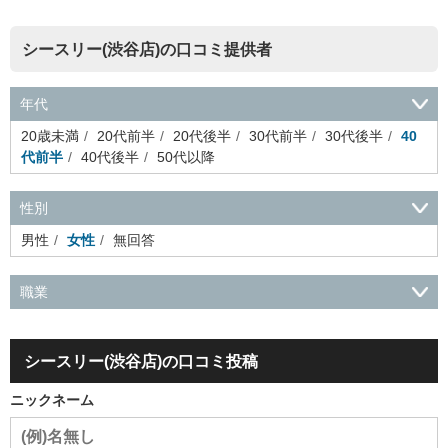
シースリー(渋谷店)の口コミ提供者
年代
20歳未満
20代前半
20代後半
30代前半
30代後半
40
代前半
40代後半
50代以降
性別
男性
女性
無回答
職業
会社役員・経営者
事務・財務・会計・経理
秘書・受付
ス
ポーツ関連
広告・マスコミ
接客・小売・流通・外食・食
シースリー(渋谷店)の口コミ投稿
品
アミューズメント・エンターテイメント・ゲーム関連
美
容・エステ・リラクゼーション
旅行・ホテル・航空・ブライ
ニックネーム
ダル・葬祭
メディア職
クリエイティブ・デザイン・映像・
音響
芸能・イベント・コンパニオン
ITエンジニア（システ