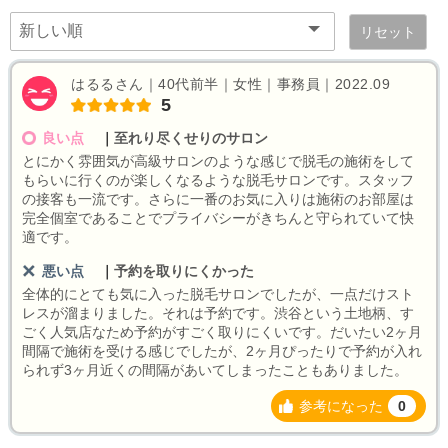
リセット
はるるさん｜40代前半｜女性｜事務員｜2022.09
5
良い点
｜
至れり尽くせりのサロン
とにかく雰囲気が高級サロンのような感じで脱毛の施術をして
もらいに行くのが楽しくなるような脱毛サロンです。スタッフ
の接客も一流です。さらに一番のお気に入りは施術のお部屋は
完全個室であることでプライバシーがきちんと守られていて快
適です。
悪い点
｜
予約を取りにくかった
全体的にとても気に入った脱毛サロンでしたが、一点だけスト
レスが溜まりました。それは予約です。渋谷という土地柄、す
ごく人気店なため予約がすごく取りにくいです。だいたい2ヶ月
間隔で施術を受ける感じでしたが、2ヶ月ぴったりで予約が入れ
られず3ヶ月近くの間隔があいてしまったこともありました。
参考になった
0