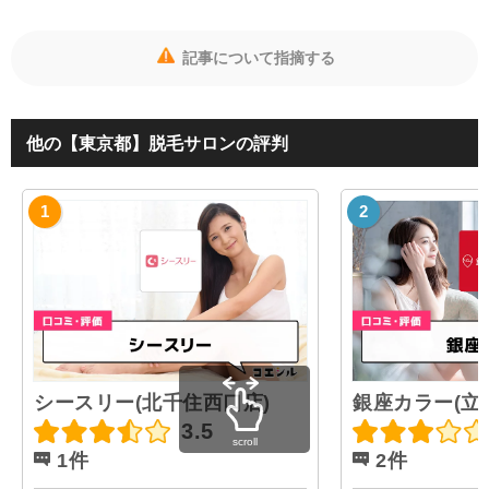
記事について指摘する
他の【東京都】脱毛サロンの評判
シースリー(北千住西口店)
銀座カラー(立
3.5
scroll
1件
2件