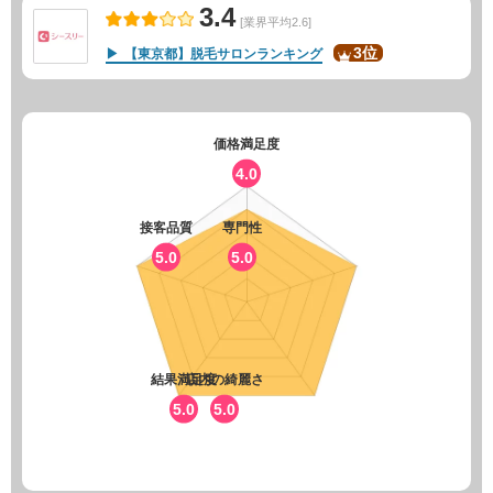
3.4
[業界平均2.6]
3位
【東京都】脱毛サロンランキング
価格満足度
4.0
接客品質
専門性
5.0
5.0
結果満足度
店内の綺麗さ
5.0
5.0