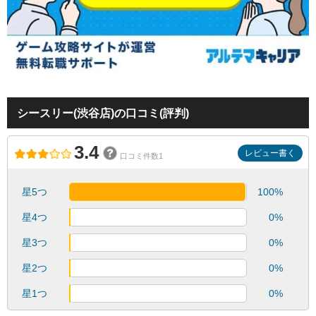
シースリー(渋谷店)の口コミ(評判)
3.4
レビュー書く
口コミ件数1
星5つ
100%
星4つ
0%
星3つ
0%
星2つ
0%
星1つ
0%