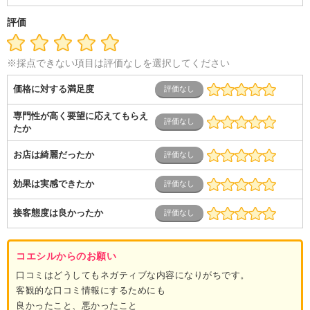
ム開発・SE・インフラ）
エンジニア（機械・電気・電子・半
導体・制御）
警備・交通・建築・土木技術職
医療・福祉・
評価
介護
その他
教育・公務員
学生
自営業・フリーラン
ス
士業・コンサルティング
金融・商社
不動産・保険・サ
ービス
コールセンター
マーケティング・企画
製造業
※採点できない項目は評価なしを選択してください
専業主婦（夫）
営業
価格に対する満足度
専門性が高く要望に応えてもらえ
たか
お店は綺麗だったか
効果は実感できたか
接客態度は良かったか
コエシルからのお願い
口コミはどうしてもネガティブな内容になりがちです。
客観的な口コミ情報にするためにも
良かったこと、悪かったこと