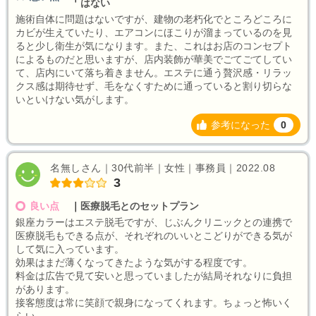
はない
施術自体に問題はないですが、建物の老朽化でところどころに
カビが生えていたり、エアコンにほこりが溜まっているのを見
ると少し衛生が気になります。また、これはお店のコンセプト
によるものだと思いますが、店内装飾が華美でごてごてしてい
て、店内にいて落ち着きません。エステに通う贅沢感・リラッ
クス感は期待せず、毛をなくすために通っていると割り切らな
いといけない気がします。
参考になった
0
名無しさん｜30代前半｜女性｜事務員｜2022.08
3
良い点
｜
医療脱毛とのセットプラン
銀座カラーはエステ脱毛ですが、じぶんクリニックとの連携で
医療脱毛もできる点が、それぞれのいいとこどりができる気が
して気に入っています。
効果はまだ薄くなってきたような気がする程度です。
料金は広告で見て安いと思っていましたが結局それなりに負担
があります。
接客態度は常に笑顔で親身になってくれます。ちょっと怖いく