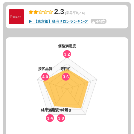
2.3
[業界平均2.6]
44位
【東京都】脱毛サロンランキング
価格満足度
3.2
接客品質
専門性
4.0
3.6
結果満足度
店内の綺麗さ
3.4
3.8