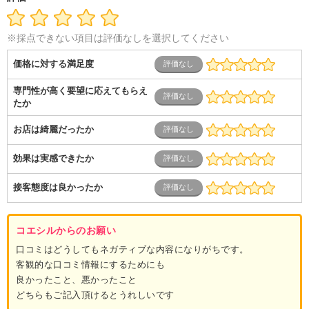
介護
その他
教育・公務員
学生
自営業・フリーラン
ス
士業・コンサルティング
金融・商社
不動産・保険・サ
ービス
コールセンター
マーケティング・企画
製造業
※採点できない項目は評価なしを選択してください
専業主婦（夫）
営業
価格に対する満足度
専門性が高く要望に応えてもらえ
たか
お店は綺麗だったか
効果は実感できたか
接客態度は良かったか
コエシルからのお願い
口コミはどうしてもネガティブな内容になりがちです。
客観的な口コミ情報にするためにも
良かったこと、悪かったこと
どちらもご記入頂けるとうれしいです