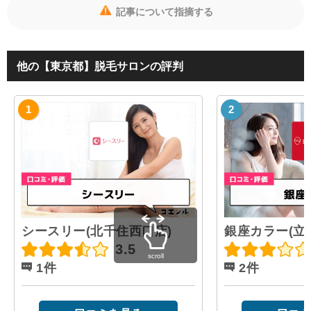
記事について指摘する
他の【東京都】脱毛サロンの評判
シースリー(北千住西口店)
銀座カラー(立
3.5
scroll
1件
2件