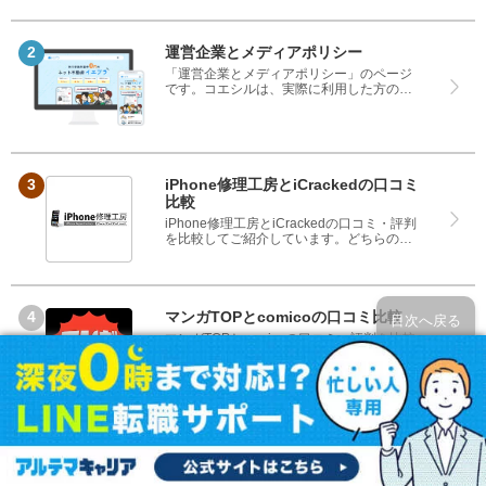
しているサイトです。良い口コミだけでは
なく、悪い口コミもしっかり掲載している
ので、サービスや商品選びにお役立てくだ
さい。
運営企業とメディアポリシー
「運営企業とメディアポリシー」のページ
です。コエシルは、実際に利用した方の口
コミや評判のみを掲載し、みんなの口コミ
をベースにランキングや評判の比較を掲載
しているサイトです。良い口コミだけでは
なく、悪い口コミもしっかり掲載している
ので、サービスや商品選びにお役立てくだ
さい。
iPhone修理工房とiCrackedの口コミ
比較
iPhone修理工房とiCrackedの口コミ・評判
を比較してご紹介しています。どちらのサ
ービスも実際を利用した方の評判ですの
で、良いところと悪いところどちらも見
て、iPhone修理工房とiCrackedのどちらを
使うのか参考にしてください。
マンガTOPとcomicoの口コミ比較
目次へ戻る
マンガTOPとcomicoの口コミ・評判を比較
してご紹介しています。どちらのサービス
も実際を利用した方の評判ですので、良い
ところと悪いところどちらも見て、マンガ
TOPとcomicoのどちらを使うのか参考にし
てください。
アイサポとiCrackedの口コミ比較
アイサポとiCrackedの口コミ・評判を比較
してご紹介しています。どちらのサービス