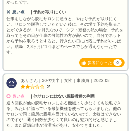
かったです。
悪い点
｜
予約が取りにくい
仕事をしながら脱毛サロンに通うと、やはり予約が取りにく
い。サロンで脱毛していただいた後に、その場で予約を取るこ
とができるが、1ヶ月先なので、シフト勤務の私の場合、予約を
取ってもその日が仕事の可能性の方が高いので、自分でネット
から予約を取ろうとすると、行きたい日には既に予約がいっぱ
い。結局、2,3ヶ月に1回ほどのペースでしか通えなかったで
す。
参考になった
0
ありさん｜30代後半｜女性｜事務員｜2022.08
2
良い点
｜
他サロンにはない最新機種の利用
通う回数が他の脱毛サロンにある機械より少なくても脱毛でき
る、みたいに謳っている最新機種を使ってもらいました。他の
サロンで同じ箇所の脱毛を受けていないので、比較はできない
のですが、通う回数が少なくて良いのは魅力的だと感じまし
た。また店舗自体が清潔感があり、安心できました。