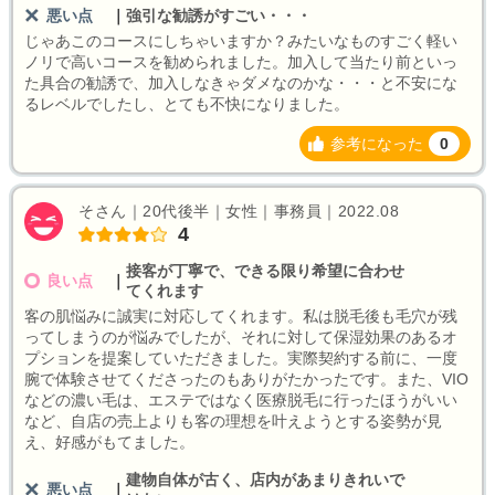
悪い点
｜
強引な勧誘がすごい・・・
じゃあこのコースにしちゃいますか？みたいなものすごく軽い
ノリで高いコースを勧められました。加入して当たり前といっ
た具合の勧誘で、加入しなきゃダメなのかな・・・と不安にな
るレベルでしたし、とても不快になりました。
参考になった
0
そさん｜20代後半｜女性｜事務員｜2022.08
4
接客が丁寧で、できる限り希望に合わせ
良い点
｜
てくれます
客の肌悩みに誠実に対応してくれます。私は脱毛後も毛穴が残
ってしまうのが悩みでしたが、それに対して保湿効果のあるオ
プションを提案していただきました。実際契約する前に、一度
腕で体験させてくださったのもありがたかったです。また、VIO
などの濃い毛は、エステではなく医療脱毛に行ったほうがいい
など、自店の売上よりも客の理想を叶えようとする姿勢が見
え、好感がもてました。
建物自体が古く、店内があまりきれいで
悪い点
｜