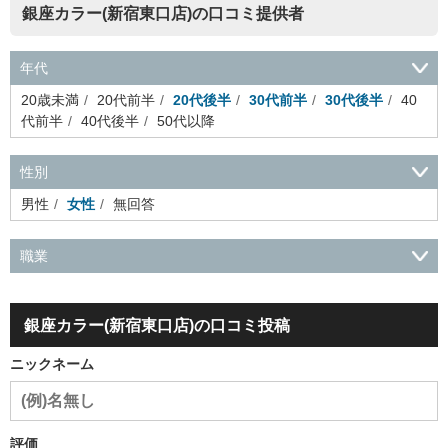
銀座カラー(新宿東口店)の口コミ提供者
年代
20歳未満
20代前半
20代後半
30代前半
30代後半
40
代前半
40代後半
50代以降
性別
男性
女性
無回答
職業
会社役員・経営者
事務・財務・会計・経理
秘書・受付
ス
ポーツ関連
広告・マスコミ
接客・小売・流通・外食・食
銀座カラー(新宿東口店)の口コミ投稿
品
アミューズメント・エンターテイメント・ゲーム関連
美
容・エステ・リラクゼーション
旅行・ホテル・航空・ブライ
ニックネーム
ダル・葬祭
メディア職
クリエイティブ・デザイン・映像・
音響
芸能・イベント・コンパニオン
ITエンジニア（システ
ム開発・SE・インフラ）
エンジニア（機械・電気・電子・半
導体・制御）
警備・交通・建築・土木技術職
医療・福祉・
評価