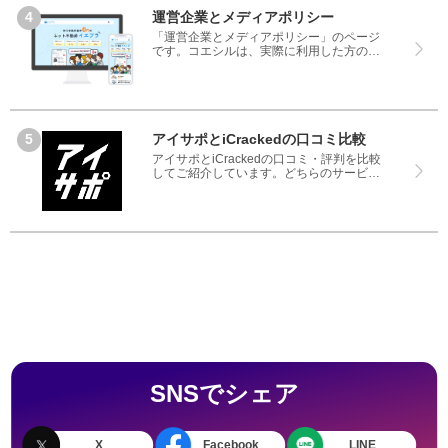
運営企業とメディアポリシー
「運営企業とメディアポリシー」のページ
です。コエシルは、実際に利用した方の口
コミや評判のみを掲載し、みんなの口コミ
をベースにランキングや評判の比較を掲載
しているサイトです。良い口コミだけでは
なく、悪い口コミもしっかり掲載している
ので、サービスや商品選びにお役立てくだ
さい。
アイサポとiCrackedの口コミ比較
アイサポとiCrackedの口コミ・評判を比較
してご紹介しています。どちらのサービス
も実際を利用した方の評判ですので、良い
ところと悪いところどちらも見て、アイサ
ポとiCrackedのどちらを使うのか参考にし
てください。
SNSでシェア
X
Facebook
LINE