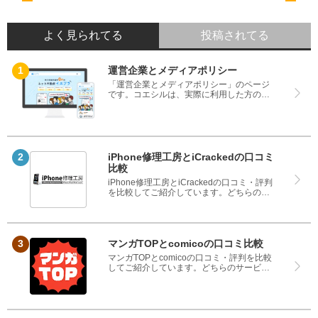
よく見られてる
投稿されてる
運営企業とメディアポリシー
「運営企業とメディアポリシー」のページ
です。コエシルは、実際に利用した方の口
コミや評判のみを掲載し、みんなの口コミ
をベースにランキングや評判の比較を掲載
しているサイトです。良い口コミだけでは
なく、悪い口コミもしっかり掲載している
ので、サービスや商品選びにお役立てくだ
さい。
iPhone修理工房とiCrackedの口コミ
比較
iPhone修理工房とiCrackedの口コミ・評判
を比較してご紹介しています。どちらのサ
ービスも実際を利用した方の評判ですの
で、良いところと悪いところどちらも見
て、iPhone修理工房とiCrackedのどちらを
使うのか参考にしてください。
マンガTOPとcomicoの口コミ比較
マンガTOPとcomicoの口コミ・評判を比較
してご紹介しています。どちらのサービス
も実際を利用した方の評判ですので、良い
ところと悪いところどちらも見て、マンガ
TOPとcomicoのどちらを使うのか参考にし
てください。