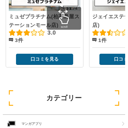
ミュゼプラチナム(柏高島屋ス
ジェイエステテ
テーションモール店)
店)
scroll
3.0
3件
1件
口コミを見る
口コミ
カテゴリー
マンガアプリ