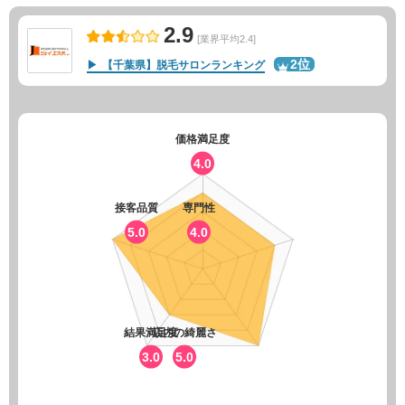
2.9
[業界平均2.4]
2位
【千葉県】脱毛サロンランキング
価格満足度
4.0
接客品質
専門性
5.0
4.0
結果満足度
店内の綺麗さ
3.0
5.0