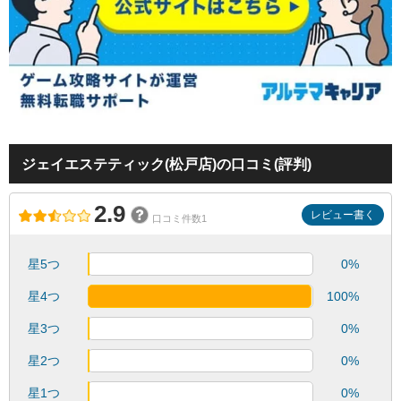
ジェイエステティック(松戸店)の口コミ(評判)
2.9
レビュー書く
口コミ件数1
星5つ
0%
星4つ
100%
星3つ
0%
星2つ
0%
星1つ
0%