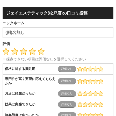
会社役員・経営者
事務・財務・会計・経理
秘書・受付
ス
ポーツ関連
広告・マスコミ
接客・小売・流通・外食・食
ジェイエステティック(松戸店)の口コミ投稿
品
アミューズメント・エンターテイメント・ゲーム関連
美
容・エステ・リラクゼーション
旅行・ホテル・航空・ブライ
ニックネーム
ダル・葬祭
メディア職
クリエイティブ・デザイン・映像・
音響
芸能・イベント・コンパニオン
ITエンジニア（システ
ム開発・SE・インフラ）
エンジニア（機械・電気・電子・半
導体・制御）
警備・交通・建築・土木技術職
医療・福祉・
評価
介護
その他
教育・公務員
学生
自営業・フリーラン
ス
士業・コンサルティング
金融・商社
不動産・保険・サ
ービス
コールセンター
マーケティング・企画
製造業
※採点できない項目は評価なしを選択してください
専業主婦（夫）
営業
価格に対する満足度
専門性が高く要望に応えてもらえ
たか
お店は綺麗だったか
効果は実感できたか
接客態度は良かったか