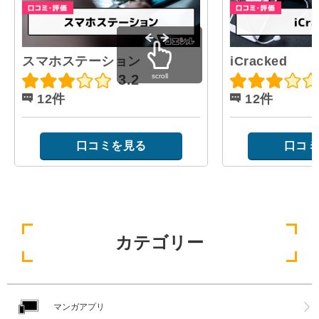
スマホステーション
iCracked
scroll
3.2
12件
12件
口コミを見る
口コミ
カテゴリー
マンガアプリ