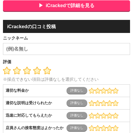
ポーツ関連
広告・マスコミ
接客・小売・流通・外食・食
iCrackedで詳細を見る
品
アミューズメント・エンターテイメント・ゲーム関連
美
容・エステ・リラクゼーション
旅行・ホテル・航空・ブライ
ダル・葬祭
メディア職
クリエイティブ・デザイン・映像・
iCrackedの口コミ投稿
音響
芸能・イベント・コンパニオン
ITエンジニア（システ
ム開発・SE・インフラ）
エンジニア（機械・電気・電子・半
ニックネーム
導体・制御）
警備・交通・建築・土木技術職
医療・福祉・
介護
その他
教育・公務員
学生
自営業・フリーラン
ス
士業・コンサルティング
金融・商社
不動産・保険・サ
ービス
コールセンター
マーケティング・企画
製造業
評価
専業主婦（夫）
営業
※採点できない項目は評価なしを選択してください
適切な料金か
適切な説明は受けられたか
迅速に対応してもらえたか
店員さんの接客態度はよかったか