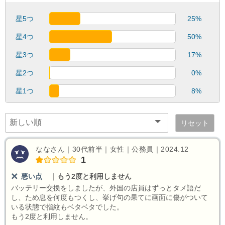
星5つ
25%
星4つ
50%
星3つ
17%
星2つ
0%
星1つ
8%
リセット
ななさん｜30代前半｜女性｜公務員｜2024.12
1
悪い点
｜
もう2度と利用しません
バッテリー交換をしましたが、外国の店員はずっとタメ語だ
し、ため息を何度もつくし、挙げ句の果てに画面に傷がついて
いる状態で指紋もベタベタでした。
もう2度と利用しません。