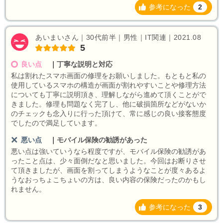
参考になった
2
あいまいさん｜30代前半｜男性｜IT関連｜2021.08
5
良い点
｜
丁寧な説明と対応
私は割れたスマホ画面の修理をお願いしました。もともと私の
使用しているスマホの構造が画面が割れやすいことや修理方法
についても丁寧に説明頂き、理解しながら進めて頂くことがで
きました。修理も問題なく完了し、他に破損箇所などがないか
のチェックも念入りに行った頂けて、常に感じの良い接客態度
でしたので満足しています。
悪い点
｜
モバイル保険の勧誘があった
悪い点は強いていうなら程度ですが、モバイル保険の勧誘があ
ったこと点は、少々面倒だなと思いました。今回はお断りさせ
て頂きましたが、画面を割ってしまうようなことが度々あるよ
うなおっちょこちょいの方は、良い内容の保険だったのかもし
れません。
参考になった
3