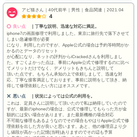
アビ猫さん｜40代前半｜男性｜食品関連｜2021.04
4
良い点
｜
丁寧な説明、迅速な対応に満足。
iphone7の画面修理で利用しました。東京に旅行先で落下させて
しまい急遽修理が必要
になり、利用したのですが、Apple公式の場合は予約等時間がか
かるのとデータのリセット
が心配になり、ネットの評判からiCrackedさんを利用しまし
た。すごくよかった点は、事前にApple公式で修理するのに比べ
てメリットだけでなく、デメリットもきちんと説明して
頂いた点です。もちろん承知の上で依頼しまして、迅速な対
応、丁寧な接客満足しております。事前に説明をして頂き、納
得して修理依頼したい方にはオススメです。
悪い点
｜
状況によっては公式の利用を。
これは、定員さんに説明して頂いたので私は納得していたので
すが、最新のiphoneの場合は、公式で修理してもらった方が金
額的には安い場合があります。また最新機種の場合対応
不可能な修理もあるようなのでその場合もやはりApple公式で修
理依頼を出した方が良いと思います。あと、他の修理店より少
し値段が高かった記憶(当時)ありますのでその辺も予算