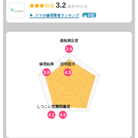
3.2
[業界平均2.9]
2位
スマホ修理業者ランキング
価格満足度
3.9
修理結果
説明提示
3.8
4.3
しつこい営業行為
対応速度
4.1
4.5