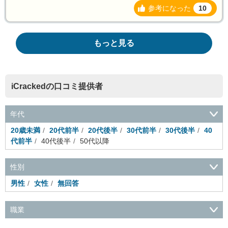
参考になった
10
もっと見る
iCrackedの口コミ提供者
年代
20歳未満
20代前半
20代後半
30代前半
30代後半
40
代前半
40代後半
50代以降
性別
男性
女性
無回答
職業
会社役員・経営者
事務・財務・会計・経理
秘書・受付
ス