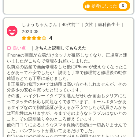
参考になった
6
しょうちゃんさん｜40代前半｜女性｜歯科衛生士｜
2023.08
4
良い点
｜
きちんと説明してもらえた
iPhoneの画面が右端だけタッチが反応しなくなり、正規店と迷
いましたがこちらで修理をお願いしました。
以前別の店舗で画面修理をした後にiPhoneが使えなくなったこ
とがあって不安でしたが、説明も丁寧で修理前と修理後の動作
確認もとても丁寧に感じました。
非正規店の修理の中では値段は高い方かもしれませんが、その
分多少の安心を買ったと思っています。
その後、ハイグレードタイプを選んだせいか画面もクリアにな
ってタッチの反応も問題なくできています。ホームボタンがあ
るタイプなので指紋認証が使えるか不安でしたが店員さんから
は可能性はありますが、今までそのようなトラブルはないとの
こと。その説明通り今のところ使えています。
他の口コミにあるようなスマホ保険の勧誘は一切ありませんで
した。パンフレットが置いてあるだけでした。
自宅からはやや遠かったのですがまた利用させてもらいたいと