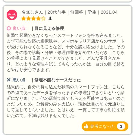
名無しさん｜20代前半｜無回答｜学生｜2021.04
4
良い点
｜
目に見える修理
衝撃で起動できなくなったスマートフォンを持ち込みました。
まず可能な対応の選択肢や、スマホキャリア店からのサポート
が受けられなくなることなど、十分な説明を受けました。その
後、その場で診断・分解・修理作業を始めていただき、こちら
の希望により見届けることができました。どんな不具合があ
り、どのような修理を試してもらったのかは、自分の目で見る
とやはり安心できます。
悪い点
｜
修理不能なケースだった
結果的に、自分の持ち込んだ状態のスマートフォンは、こちら
の希望であったデータを保ったままの修理はできないという診
断になりました。他の店舗で診てもらえる可能性はあるとのこ
とだったため、分解費のみを支払い、現物は目の前で元通りに
して返してもらいました。とはいえ、一貫して丁寧な対応を頂
いたので、不満は残りませんでした。
参考になった
3