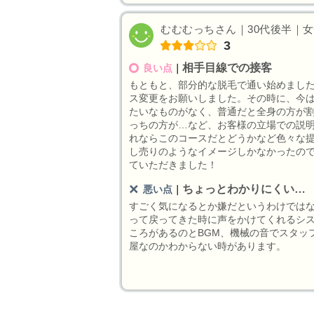
むむむっちさん｜30代後半｜女性
3
相手目線での接客
良い点
｜
もともと、部分的な脱毛で通い始めまし
ス変更をお願いしました。その時に、今
たいなものがなく、普通だと全身の方が
っちの方が…など、お客様の立場での説
れならこのコースだとどうかなど色々な
し売りのようなイメージしかなかったの
ていただきました！
ちょっとわかりにくい…
悪い点
｜
すごく気になるとか嫌だというわけでは
って戻ってきた時に声をかけてくれるシ
ころがあるのとBGM、機械の音でスタッ
屋なのかわからない時があります。