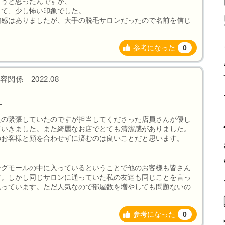
こうと思ったんですが、
くて、少し怖い印象でした。
信感はありましたが、大手の脱毛サロンだったので名前を信じ
参考になった
0
関係｜2022.08
す
たの緊張していたのですが担当してくださった店員さんが優し
ていきました。また綺麗なお店でとても清潔感がありました。
のお客様と顔を合わせずに済むのは良いことだと思います。
ングモールの中に入っているということで他のお客様も皆さん
す。しかし同じサロンに通っていた私の友達も同じことを言っ
思っています。ただ人気なので部屋数を増やしても問題ないの
参考になった
0