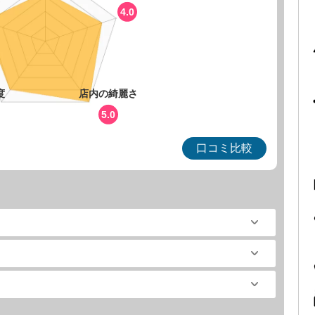
4.0
度
店内の綺麗さ
5.0
口コミ比較