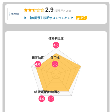
2.9
[業界平均2.5]
1位
【静岡県】脱毛サロンランキング
価格満足度
4.0
接客品質
専門性
4.0
5.0
結果満足度
店内の綺麗さ
4.0
4.0