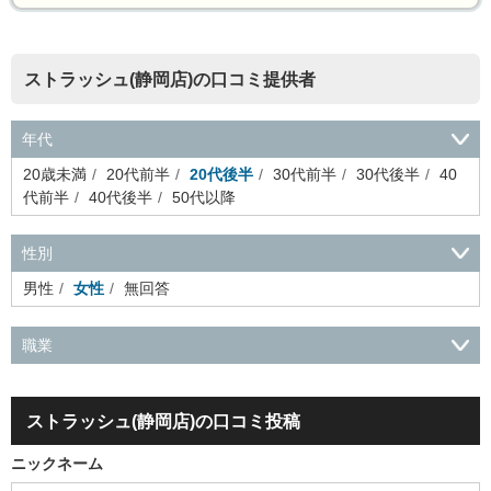
ストラッシュ(静岡店)の口コミ提供者
年代
20歳未満
20代前半
20代後半
30代前半
30代後半
40
代前半
40代後半
50代以降
性別
男性
女性
無回答
職業
会社役員・経営者
事務・財務・会計・経理
秘書・受付
ス
ポーツ関連
広告・マスコミ
接客・小売・流通・外食・食
ストラッシュ(静岡店)の口コミ投稿
品
アミューズメント・エンターテイメント・ゲーム関連
美
容・エステ・リラクゼーション
旅行・ホテル・航空・ブライ
ニックネーム
ダル・葬祭
メディア職
クリエイティブ・デザイン・映像・