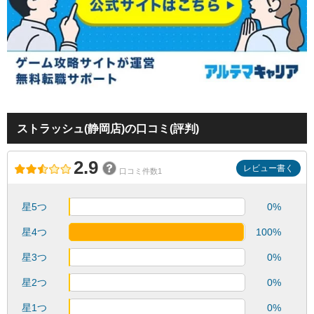
ストラッシュ(静岡店)の口コミ(評判)
2.9
レビュー書く
口コミ件数1
星5つ
0%
星4つ
100%
星3つ
0%
星2つ
0%
星1つ
0%