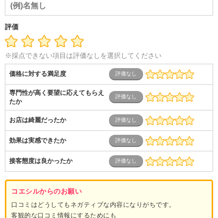
音響
芸能・イベント・コンパニオン
ITエンジニア（システ
ム開発・SE・インフラ）
エンジニア（機械・電気・電子・半
導体・制御）
警備・交通・建築・土木技術職
医療・福祉・
評価
介護
その他
教育・公務員
学生
自営業・フリーラン
ス
士業・コンサルティング
金融・商社
不動産・保険・サ
ービス
コールセンター
マーケティング・企画
製造業
※採点できない項目は評価なしを選択してください
専業主婦（夫）
営業
価格に対する満足度
専門性が高く要望に応えてもらえ
たか
お店は綺麗だったか
効果は実感できたか
接客態度は良かったか
コエシルからのお願い
口コミはどうしてもネガティブな内容になりがちです。
客観的な口コミ情報にするためにも