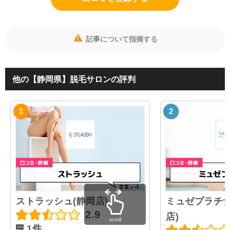
記事について指摘する
他の【静岡県】脱毛サロンの評判
ストラッシュ(静岡店)
ミュゼプラチナ
2.9
店)
scroll
1件