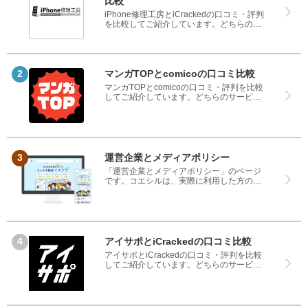
比較
iPhone修理工房とiCrackedの口コミ・評判
を比較してご紹介しています。どちらのサ
ービスも実際を利用した方の評判ですの
で、良いところと悪いところどちらも見
て、iPhone修理工房とiCrackedのどちらを
使うのか参考にしてください。
マンガTOPとcomicoの口コミ比較
マンガTOPとcomicoの口コミ・評判を比較
してご紹介しています。どちらのサービス
も実際を利用した方の評判ですので、良い
ところと悪いところどちらも見て、マンガ
TOPとcomicoのどちらを使うのか参考にし
てください。
運営企業とメディアポリシー
「運営企業とメディアポリシー」のページ
です。コエシルは、実際に利用した方の口
コミや評判のみを掲載し、みんなの口コミ
をベースにランキングや評判の比較を掲載
しているサイトです。良い口コミだけでは
なく、悪い口コミもしっかり掲載している
ので、サービスや商品選びにお役立てくだ
さい。
アイサポとiCrackedの口コミ比較
アイサポとiCrackedの口コミ・評判を比較
してご紹介しています。どちらのサービス
も実際を利用した方の評判ですので、良い
ところと悪いところどちらも見て、アイサ
ポとiCrackedのどちらを使うのか参考にし
てください。