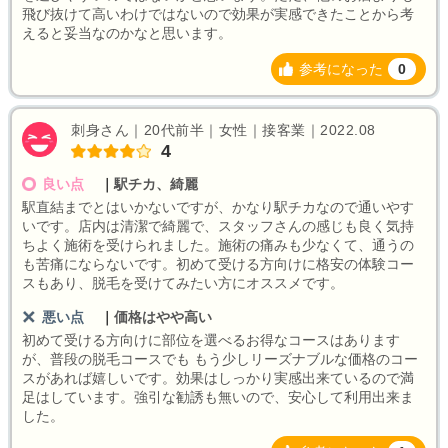
飛び抜けて高いわけではないので効果が実感できたことから考
えると妥当なのかなと思います。
参考になった
0
刺身さん｜20代前半｜女性｜接客業｜2022.08
4
良い点
｜
駅チカ、綺麗
駅直結までとはいかないですが、かなり駅チカなので通いやす
いです。店内は清潔で綺麗で、スタッフさんの感じも良く気持
ちよく施術を受けられました。施術の痛みも少なくて、通うの
も苦痛にならないです。初めて受ける方向けに格安の体験コー
スもあり、脱毛を受けてみたい方にオススメです。
悪い点
｜
価格はやや高い
初めて受ける方向けに部位を選べるお得なコースはあります
が、普段の脱毛コースでも もう少しリーズナブルな価格のコー
スがあれば嬉しいです。効果はしっかり実感出来ているので満
足はしています。強引な勧誘も無いので、安心して利用出来ま
した。