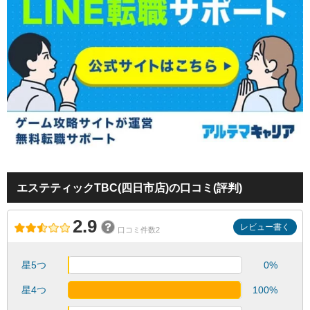
エステティックTBC(四日市店)の口コミ(評判)
2.9
レビュー書く
口コミ件数2
星5つ
0%
星4つ
100%