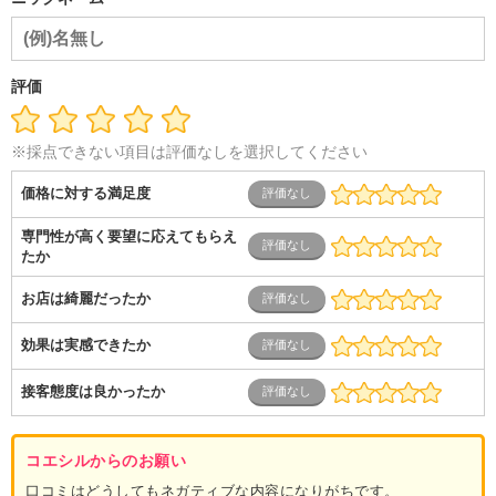
ダル・葬祭
メディア職
クリエイティブ・デザイン・映像・
音響
芸能・イベント・コンパニオン
ITエンジニア（システ
ム開発・SE・インフラ）
エンジニア（機械・電気・電子・半
導体・制御）
警備・交通・建築・土木技術職
医療・福祉・
評価
介護
その他
教育・公務員
学生
自営業・フリーラン
ス
士業・コンサルティング
金融・商社
不動産・保険・サ
ービス
コールセンター
マーケティング・企画
製造業
※採点できない項目は評価なしを選択してください
専業主婦（夫）
営業
価格に対する満足度
専門性が高く要望に応えてもらえ
たか
お店は綺麗だったか
効果は実感できたか
接客態度は良かったか
コエシルからのお願い
口コミはどうしてもネガティブな内容になりがちです。