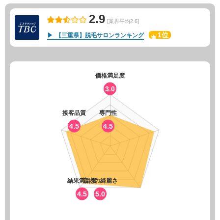
2.9
[業界平均2.6]
1位
【三重県】脱毛サロンランキング
価格満足度
3.0
接客品質
専門性
4.5
4.5
結果満足度
店内の綺麗さ
4.5
5.0