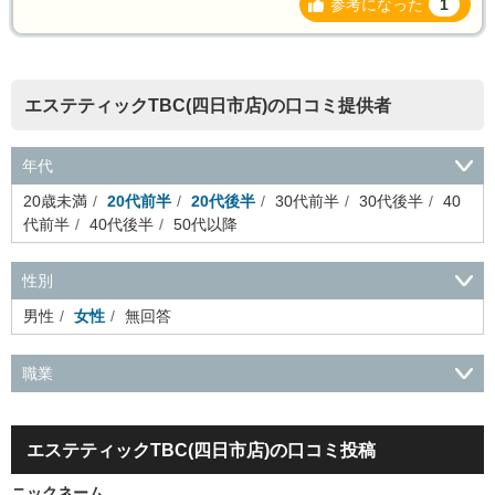
参考になった
1
エステティックTBC(四日市店)の口コミ提供者
年代
20歳未満
20代前半
20代後半
30代前半
30代後半
40
代前半
40代後半
50代以降
性別
男性
女性
無回答
職業
会社役員・経営者
事務・財務・会計・経理
秘書・受付
ス
ポーツ関連
広告・マスコミ
接客・小売・流通・外食・食
エステティックTBC(四日市店)の口コミ投稿
品
アミューズメント・エンターテイメント・ゲーム関連
美
容・エステ・リラクゼーション
旅行・ホテル・航空・ブライ
ニックネーム