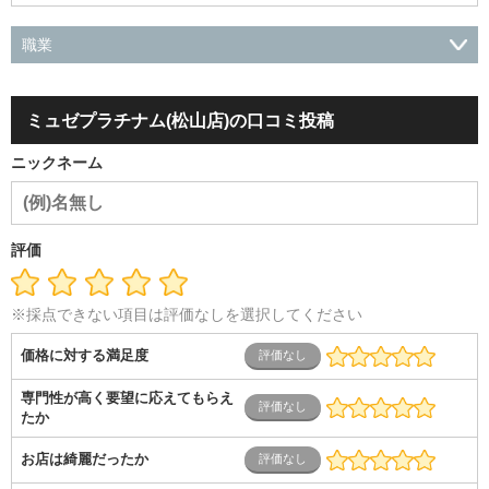
職業
会社役員・経営者
事務・財務・会計・経理
秘書・受付
ス
ポーツ関連
広告・マスコミ
接客・小売・流通・外食・食
ミュゼプラチナム(松山店)の口コミ投稿
品
アミューズメント・エンターテイメント・ゲーム関連
美
容・エステ・リラクゼーション
旅行・ホテル・航空・ブライ
ニックネーム
ダル・葬祭
メディア職
クリエイティブ・デザイン・映像・
音響
芸能・イベント・コンパニオン
ITエンジニア（システ
ム開発・SE・インフラ）
エンジニア（機械・電気・電子・半
導体・制御）
警備・交通・建築・土木技術職
医療・福祉・
評価
介護
その他
教育・公務員
学生
自営業・フリーラン
ス
士業・コンサルティング
金融・商社
不動産・保険・サ
ービス
コールセンター
マーケティング・企画
製造業
※採点できない項目は評価なしを選択してください
専業主婦（夫）
営業
価格に対する満足度
専門性が高く要望に応えてもらえ
たか
お店は綺麗だったか