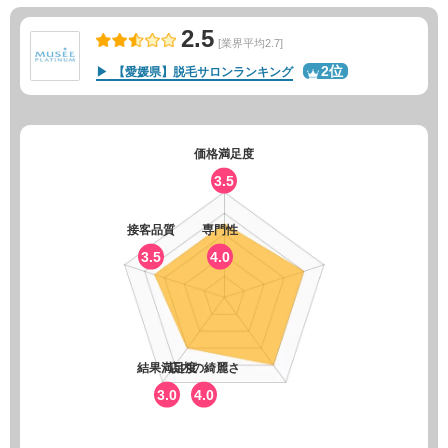
2.5
[業界平均2.7]
2位
【愛媛県】脱毛サロンランキング
価格満足度
3.5
接客品質
専門性
3.5
4.0
結果満足度
店内の綺麗さ
3.0
4.0