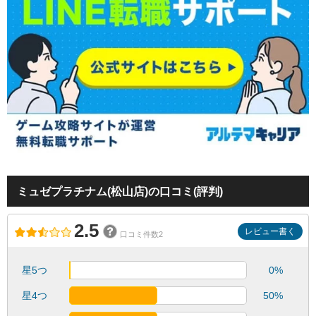
ミュゼプラチナム(松山店)の口コミ(評判)
2.5
レビュー書く
口コミ件数2
星5つ
0%
星4つ
50%