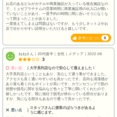
お店のあるビルがホテルや商業施設が入っている複合施設なの
で、ミュゼプラチナムの営業時間に商業施設用の出入口が開い
ていないことがあり、一度予約の時間に間に合いそうになくな
って閉まったことがありました。
一度覚えてしまえば問題はないですが、もう少しネット上やお
店で分かりやすい説明をいただけると嬉しいです。
参考になった
0
ねねさん｜20代後半｜女性｜メディア｜2022.08
3
良い点
｜
大手系列店なので安心して通えました！
大手系列店ということもあり、安心して通う事ができました。
アクセスも良く通いやすいのも良かったです。店内も清潔感が
あり落ち着くのもポイントが高いです。カウンセリングで肌の
状態や脱毛に関する悩みなど色々と丁寧に聞いてくれたので、
嬉しかったです。既に他社で脱毛が終わっている部分がありま
すが、気になる部分もあるので通って良かったです。
スタッフさんに接客のばらつきがあるよ
悪い点
｜
うに感じます。