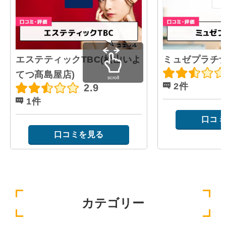
エステティックTBC(松山いよ
ミュゼプラチナ
てつ髙島屋店)
scroll
2件
2.9
1件
口コミ
口コミを見る
カテゴリー