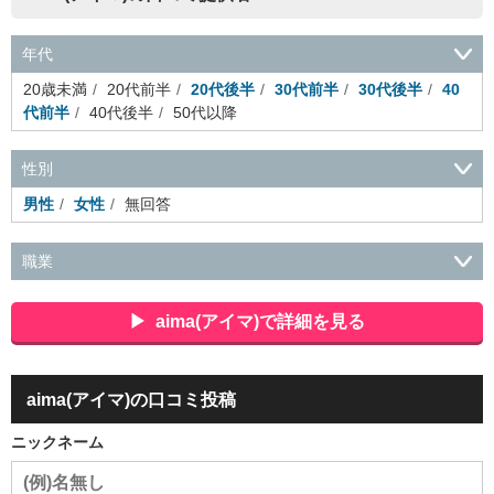
年代
20歳未満
20代前半
20代後半
30代前半
30代後半
40
代前半
40代後半
50代以降
性別
男性
女性
無回答
職業
会社役員・経営者
事務・財務・会計・経理
秘書・受付
ス
ポーツ関連
広告・マスコミ
接客・小売・流通・外食・食
aima(アイマ)で詳細を見る
品
アミューズメント・エンターテイメント・ゲーム関連
美
容・エステ・リラクゼーション
旅行・ホテル・航空・ブライ
ダル・葬祭
メディア職
クリエイティブ・デザイン・映像・
aima(アイマ)の口コミ投稿
音響
芸能・イベント・コンパニオン
ITエンジニア（システ
ム開発・SE・インフラ）
エンジニア（機械・電気・電子・半
ニックネーム
導体・制御）
警備・交通・建築・土木技術職
医療・福祉・
介護
その他
教育・公務員
学生
自営業・フリーラン