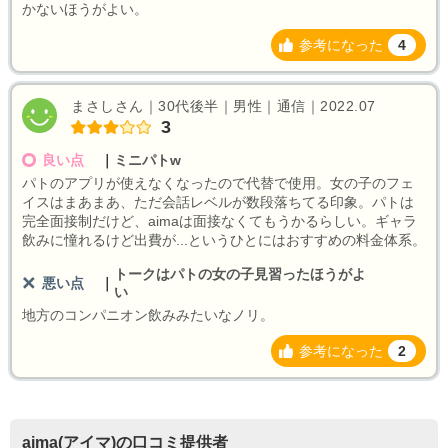
かないほうがよい。
参考になった
4
まさしさん｜30代後半｜男性｜通信｜2022.07
3
良い点
｜
ミニパトw
パトのアプリが使えなくなったので代替で使用。女の子のフェ
イスはまあまあ、ただ会話レベルが数段落ちてる印象。パトは
完全面接制だけど、aimaは面接なくてもうかるらしい。ギャラ
飲みに憧れるけど出費が...というひとにはおすすめの料金体系。
トークはパトの女の子見習ったほうがよ
悪い点
｜
い
地方のコンパニオン飲みみたいなノリ。
参考になった
2
aima(アイマ)の口コミ提供者