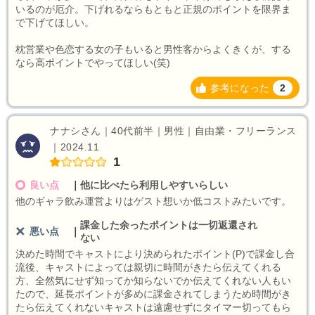
いるのが厄介。下げれるならもともと正規のポイントを限界ま
で下げてほしい。
枕営業や色恋する女の子もいると男性客からよくきくが、する
なら高ポイントでやってほしい(笑)
参考になった
2
ナナシさん｜40代前半｜男性｜自由業・フリーランス
｜2024.11
1
良い点
｜
他に比べたら利用しやすいらしい
他のギャラ飲み運営よりはゲスト想いか低コストみたいです。
課金した余ったポイントは一切返還され
悪い点
｜
ない
決めた時間でキャストにより決められたポイント(P)で課金し合
流後、キャストによっては親切に時間がきたら伝えてくれる
方、全然気にせず知ってか知らないでか伝えてくれない人もい
たので、延長ポイントが多めに課金されてしまうため時間がき
たら伝えてくれないキャストは遠慮せずにタイマー切ってもら