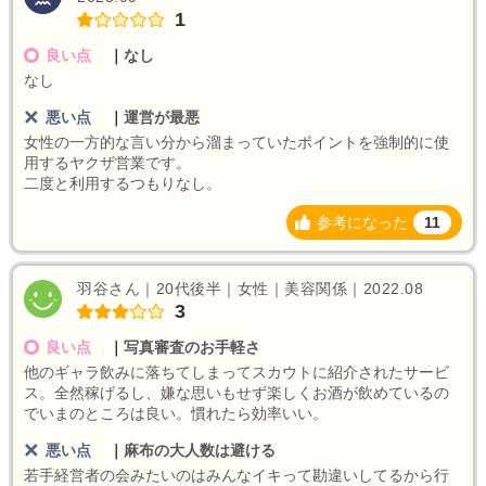
1
良い点
｜
なし
なし
悪い点
｜
運営が最悪
女性の一方的な言い分から溜まっていたポイントを強制的に使
用するヤクザ営業です。
二度と利用するつもりなし。
参考になった
11
羽谷さん｜20代後半｜女性｜美容関係｜2022.08
3
良い点
｜
写真審査のお手軽さ
他のギャラ飲みに落ちてしまってスカウトに紹介されたサービ
ス。全然稼げるし、嫌な思いもせず楽しくお酒が飲めているの
でいまのところは良い。慣れたら効率いい。
悪い点
｜
麻布の大人数は避ける
若手経営者の会みたいのはみんなイキって勘違いしてるから行