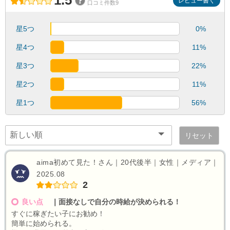
1.5
レビュー書く
口コミ件数9
星5つ
0%
星4つ
11%
星3つ
22%
星2つ
11%
星1つ
56%
リセット
aima初めて見た！さん｜20代後半｜女性｜メディア｜
2025.08
2
良い点
｜
面接なしで自分の時給が決められる！
すぐに稼ぎたい子にお勧め！
簡単に始められる。