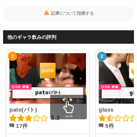
記事について指摘する
他のギャラ飲みの評判
pato(パト)
glass
scroll
3.2
17件
5件