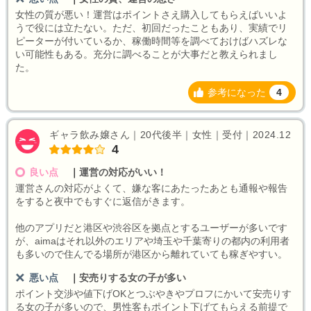
女性の質が悪い！運営はポイントさえ購入してもらえばいいよ
うで役には立たない。ただ、初回だったこともあり、実績でリ
ピーターが付いているか、稼働時間等を調べておけばハズレな
い可能性もある。充分に調べることが大事だと教えられまし
た。
参考になった
4
ギャラ飲み嬢さん｜20代後半｜女性｜受付｜2024.12
4
良い点
｜
運営の対応がいい！
運営さんの対応がよくて、嫌な客にあたったあとも通報や報告
をすると夜中でもすぐに返信がきます。
他のアプリだと港区や渋谷区を拠点とするユーザーが多いです
が、aimaはそれ以外のエリアや埼玉や千葉寄りの都内の利用者
も多いので住んでる場所が港区から離れていても稼ぎやすい。
悪い点
｜
安売りする女の子が多い
ポイント交渉や値下げOKとつぶやきやプロフにかいて安売りす
る女の子が多いので、男性客もポイント下げてもらえる前提で