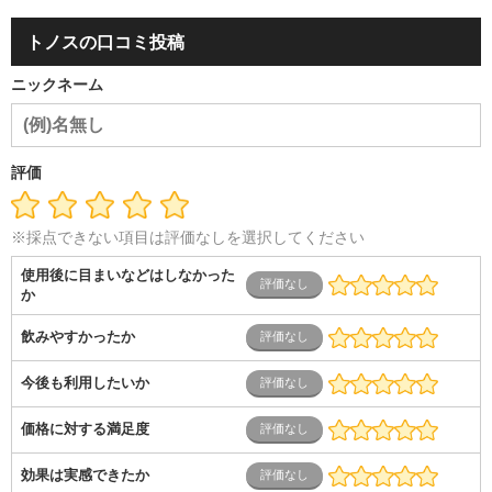
容・エステ・リラクゼーション
旅行・ホテル・航空・ブライ
ダル・葬祭
メディア職
クリエイティブ・デザイン・映像・
トノスの口コミ投稿
音響
芸能・イベント・コンパニオン
ITエンジニア（システ
ム開発・SE・インフラ）
エンジニア（機械・電気・電子・半
ニックネーム
導体・制御）
警備・交通・建築・土木技術職
医療・福祉・
介護
その他
教育・公務員
学生
自営業・フリーラン
ス
士業・コンサルティング
金融・商社
不動産・保険・サ
ービス
コールセンター
マーケティング・企画
製造業
評価
専業主婦（夫）
営業
※採点できない項目は評価なしを選択してください
使用後に目まいなどはしなかった
か
飲みやすかったか
今後も利用したいか
価格に対する満足度
効果は実感できたか