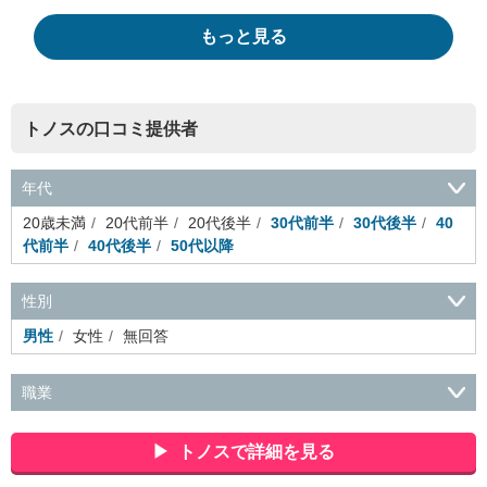
もっと見る
トノスの口コミ提供者
年代
20歳未満
20代前半
20代後半
30代前半
30代後半
40
代前半
40代後半
50代以降
性別
男性
女性
無回答
職業
会社役員・経営者
事務・財務・会計・経理
秘書・受付
ス
ポーツ関連
広告・マスコミ
接客・小売・流通・外食・食
トノスで詳細を見る
品
アミューズメント・エンターテイメント・ゲーム関連
美