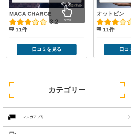
MACA CHARGE
オットピン
scroll
3.2
11件
11件
口コミを見る
口コミ
カテゴリー
マンガアプリ