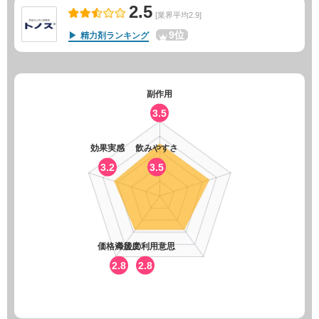
2.5
[業界平均2.9]
9位
精力剤ランキング
副作用
3.5
効果実感
飲みやすさ
3.2
3.5
価格満足度
今後の利用意思
2.8
2.8