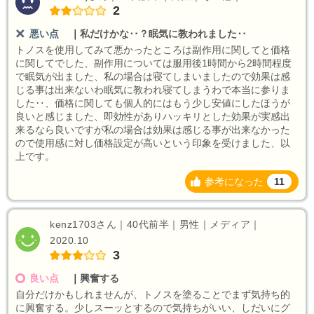
2
悪い点
｜
私だけかな‥？眠気に教われました‥
トノスを使用してみて悪かったところは副作用に関してと価格
に関してでした、副作用については服用後1時間から2時間程度
で眠気が出ました、私の場合は寝てしまいましたので効果は感
じる事は出来ないわ眠気に教われ寝てしまうわで本当に参りま
した‥、価格に関しても個人的にはもう少し安値にしたほうが
良いと感じました、即効性がありハッキリとした効果が実感出
来るなら良いですが私の場合は効果は感じる事が出来なかった
ので使用感に対し価格設定が高いという印象を受けました、以
上です。
参考になった
11
kenz1703さん｜40代前半｜男性｜メディア｜
2020.10
3
良い点
｜
興奮する
自分だけかもしれませんが、トノスを塗ることでまず気持ち的
に興奮する。少しスーッとするので気持ちがいい、しだいにグ