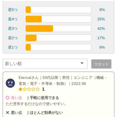
星5つ
8%
星4つ
25%
星3つ
42%
星2つ
17%
星1つ
8%
リセット
Eternalさん｜50代以降｜男性｜エンジニア（機械・
電気・電子・半導体・制御）｜2022.08
1
良い点
｜
手軽に使用できる
ただ塗布するだけなので使いやすい。
悪い点
｜
ほとんど効果がない