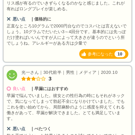
リス感が有るのでいきずらくなるのかなと感じました。これが
有ればロングプレイが楽しめる。
悪い点
｜
価格的に
正直なところ10グラムで2000円台なのでコスパとは言えないで
しょう。10グラムでだいたい3～4回分です。基本的には先っぽ
だけ塗ればいいんですが人によって大きさが違うのでという所
でしょうね。アレルギーがある方は少量で
参考になった
10
光一さん｜30代前半｜男性｜メディア｜2020.10
3
良い点
｜
早漏にはおすすめ
早漏で悩んでいました。彼女との性行為の時にもそれがネック
で、気になってしまって勃起不全になりかけていました。でも
これを使い始めてから、局部麻酔のように感度を抑えてくれる
働きがあって、早漏が解決できました。とても満足していま
す。
悪い点
｜
べたつく