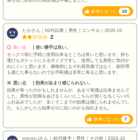
落ちるため自分の満足感は半減しました。
参考になった
10
たかさん｜50代以降｜男性｜コンサル｜2020.10
2
良い点
｜
使い勝手は良い。
セックス前に手軽に使用出来るところは良いと思います。持ち
運びもポケットに入るサイズですし、使用しても異性に気付か
れにくいと思います。価格的にもそれ程高価ではなく、副作用
も感じた事もないのでお手軽感は非常に有ると思います。
悪い点
｜
効果があまり感じられない。
効果が有ったのかもしれませんが、あまり実感は出来ませんで
した。異性が悲鳴をあげるくらいにこちらが強くなるくらいの
ふれ込みでしたが、全くそこまでの効果は感じられませんでし
た。もしかしたら効果ゼロに近いのかも知れません。
参考になった
7
micron.jさん｜40代後半｜男性｜その他｜2020.10