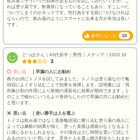
飲み薬でそういった効果があるものを試してみたいですが、こ
れは塗り薬です。軟膏状になっていることもあり、すこしべた
ついてしまうのがネックです。性行為をする前につけなければ
ならいので、飲み薬のようにスマートに出来る方が本当は良い
です。
参考になった
10
どっぽさん｜40代前半｜男性｜メディア｜2020.10
3
良い点
｜
早漏の人にお勧め
夜のお供にトノスを試してみました。トノスは塗り薬なので亀
頭冠によくすり込むことで効果を発揮します。説明書には「局
所麻ひ剤の作用により射精の遅延化に効果が期待できます」と
のことで確かにいつもより長持ちしたので早漏の方にお勧めだ
と思います。
悪い点
｜
使い勝手は人を選ぶ
トノスは飲み薬ではなく直接亀頭冠に擦り込む塗り薬の為人に
よっては麻酔の効果が強く、塗った直後は感覚がなくなるよう
に感じるかもしれません。その場合は少し時間を置いて試して
みるのがいいと思います。意外と人を選ぶ精力剤化もしれませ