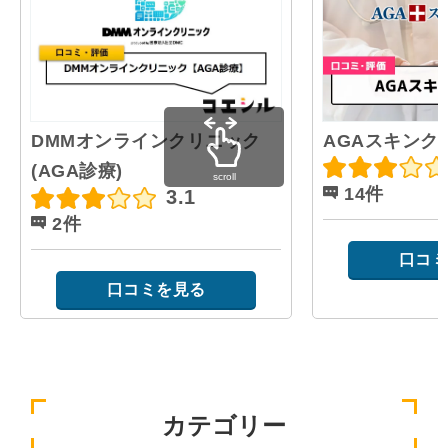
AGAスキンク
DMMオンラインクリニック
(AGA診療)
scroll
14件
3.1
2件
口コミ
口コミを見る
カテゴリー