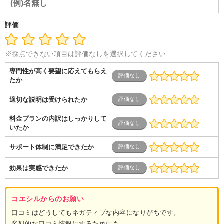
介護
その他
教育・公務員
学生
自営業・フリーラン
ス
士業・コンサルティング
金融・商社
不動産・保険・サ
ービス
コールセンター
マーケティング・企画
製造業
評価
専業主婦（夫）
営業
※採点できない項目は評価なしを選択してください
専門性が高く要望に応えてもらえ
たか
適切な説明は受けられたか
料金プランの内訳はしっかりして
いたか
サポート体制に満足できたか
効果は実感できたか
コエシルからのお願い
口コミはどうしてもネガティブな内容になりがちです。
客観的な口コミ情報にするためにも