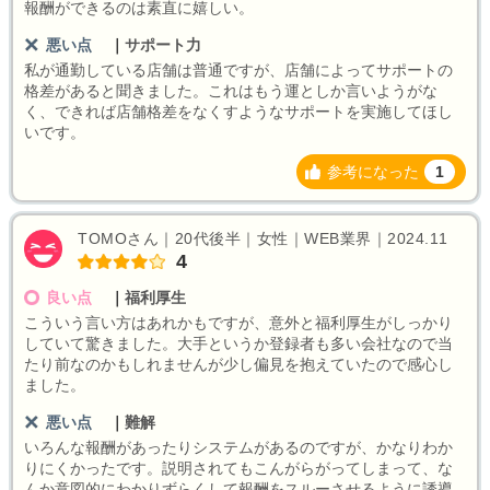
報酬ができるのは素直に嬉しい。
悪い点
｜
サポート力
私が通勤している店舗は普通ですが、店舗によってサポートの
格差があると聞きました。これはもう運としか言いようがな
く、できれば店舗格差をなくすようなサポートを実施してほし
いです。
参考になった
1
TOMOさん｜20代後半｜女性｜WEB業界｜2024.11
4
良い点
｜
福利厚生
こういう言い方はあれかもですが、意外と福利厚生がしっかり
していて驚きました。大手というか登録者も多い会社なので当
たり前なのかもしれませんが少し偏見を抱えていたので感心し
ました。
悪い点
｜
難解
いろんな報酬があったりシステムがあるのですが、かなりわか
りにくかったです。説明されてもこんがらがってしまって、な
んか意図的にわかりずらくして報酬をスルーさせるように誘導