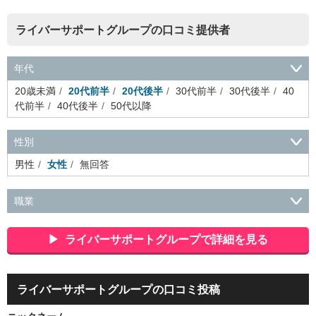
ライバーサポートグループの口コミ提供者
年代
20歳未満
20代前半
20代後半
30代前半
30代後半
40
代前半
40代後半
50代以降
性別
男性
女性
無回答
職業
会社役員・経営者
事務・財務・会計・経理
秘書・受付
ス
ポーツ関連
広告・マスコミ
接客・小売・流通・外食・食
ライバーサポートグループで詳細を見る
品
アミューズメント・エンターテイメント・ゲーム関連
美
容・エステ・リラクゼーション
旅行・ホテル・航空・ブライ
ダル・葬祭
メディア職
クリエイティブ・デザイン・映像・
ライバーサポートグループの口コミ投稿
音響
芸能・イベント・コンパニオン
ITエンジニア（システ
ム開発・SE・インフラ）
エンジニア（機械・電気・電子・半