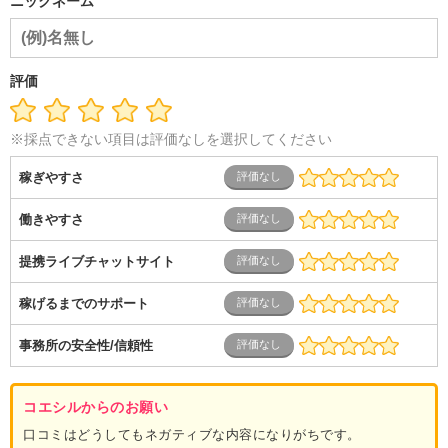
ニックネーム
導体・制御）
警備・交通・建築・土木技術職
医療・福祉・
介護
その他
教育・公務員
学生
自営業・フリーラン
ス
士業・コンサルティング
金融・商社
不動産・保険・サ
ービス
コールセンター
マーケティング・企画
製造業
評価
専業主婦（夫）
営業
※採点できない項目は評価なしを選択してください
稼ぎやすさ
働きやすさ
提携ライブチャットサイト
稼げるまでのサポート
事務所の安全性/信頼性
コエシルからのお願い
口コミはどうしてもネガティブな内容になりがちです。