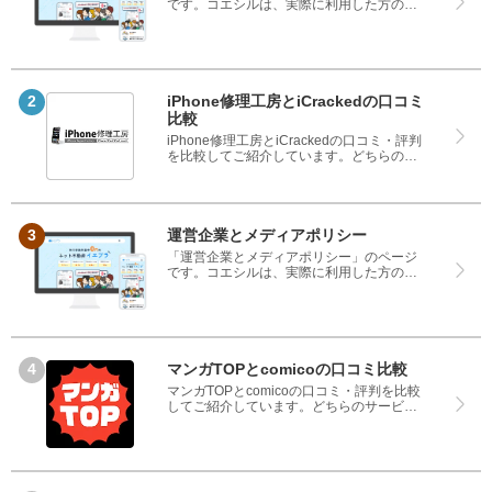
です。コエシルは、実際に利用した方の口
コミや評判のみを掲載し、みんなの口コミ
をベースにランキングや評判の比較を掲載
しているサイトです。良い口コミだけでは
なく、悪い口コミもしっかり掲載している
ので、サービスや商品選びにお役立てくだ
さい。
iPhone修理工房とiCrackedの口コミ
比較
iPhone修理工房とiCrackedの口コミ・評判
を比較してご紹介しています。どちらのサ
ービスも実際を利用した方の評判ですの
で、良いところと悪いところどちらも見
て、iPhone修理工房とiCrackedのどちらを
使うのか参考にしてください。
運営企業とメディアポリシー
「運営企業とメディアポリシー」のページ
です。コエシルは、実際に利用した方の口
コミや評判のみを掲載し、みんなの口コミ
をベースにランキングや評判の比較を掲載
しているサイトです。良い口コミだけでは
なく、悪い口コミもしっかり掲載している
ので、サービスや商品選びにお役立てくだ
さい。
マンガTOPとcomicoの口コミ比較
マンガTOPとcomicoの口コミ・評判を比較
してご紹介しています。どちらのサービス
も実際を利用した方の評判ですので、良い
ところと悪いところどちらも見て、マンガ
TOPとcomicoのどちらを使うのか参考にし
てください。