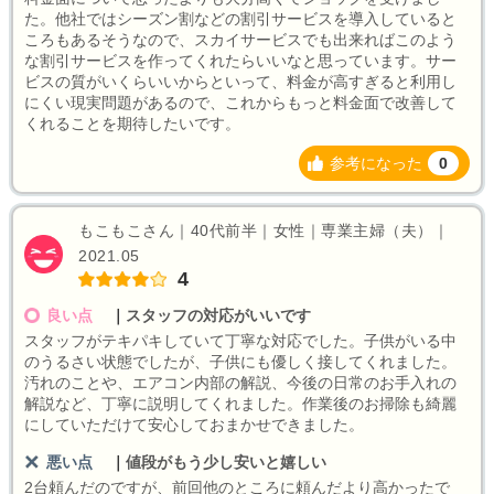
た。他社ではシーズン割などの割引サービスを導入していると
ころもあるそうなので、スカイサービスでも出来ればこのよう
な割引サービスを作ってくれたらいいなと思っています。サー
ビスの質がいくらいいからといって、料金が高すぎると利用し
にくい現実問題があるので、これからもっと料金面で改善して
くれることを期待したいです。
参考になった
0
もこもこさん｜40代前半｜女性｜専業主婦（夫）｜
2021.05
4
良い点
｜
スタッフの対応がいいです
スタッフがテキパキしていて丁寧な対応でした。子供がいる中
のうるさい状態でしたが、子供にも優しく接してくれました。
汚れのことや、エアコン内部の解説、今後の日常のお手入れの
解説など、丁寧に説明してくれました。作業後のお掃除も綺麗
にしていただけて安心しておまかせできました。
悪い点
｜
値段がもう少し安いと嬉しい
2台頼んだのですが、前回他のところに頼んだより高かったで