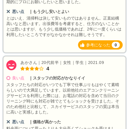
期的にプロにお願いしたいと思いました。
悪い点
｜
もう少し安いとよい
とはいえ、清掃料は決して安いものではありません。正直結構
高いなと思います。出張費等を考慮すると、仕方のないことか
とは思いますが、もう少し低価格であれば、2年に一度くらいは
利用したいところですがなかなかそれは難しそうです。
参考になった
0
あかさん｜20代前半｜女性｜学生｜2021.09
4
良い点
｜
スタッフの対応がかなりイイ
スタッフたちの対応がいつでも丁寧で仕事ぶりもはやくて素晴
らしいので大満足しています。以前他社のエアコンクリーニン
グサービスを利用した際には、お電話の対応を含めて当日のク
リーニング時にも対応が雑でとてもショックを受けました。そ
のため他社と比較して、スカイサービスのスタッフの質は本当
に高いと実感しました。
悪い点
｜
価格が高かった
料金面について思ったよりも大分高くてショックを受けまし