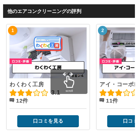
他のエアコンクリーニングの評判
わくわく工房
アイ・コーポ
scroll
3.1
12件
11件
口コミを見る
口コミ