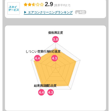
2.9
[業界平均2.7]
4位
エアコンクリーニングランキング
価格満足度
3.8
しつこい営業行為
対応速度
4.4
4.3
結果満足度
対応品質
4.4
4.3