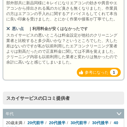
部外部共に新品同様にキレイになりエアコンの効きや異音やエ
アコンから排出される風のカビ臭さも無くなりました、作業員
の方はエアコンの手入れに関するアドバイスもしてくれて本当
に良い印象を受けました、とにかく作業や接客が丁寧でした。
悪い点
｜
利用料金が安くはなかったです
スカイサービスの悪いところは料金設定が他社のクリーニング
業者と比較すると多少高いかな？というところでした、大した
差はないのですが私が以前利用したエアコンクリーニング業者
よりは割高だったので正直料金に関しては不満を覚えました、
クリーニング内容も以前利用した業者と変わりは無かったので
余計に高いなと感じてしまいました。
参考になった
1
スカイサービスの口コミ提供者
年代
20歳未満
20代前半
20代後半
30代前半
30代後半
40