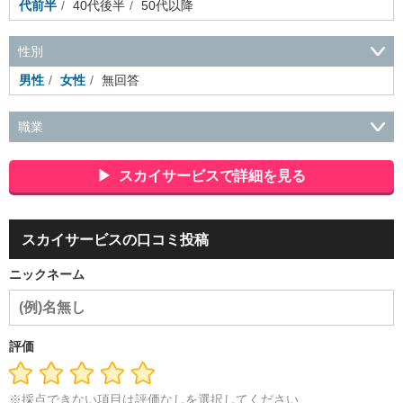
代前半
40代後半
50代以降
性別
男性
女性
無回答
職業
会社役員・経営者
事務・財務・会計・経理
秘書・受付
ス
ポーツ関連
広告・マスコミ
接客・小売・流通・外食・食
スカイサービスで詳細を見る
品
アミューズメント・エンターテイメント・ゲーム関連
美
容・エステ・リラクゼーション
旅行・ホテル・航空・ブライ
ダル・葬祭
メディア職
クリエイティブ・デザイン・映像・
スカイサービスの口コミ投稿
音響
芸能・イベント・コンパニオン
ITエンジニア（システ
ム開発・SE・インフラ）
エンジニア（機械・電気・電子・半
ニックネーム
導体・制御）
警備・交通・建築・土木技術職
医療・福祉・
介護
その他
教育・公務員
学生
自営業・フリーラン
ス
士業・コンサルティング
金融・商社
不動産・保険・サ
ービス
コールセンター
マーケティング・企画
製造業
評価
専業主婦（夫）
営業
※採点できない項目は評価なしを選択してください