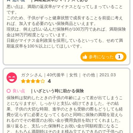
悪い点は、満期の返戻率がマイナスとなってしまっていること
です。
このため、子供がずっと健康状態で成長することを前提に考え
れば、加入する必要のない保険商品といえます。
現状は、例えば払い込んだ保険料が100万円であれば、満期保険
金は98万円程度となっています。
日銀がマイナス金利政策を採用しているといっても、せめて満
期返戻率を100％以上にしてほしいです。
参考になった
1
ガクシさん｜40代後半｜女性｜その他｜2021.03
4
良い点
｜
いざという時に助かる保険
保険料は契約したときの子供の年齢によって差が出てしまうこ
とになりますが、しっかりと支払い続けてきました。その結
果、子供の大切な時期、進学のときも受験の際もどうしても経
費が足らずに必要となってくるのと同時に保険の満期を迎えら
れるのでその都度のお祝い金が費用負担を助けてくれました。
振り返ると、支払った保険料とお祝い金が同額程度になるこ
と、もちろん満期時はそのまま積み立てもできるので子供への