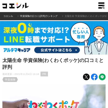
コエシル
学資保険の口コミ(評判)ランキング
太陽生命 学資保険(わくわくポッケ)の
太陽生命 学資保険(わくわくポッケ)の口コミと
評判
PR
最終更新：2021年11月4日 18:18
学資保険