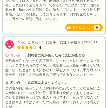
掛け捨てではありませんが、解約返戻金がやや低めであるた
め、これだけで全てをカバーできるわけではないです。他にも
私自身、Bestの生命保険に別に加入しています。この保険も貯
蓄性が低いため財産としては考えられず、別で貯金などをし
て、万が一の事態に備えています。
参考になった
0
きゃーこさん｜40代前半｜女性｜事務員｜2020.11
4
良い点
｜
契約者に何かあった時に支払が止まる
契約者が亡くなったり高度障害になったら支払いが止まるプラ
ンはどこでもあるのですが、太陽生命は三大疾病や働けない状
態になったときにも支払わなくて済むようになり、予定通りの
額を受け取ることが出来るので安心できるなと思いました。
悪い点
｜
返戻率はあまりよくない。
契約者が何かあったときに保険料を払わなくてよくなる払い込
み免除のハードルが低い分、返戻率は全然よくありません。そ
の分実質保障をつけているのと同じですが、それでも加入した
ときは今より率はよかったので銀行に置いておくよりは増えま
すが。。