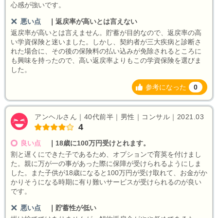
心感が強いです。
悪い点
｜
返戻率が高いとは言えない
返戻率が高いとは言えません。貯蓄が目的なので、返戻率の高
い学資保険と迷いました。しかし、契約者が三大疾病と診断さ
れた場合に、その後の保険料の払い込みが免除されるところに
も興味を持ったので、高い返戻率よりもこの学資保険を選びま
した。
参考になった
0
アンヘルさん｜40代前半｜男性｜コンサル｜2021.03
4
良い点
｜
18歳に100万円受けとれます。
割と遅くにできた子であるため、オプションで育英を付けまし
た。親に万が一の事があった際に保障が受けられるようにしま
した。また子供が18歳になると100万円が受け取れて、お金がか
かりそうになる時期に有り難いサービスが受けられるのが良い
です。
悪い点
｜
貯蓄性が低い