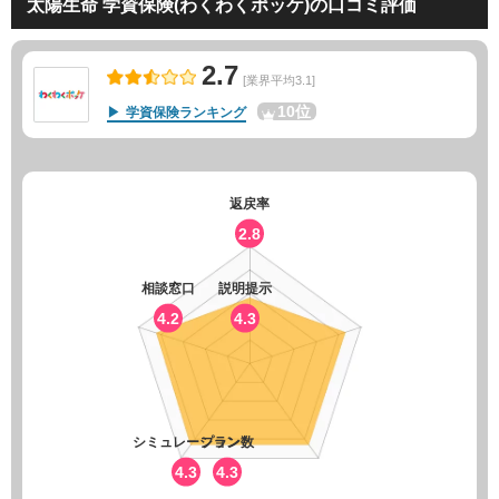
太陽生命 学資保険(わくわくポッケ)の口コミ評価
2.7
[業界平均3.1]
10位
学資保険ランキング
返戻率
2.8
相談窓口
説明提示
4.2
4.3
シミュレーション
プラン数
4.3
4.3