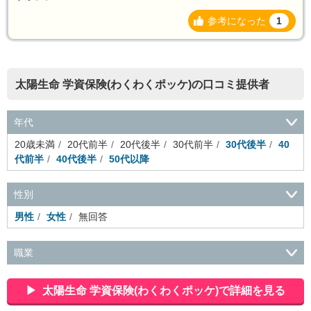
参考になった
1
太陽生命 学資保険(わくわくポッケ)の口コミ提供者
年代
20歳未満
20代前半
20代後半
30代前半
30代後半
40
代前半
40代後半
50代以降
性別
男性
女性
無回答
職業
会社役員・経営者
事務・財務・会計・経理
秘書・受付
ス
ポーツ関連
広告・マスコミ
接客・小売・流通・外食・食
太陽生命 学資保険(わくわくポッケ)で詳細を見る
品
アミューズメント・エンターテイメント・ゲーム関連
美