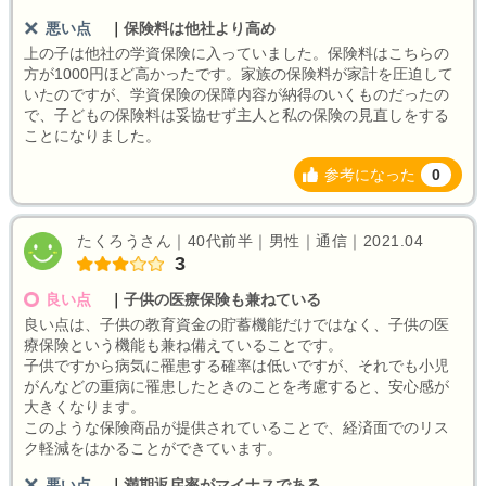
悪い点
｜
保険料は他社より高め
上の子は他社の学資保険に入っていました。保険料はこちらの
方が1000円ほど高かったです。家族の保険料が家計を圧迫して
いたのですが、学資保険の保障内容が納得のいくものだったの
で、子どもの保険料は妥協せず主人と私の保険の見直しをする
ことになりました。
参考になった
0
たくろうさん｜40代前半｜男性｜通信｜2021.04
3
良い点
｜
子供の医療保険も兼ねている
良い点は、子供の教育資金の貯蓄機能だけではなく、子供の医
療保険という機能も兼ね備えていることです。
子供ですから病気に罹患する確率は低いですが、それでも小児
がんなどの重病に罹患したときのことを考慮すると、安心感が
大きくなります。
このような保険商品が提供されていることで、経済面でのリス
ク軽減をはかることができています。
悪い点
｜
満期返戻率がマイナスである