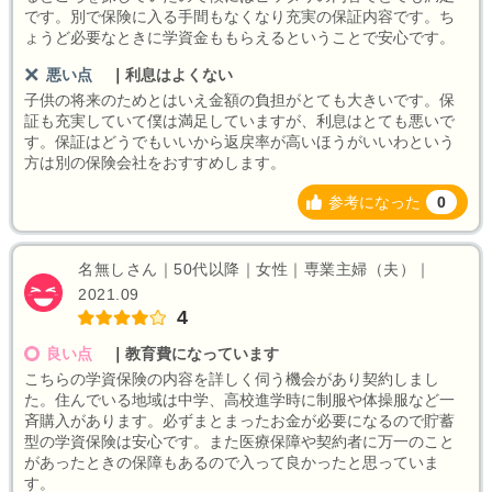
です。別で保険に入る手間もなくなり充実の保証内容です。ち
ょうど必要なときに学資金ももらえるということで安心です。
悪い点
｜
利息はよくない
子供の将来のためとはいえ金額の負担がとても大きいです。保
証も充実していて僕は満足していますが、利息はとても悪いで
す。保証はどうでもいいから返戻率が高いほうがいいわという
方は別の保険会社をおすすめします。
参考になった
0
名無しさん｜50代以降｜女性｜専業主婦（夫）｜
2021.09
4
良い点
｜
教育費になっています
こちらの学資保険の内容を詳しく伺う機会があり契約しまし
た。住んでいる地域は中学、高校進学時に制服や体操服など一
斉購入があります。必ずまとまったお金が必要になるので貯蓄
型の学資保険は安心です。また医療保障や契約者に万一のこと
があったときの保障もあるので入って良かったと思っていま
す。