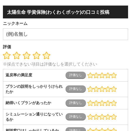
容・エステ・リラクゼーション
旅行・ホテル・航空・ブライ
ダル・葬祭
メディア職
クリエイティブ・デザイン・映像・
太陽生命 学資保険(わくわくポッケ)の口コミ投稿
音響
芸能・イベント・コンパニオン
ITエンジニア（システ
ム開発・SE・インフラ）
エンジニア（機械・電気・電子・半
ニックネーム
導体・制御）
警備・交通・建築・土木技術職
医療・福祉・
介護
その他
教育・公務員
学生
自営業・フリーラン
ス
士業・コンサルティング
金融・商社
不動産・保険・サ
ービス
コールセンター
マーケティング・企画
製造業
評価
専業主婦（夫）
営業
※採点できない項目は評価なしを選択してください
返戻率の満足度
プランの説明をしっかりうけられ
たか
納得いくプランがあったか
シミュレーション通りになってい
るか
相談窓口はしっかりしているか