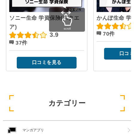
ソニー生命 学資保険(スクエ
かんぽ生命 学
ア)
scroll
70件
3.9
37件
口コミ
口コミを見る
カテゴリー
マンガアプリ