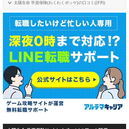
太陽生命 学資保険(わくわくポッケ)の口コミ(評判)