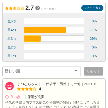
2.7
レビュー書く
口コミ件数7
星5つ
0%
星4つ
71%
星3つ
29%
星2つ
0%
星1つ
0%
リセット
まつむらさん｜30代後半｜男性｜その他｜2021.10
4
良い点
｜
保証が充実
子供の学資目的プラス病気や怪我等の保証も同時にしてもらえ
るところを探していたので僕にはピッタリの内容でとても満足